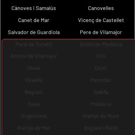
Cànoves i Samalús
Canovelles
Canet de Mar
Vicenç de Castellet
Salvador de Guardiola
Pere de Vilamajor
Pere de Torelló
Quintí de Mediona
Antoni de Vilamajor
Orís
Olvan
Olost
Olivella
Montclar
Begues
Gallifa
Sora
Mediona
Argentona
Arenys de Munt
Arenys de Mar
Bigues i Riells