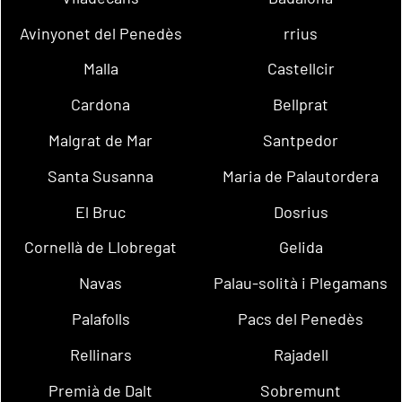
Avinyonet del Penedès
rrius
Malla
Castellcir
Cardona
Bellprat
Malgrat de Mar
Santpedor
Santa Susanna
Maria de Palautordera
El Bruc
Dosrius
Cornellà de Llobregat
Gelida
Navas
Palau-solità i Plegamans
Palafolls
Pacs del Penedès
Rellinars
Rajadell
Premià de Dalt
Sobremunt