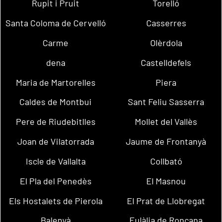
Rupit i Pruit
Torelló
Santa Coloma de Cervelló
Casserres
Carme
Olèrdola
dena
Castelldefels
Maria de Martorelles
Piera
Caldes de Montbui
Sant Feliu Sasserra
Pere de Riudebitlles
Mollet del Vallès
Joan de Vilatorrada
Jaume de Frontanyà
Iscle de Vallalta
Collbató
El Pla del Penedès
El Masnou
Els Hostalets de Pierola
El Prat de Llobregat
Balenyà
Eulàlia de Ronçana