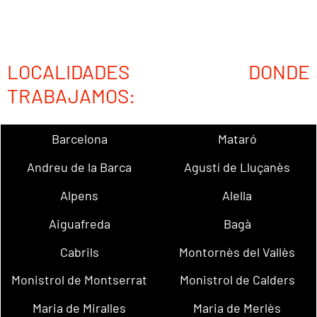
LOCALIDADES DONDE
TRABAJAMOS:
Barcelona
Mataró
Andreu de la Barca
Agustí de Lluçanès
Alpens
Alella
Aiguafreda
Bagà
Cabrils
Montornès del Vallès
Monistrol de Montserrat
Monistrol de Calders
Maria de Miralles
Maria de Merlès