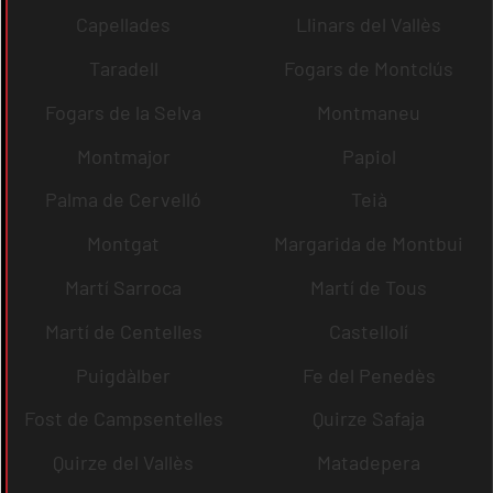
Capellades
Llinars del Vallès
Taradell
Fogars de Montclús
Fogars de la Selva
Montmaneu
Montmajor
Papiol
Palma de Cervelló
Teià
Montgat
Margarida de Montbui
Martí Sarroca
Martí de Tous
Martí de Centelles
Castellolí
Puigdàlber
Fe del Penedès
Fost de Campsentelles
Quirze Safaja
Quirze del Vallès
Matadepera