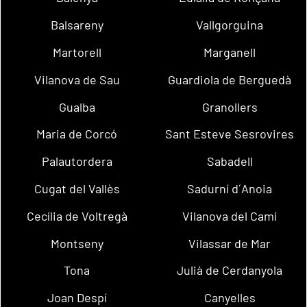
Balsareny
Vallgorguina
Martorell
Marganell
Vilanova de Sau
Guardiola de Berguedà
Gualba
Granollers
Maria de Corcó
Sant Esteve Sesrovires
Palautordera
Sabadell
Cugat del Vallès
Sadurní d´Anoia
Cecília de Voltregà
Vilanova del Camí
Montseny
Vilassar de Mar
Tona
Julià de Cerdanyola
Joan Despí
Canyelles