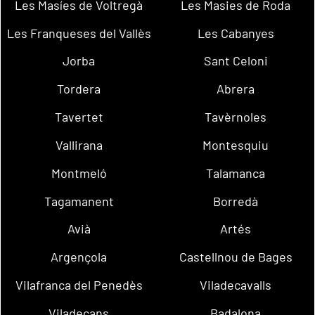
Les Masíes de Voltregà
Les Masies de Roda
Les Franqueses del Vallès
Les Cabanyes
Jorba
Sant Celoni
Tordera
Abrera
Tavertet
Tavèrnoles
Vallirana
Montesquiu
Montmeló
Talamanca
Tagamanent
Borredà
Avià
Artés
Argençola
Castellnou de Bages
Vilafranca del Penedès
Viladecavalls
Viladecans
Badalona