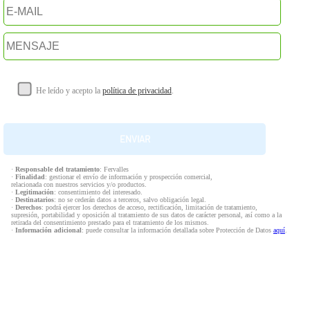
He leído y acepto la
política de privacidad
.
·
Responsable del tratamiento
: Fervalles
·
Finalidad
: gestionar el envío de información y prospección comercial,
relacionada con nuestros servicios y/o productos.
·
Legitimación
: consentimiento del interesado.
·
Destinatarios
: no se cederán datos a terceros, salvo obligación legal.
·
Derechos
: podrá ejercer los derechos de acceso, rectificación, limitación de tratamiento,
supresión, portabilidad y oposición al tratamiento de sus datos de carácter personal, así como a la
retirada del consentimiento prestado para el tratamiento de los mismos.
·
Información adicional
: puede consultar la información detallada sobre Protección de Datos
aquí
.