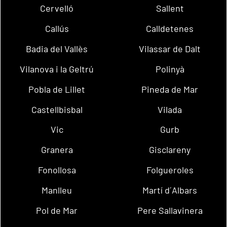
Cervelló
Sallent
Callús
Calldetenes
Badia del Vallès
Vilassar de Dalt
Vilanova i la Geltrú
Polinyà
Pobla de Lillet
Pineda de Mar
Castellbisbal
Vilada
Vic
Gurb
Granera
Gisclareny
Fonollosa
Folgueroles
Manlleu
Martí d´Albars
Pol de Mar
Pere Sallavinera