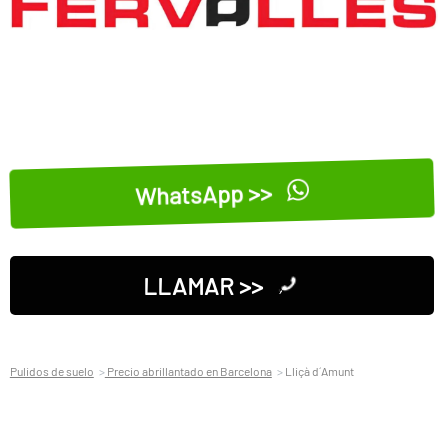
WhatsApp >>
LLAMAR >>
Pulidos de suelo
Precio abrillantado en Barcelona
Lliçà d´Amunt