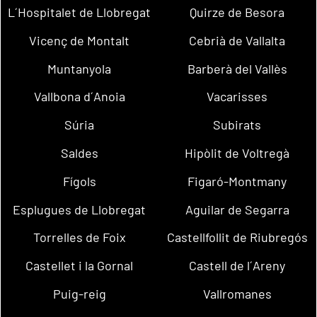
L´Hospitalet de Llobregat
Quirze de Besora
Vicenç de Montalt
Cebrià de Vallalta
Muntanyola
Barberà del Vallès
Vallbona d´Anoia
Vacarisses
Súria
Subirats
Saldes
Hipòlit de Voltregà
Fígols
Figaró-Montmany
Esplugues de Llobregat
Aguilar de Segarra
Torrelles de Foix
Castellfollit de Riubregós
Castellet i la Gornal
Castell de l´Areny
Puig-reig
Vallromanes