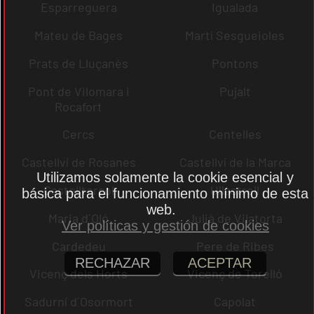
Esparreguera
Igualada
Mateu de Bages
Martí Sesgueioles
Prats de Lluçanès
Pontons
Pont de Vilomara i
Pujalt
Rocafort
Cercs
Centelles
Castellví de Rosanes
Castellví de la Marca
Utilizamos solamente la cookie esencial y
Castellterçol
Ullastrell
básica para el funcionamiento mínimo de esta
web.
Maria d´Oló
Julià de Vilatorta
Ver políticas y gestión de cookies
Cardedeu
Pere de Ribes
RECHAZAR
ACEPTAR
Vicenç dels Horts
Vicenç de Torelló
Sadurní d´Osormort
Capolat