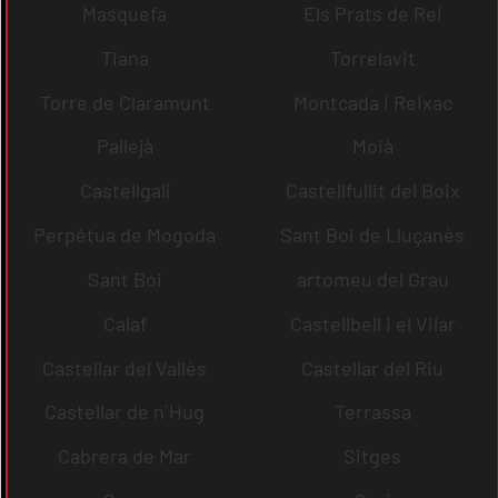
Masquefa
Els Prats de Rei
Tiana
Torrelavit
Torre de Claramunt
Montcada i Reixac
Pallejà
Moià
Castellgalí
Castellfullit del Boix
Perpètua de Mogoda
Sant Boi de Lluçanès
Sant Boi
artomeu del Grau
Calaf
Castellbell i el Vilar
Castellar del Vallès
Castellar del Riu
Castellar de n´Hug
Terrassa
Cabrera de Mar
Sitges