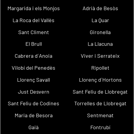
Margarida i els Monjos
Adrià de Besòs
La Roca del Vallès
La Quar
Sant Climent
Gironella
El Brull
La Llacuna
Cabrera d´Anoia
Viver i Serrateix
Vilobí del Penedès
Ripollet
Llorenç Savall
Llorenç d´Hortons
Just Desvern
Sant Feliu de Llobregat
Sant Feliu de Codines
Torrelles de Llobregat
Maria de Besora
Sentmenat
Gaià
Fontrubí