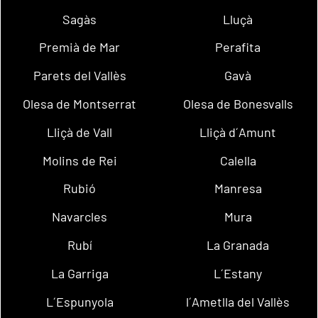
Sagàs
Lluçà
Premià de Mar
Perafita
Parets del Vallès
Gavà
Olesa de Montserrat
Olesa de Bonesvalls
Lliçà de Vall
Lliçà d´Amunt
Molins de Rei
Calella
Rubió
Manresa
Navarcles
Mura
Rubí
La Granada
La Garriga
L´Estany
L´Espunyola
l´Ametlla del Vallès