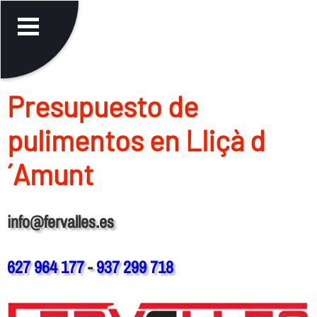
Presupuesto de
pulimentos en Lliçà d
´Amunt
info@fervalles.es
627 964 177
-
937 299 718