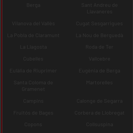
Berga
Sant Andreu de
Llavaneres
Vilanova del Vallès
Cugat Sesgarrigues
La Pobla de Claramunt
La Nou de Berguedà
La Llagosta
Roda de Ter
Cubelles
Vallcebre
Eulàlia de Riuprimer
Eugènia de Berga
Santa Coloma de
Martorelles
Gramenet
Campins
Calonge de Segarra
Fruitós de Bages
Corbera de Llobregat
Copons
Collsuspina