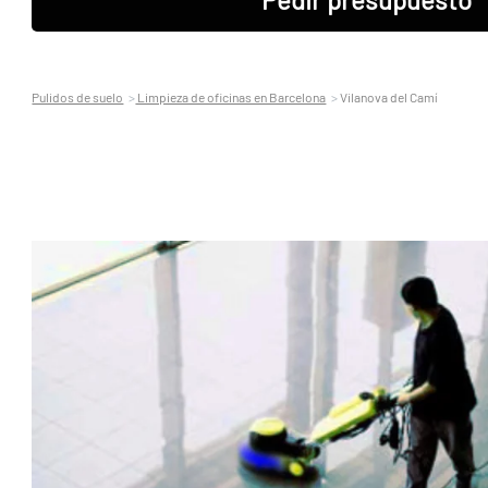
Pulidos de suelo
Limpieza de oficinas en Barcelona
Vilanova del Camí