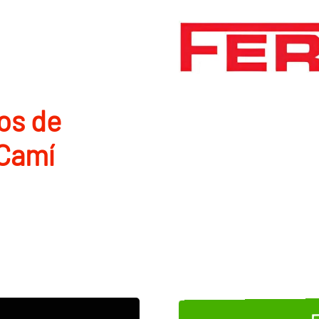
os de
 Camí
E