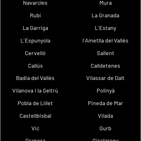
Navarcles
Mura
Rubí
La Granada
La Garriga
L´Estany
L´Espunyola
l´Ametlla del Vallès
Cervelló
Sallent
Callús
Calldetenes
Badia del Vallès
Vilassar de Dalt
Vilanova i la Geltrú
Polinyà
Pobla de Lillet
Pineda de Mar
Castellbisbal
Vilada
Vic
Gurb
Granera
Gisclareny