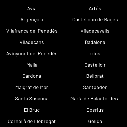
Avià
Artés
Argençola
Castellnou de Bages
Vilafranca del Penedès
Viladecavalls
Viladecans
Badalona
Avinyonet del Penedès
rrius
Malla
Castellcir
Cardona
Bellprat
Malgrat de Mar
Santpedor
Santa Susanna
Maria de Palautordera
El Bruc
Dosrius
Cornellà de Llobregat
Gelida