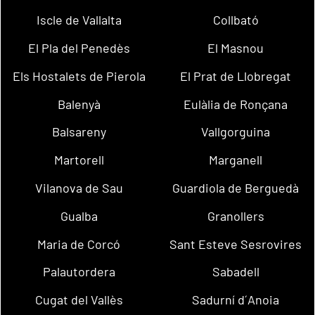
Iscle de Vallalta
Collbató
El Pla del Penedès
El Masnou
Els Hostalets de Pierola
El Prat de Llobregat
Balenyà
Eulàlia de Ronçana
Balsareny
Vallgorguina
Martorell
Marganell
Vilanova de Sau
Guardiola de Berguedà
Gualba
Granollers
Maria de Corcó
Sant Esteve Sesrovires
Palautordera
Sabadell
Cugat del Vallès
Sadurní d´Anoia