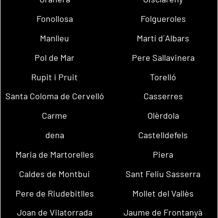
Fonollosa
Folgueroles
Manlleu
Martí d´Albars
Pol de Mar
Pere Sallavinera
Rupit i Pruit
Torelló
Santa Coloma de Cervelló
Casserres
Carme
Olèrdola
dena
Castelldefels
Maria de Martorelles
Piera
Caldes de Montbui
Sant Feliu Sasserra
Pere de Riudebitlles
Mollet del Vallès
Joan de Vilatorrada
Jaume de Frontanyà