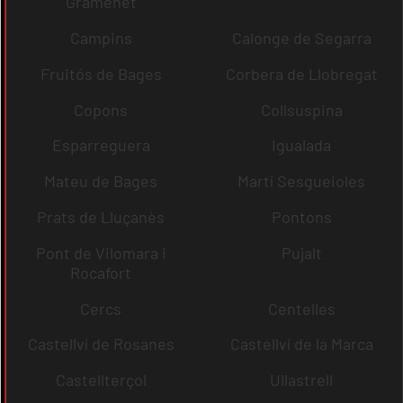
Gramenet
Campins
Calonge de Segarra
Fruitós de Bages
Corbera de Llobregat
Copons
Collsuspina
Esparreguera
Igualada
Mateu de Bages
Martí Sesgueioles
Prats de Lluçanès
Pontons
Pont de Vilomara i
Pujalt
Rocafort
Cercs
Centelles
Castellví de Rosanes
Castellví de la Marca
Castellterçol
Ullastrell