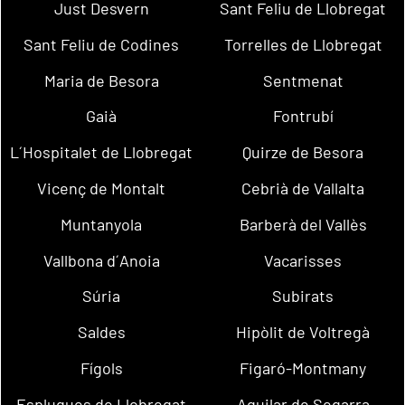
Just Desvern
Sant Feliu de Llobregat
Sant Feliu de Codines
Torrelles de Llobregat
Maria de Besora
Sentmenat
Gaià
Fontrubí
L´Hospitalet de Llobregat
Quirze de Besora
Vicenç de Montalt
Cebrià de Vallalta
Muntanyola
Barberà del Vallès
Vallbona d´Anoia
Vacarisses
Súria
Subirats
Saldes
Hipòlit de Voltregà
Fígols
Figaró-Montmany
Esplugues de Llobregat
Aguilar de Segarra