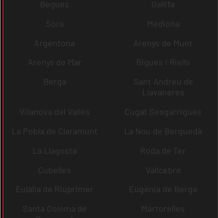
Begues
Gallifa
Sora
Mediona
Argentona
Arenys de Munt
Arenys de Mar
Bigues i Riells
Berga
Sant Andreu de
Llavaneres
Vilanova del Vallès
Cugat Sesgarrigues
La Pobla de Claramunt
La Nou de Berguedà
La Llagosta
Roda de Ter
Cubelles
Vallcebre
Eulàlia de Riuprimer
Eugènia de Berga
Santa Coloma de
Martorelles