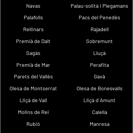
Navas
Palau-solità i Plegamans
Palafolls
Pacs del Penedès
Rellinars
Rajadell
Premià de Dalt
Sobremunt
Sagàs
Lluçà
Premià de Mar
Perafita
Parets del Vallès
Gavà
Olesa de Montserrat
Olesa de Bonesvalls
Lliçà de Vall
Lliçà d´Amunt
Molins de Rei
Calella
Rubió
Manresa