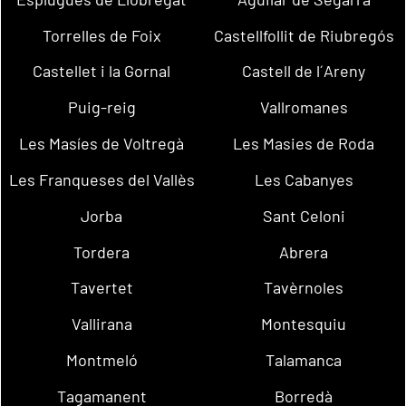
Torrelles de Foix
Castellfollit de Riubregós
Castellet i la Gornal
Castell de l´Areny
Puig-reig
Vallromanes
Les Masíes de Voltregà
Les Masies de Roda
Les Franqueses del Vallès
Les Cabanyes
Jorba
Sant Celoni
Tordera
Abrera
Tavertet
Tavèrnoles
Vallirana
Montesquiu
Montmeló
Talamanca
Tagamanent
Borredà