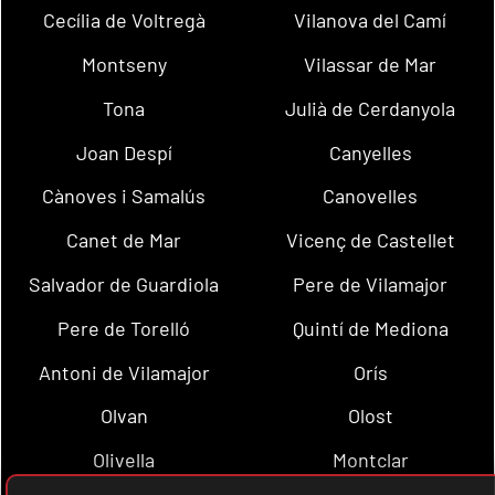
Cecília de Voltregà
Vilanova del Camí
Montseny
Vilassar de Mar
Tona
Julià de Cerdanyola
Joan Despí
Canyelles
Cànoves i Samalús
Canovelles
Canet de Mar
Vicenç de Castellet
Salvador de Guardiola
Pere de Vilamajor
Pere de Torelló
Quintí de Mediona
Antoni de Vilamajor
Orís
Olvan
Olost
Olivella
Montclar