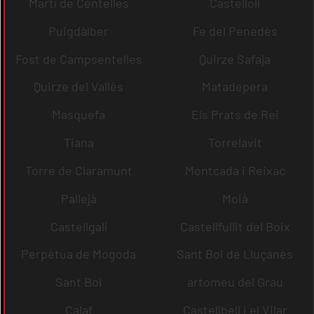
Martí de Centelles
Castellolí
Puigdàlber
Fe del Penedès
Fost de Campsentelles
Quirze Safaja
Quirze del Vallès
Matadepera
Masquefa
Els Prats de Rei
Tiana
Torrelavit
Torre de Claramunt
Montcada i Reixac
Pallejà
Moià
Castellgalí
Castellfullit del Boix
Perpètua de Mogoda
Sant Boi de Lluçanès
Sant Boi
artomeu del Grau
Calaf
Castellbell i el Vilar