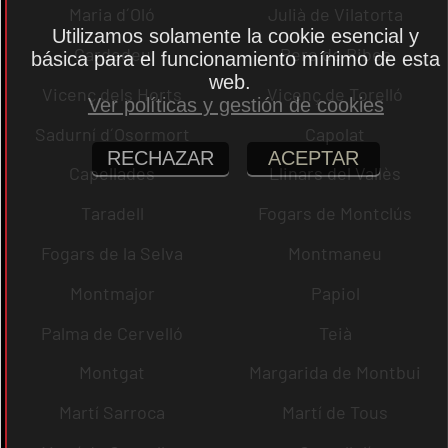
Maria d´Oló
Julià de Vilatorta
Utilizamos solamente la cookie esencial y
Cardedeu
Pere de Ribes
básica para el funcionamiento mínimo de esta
web.
Vicenç dels Horts
Vicenç de Torelló
Ver políticas y gestión de cookies
Sadurní d´Osormort
Capolat
RECHAZAR
ACEPTAR
Capellades
Llinars del Vallès
Taradell
Fogars de Montclús
Fogars de la Selva
Montmaneu
Montmajor
Papiol
Palma de Cervelló
Teià
Montgat
Margarida de Montbui
Martí Sarroca
Martí de Tous