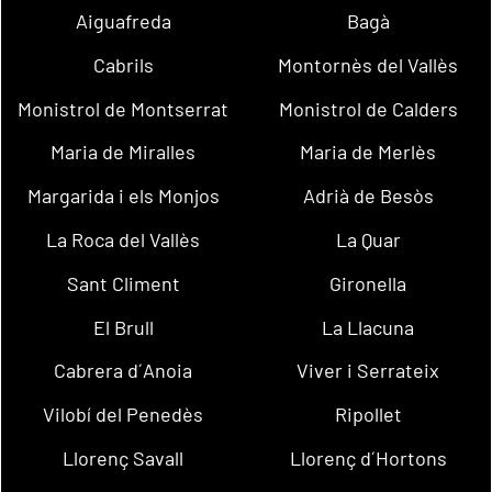
Aiguafreda
Bagà
Cabrils
Montornès del Vallès
Monistrol de Montserrat
Monistrol de Calders
Maria de Miralles
Maria de Merlès
Margarida i els Monjos
Adrià de Besòs
La Roca del Vallès
La Quar
Sant Climent
Gironella
El Brull
La Llacuna
Cabrera d´Anoia
Viver i Serrateix
Vilobí del Penedès
Ripollet
Llorenç Savall
Llorenç d´Hortons