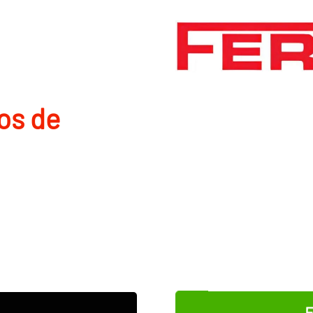
os de
E