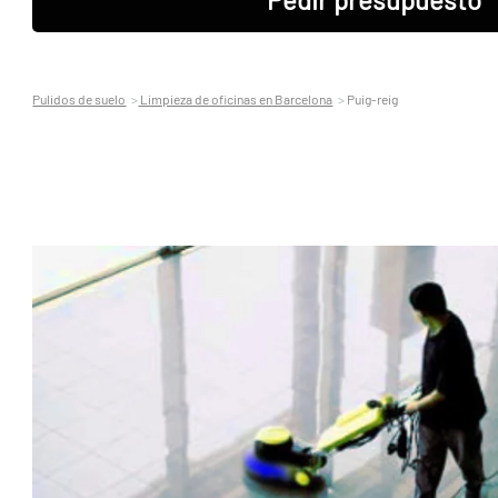
Pulidos de suelo
Limpieza de oficinas en Barcelona
Puig-reig