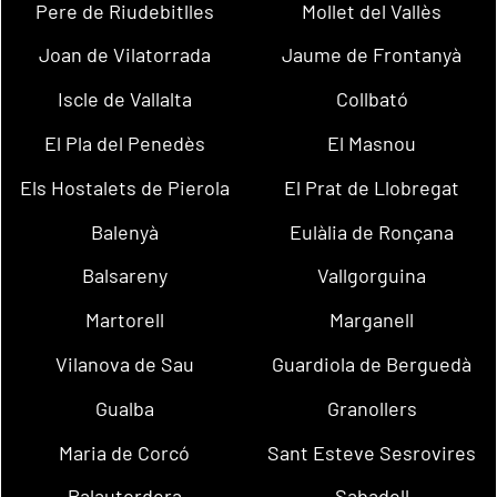
Pere de Riudebitlles
Mollet del Vallès
Joan de Vilatorrada
Jaume de Frontanyà
Iscle de Vallalta
Collbató
El Pla del Penedès
El Masnou
Els Hostalets de Pierola
El Prat de Llobregat
Balenyà
Eulàlia de Ronçana
Balsareny
Vallgorguina
Martorell
Marganell
Vilanova de Sau
Guardiola de Berguedà
Gualba
Granollers
Maria de Corcó
Sant Esteve Sesrovires
Palautordera
Sabadell