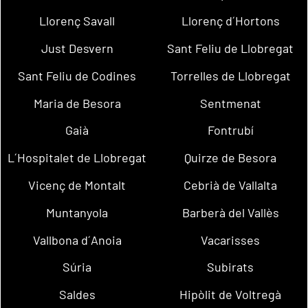
Llorenç Savall
Llorenç d´Hortons
Just Desvern
Sant Feliu de Llobregat
Sant Feliu de Codines
Torrelles de Llobregat
Maria de Besora
Sentmenat
Gaià
Fontrubí
L´Hospitalet de Llobregat
Quirze de Besora
Vicenç de Montalt
Cebrià de Vallalta
Muntanyola
Barberà del Vallès
Vallbona d´Anoia
Vacarisses
Súria
Subirats
Saldes
Hipòlit de Voltregà