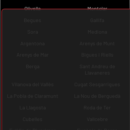
Olivella
Montclar
Begues
Gallifa
Sora
Mediona
Argentona
Arenys de Munt
Arenys de Mar
Bigues i Riells
Berga
Sant Andreu de
Llavaneres
Vilanova del Vallès
Cugat Sesgarrigues
La Pobla de Claramunt
La Nou de Berguedà
La Llagosta
Roda de Ter
Cubelles
Vallcebre