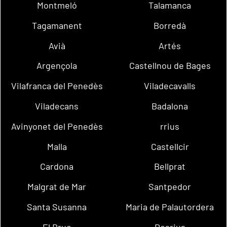
Montmeló
Talamanca
Tagamanent
Borredà
Avià
Artés
Argençola
Castellnou de Bages
Vilafranca del Penedès
Viladecavalls
Viladecans
Badalona
Avinyonet del Penedès
rrius
Malla
Castellcir
Cardona
Bellprat
Malgrat de Mar
Santpedor
Santa Susanna
Maria de Palautordera
El Bruc
Dosrius