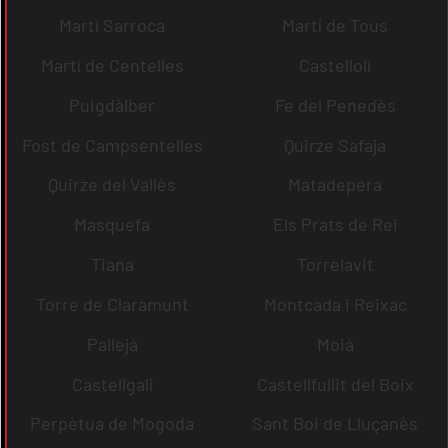
Martí Sarroca
Martí de Tous
Martí de Centelles
Castellolí
Puigdàlber
Fe del Penedès
Fost de Campsentelles
Quirze Safaja
Quirze del Vallès
Matadepera
Masquefa
Els Prats de Rei
Tiana
Torrelavit
Torre de Claramunt
Montcada i Reixac
Pallejà
Moià
Castellgalí
Castellfullit del Boix
Perpètua de Mogoda
Sant Boi de Lluçanès