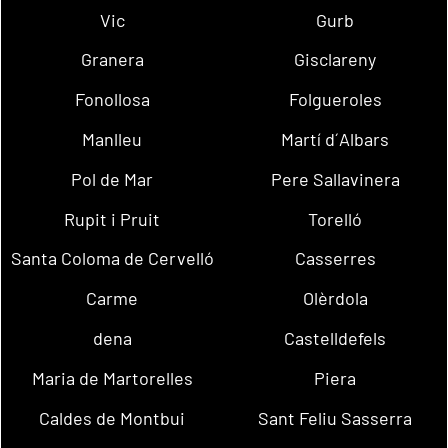
Vic
Gurb
Granera
Gisclareny
Fonollosa
Folgueroles
Manlleu
Martí d´Albars
Pol de Mar
Pere Sallavinera
Rupit i Pruit
Torelló
Santa Coloma de Cervelló
Casserres
Carme
Olèrdola
dena
Castelldefels
Maria de Martorelles
Piera
Caldes de Montbui
Sant Feliu Sasserra