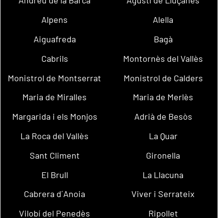
Andreu de la Barca
Agustí de Lluçanès
Alpens
Alella
Aiguafreda
Bagà
Cabrils
Montornès del Vallès
Monistrol de Montserrat
Monistrol de Calders
Maria de Miralles
Maria de Merlès
Margarida i els Monjos
Adrià de Besòs
La Roca del Vallès
La Quar
Sant Climent
Gironella
El Brull
La Llacuna
Cabrera d´Anoia
Viver i Serrateix
Vilobí del Penedès
Ripollet