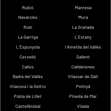
Rubió
Manresa
Navarcles
Mura
Rubí
La Granada
La Garriga
L´Estany
L´Espunyola
l´Ametlla del Vallès
Cervelló
Sallent
Callús
Calldetenes
Badia del Vallès
Vilassar de Dalt
Vilanova i la Geltrú
Polinyà
Pobla de Lillet
Pineda de Mar
Castellbisbal
Vilada