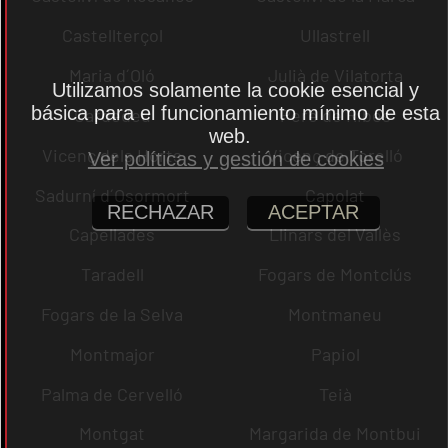
Castellterçol
Ullastrell
Maria d´Oló
Julià de Vilatorta
Utilizamos solamente la cookie esencial y
básica para el funcionamiento mínimo de esta
Cardedeu
Pere de Ribes
web.
Vicenç dels Horts
Vicenç de Torelló
Ver políticas y gestión de cookies
Sadurní d´Osormort
Capolat
RECHAZAR
ACEPTAR
Capellades
Llinars del Vallès
Taradell
Fogars de Montclús
Fogars de la Selva
Montmaneu
Montmajor
Papiol
Palma de Cervelló
Teià
Montgat
Margarida de Montbui