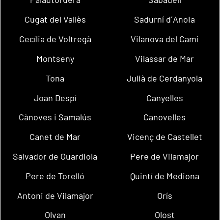
Cugat del Vallès
Sadurní d´Anoia
Cecília de Voltregà
Vilanova del Camí
Montseny
Vilassar de Mar
Tona
Julià de Cerdanyola
Joan Despí
Canyelles
Cànoves i Samalús
Canovelles
Canet de Mar
Vicenç de Castellet
Salvador de Guardiola
Pere de Vilamajor
Pere de Torelló
Quintí de Mediona
Antoni de Vilamajor
Orís
Olvan
Olost