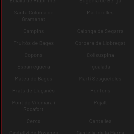
Eulàlia de Riuprimer
Eugènia de Berga
Santa Coloma de
Martorelles
Gramenet
Campins
Calonge de Segarra
Fruitós de Bages
Corbera de Llobregat
Copons
Collsuspina
Esparreguera
Igualada
Mateu de Bages
Martí Sesgueioles
Prats de Lluçanès
Pontons
Pont de Vilomara i
Pujalt
Rocafort
Cercs
Centelles
Castellví de Rosanes
Castellví de la Marca