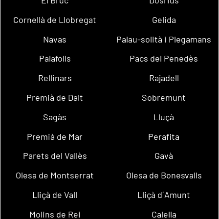
Cornellà de Llobregat
Gelida
Navas
Palau-solità i Plegamans
Palafolls
Pacs del Penedès
Rellinars
Rajadell
Premià de Dalt
Sobremunt
Sagàs
Lluçà
Premià de Mar
Perafita
Parets del Vallès
Gavà
Olesa de Montserrat
Olesa de Bonesvalls
Lliçà de Vall
Lliçà d´Amunt
Molins de Rei
Calella