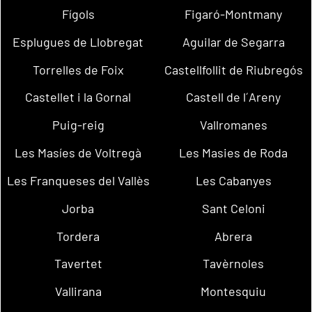
Fígols
Figaró-Montmany
Esplugues de Llobregat
Aguilar de Segarra
Torrelles de Foix
Castellfollit de Riubregós
Castellet i la Gornal
Castell de l´Areny
Puig-reig
Vallromanes
Les Masíes de Voltregà
Les Masies de Roda
Les Franqueses del Vallès
Les Cabanyes
Jorba
Sant Celoni
Tordera
Abrera
Tavertet
Tavèrnoles
Vallirana
Montesquiu