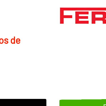
os de
E