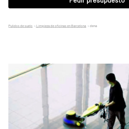
Pulidos de suelo
Limpieza de oficinas en Barcelona
dena