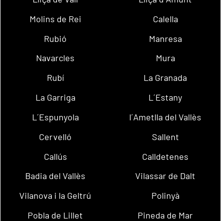
Molins de Rei
Calella
Rubió
Manresa
Navarcles
Mura
Rubí
La Granada
La Garriga
L´Estany
L´Espunyola
l´Ametlla del Vallès
Cervelló
Sallent
Callús
Calldetenes
Badia del Vallès
Vilassar de Dalt
Vilanova i la Geltrú
Polinyà
Pobla de Lillet
Pineda de Mar