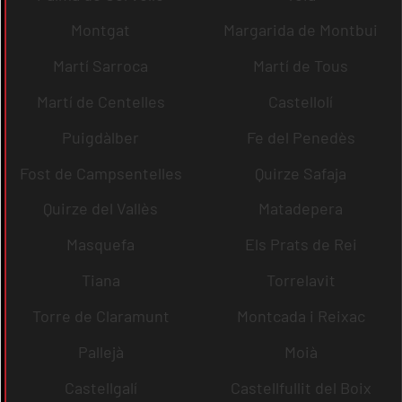
Montgat
Margarida de Montbui
Martí Sarroca
Martí de Tous
Martí de Centelles
Castellolí
Puigdàlber
Fe del Penedès
Fost de Campsentelles
Quirze Safaja
Quirze del Vallès
Matadepera
Masquefa
Els Prats de Rei
Tiana
Torrelavit
Torre de Claramunt
Montcada i Reixac
Pallejà
Moià
Castellgalí
Castellfullit del Boix