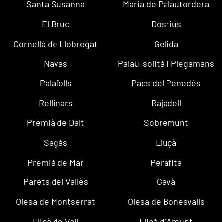
Santa Susanna
Maria de Palautordera
El Bruc
Dosrius
Cornellà de Llobregat
Gelida
Navas
Palau-solità i Plegamans
Palafolls
Pacs del Penedès
Rellinars
Rajadell
Premià de Dalt
Sobremunt
Sagàs
Lluçà
Premià de Mar
Perafita
Parets del Vallès
Gavà
Olesa de Montserrat
Olesa de Bonesvalls
Lliçà de Vall
Lliçà d´Amunt