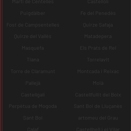
Martí de Centelles
Castellolí
Puigdàlber
Fe del Penedès
Fost de Campsentelles
Quirze Safaja
Quirze del Vallès
Matadepera
Masquefa
Els Prats de Rei
Tiana
Torrelavit
Torre de Claramunt
Montcada i Reixac
Pallejà
Moià
Castellgalí
Castellfullit del Boix
Perpètua de Mogoda
Sant Boi de Lluçanès
Sant Boi
artomeu del Grau
Calaf
Castellbell i el Vilar