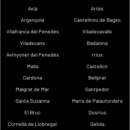
Avià
Artés
Argençola
Castellnou de Bages
Vilafranca del Penedès
Viladecavalls
Viladecans
Badalona
Avinyonet del Penedès
rrius
Malla
Castellcir
Cardona
Bellprat
Malgrat de Mar
Santpedor
Santa Susanna
Maria de Palautordera
El Bruc
Dosrius
Cornellà de Llobregat
Gelida