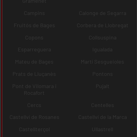
Gramenet
Campins
Calonge de Segarra
Fruitós de Bages
Corbera de Llobregat
Copons
Collsuspina
Esparreguera
Igualada
Mateu de Bages
Martí Sesgueioles
Prats de Lluçanès
Pontons
Pont de Vilomara i
Pujalt
Rocafort
Cercs
Centelles
Castellví de Rosanes
Castellví de la Marca
Castellterçol
Ullastrell