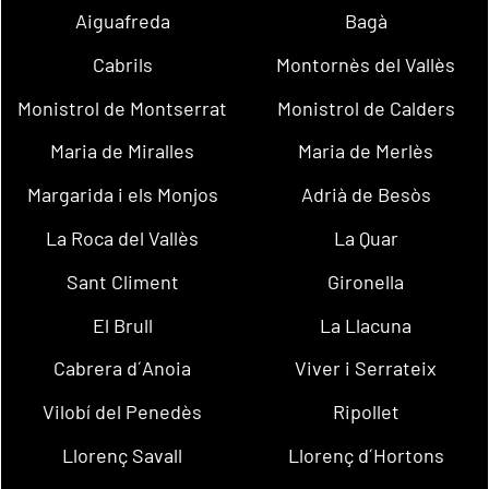
Aiguafreda
Bagà
Cabrils
Montornès del Vallès
Monistrol de Montserrat
Monistrol de Calders
Maria de Miralles
Maria de Merlès
Margarida i els Monjos
Adrià de Besòs
La Roca del Vallès
La Quar
Sant Climent
Gironella
El Brull
La Llacuna
Cabrera d´Anoia
Viver i Serrateix
Vilobí del Penedès
Ripollet
Llorenç Savall
Llorenç d´Hortons