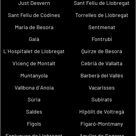
Just Desvern
Sant Feliu de Llobregat
Sant Feliu de Codines
Torrelles de Llobregat
Maria de Besora
Sentmenat
Gaià
Fontrubí
L´Hospitalet de Llobregat
Quirze de Besora
Vicenç de Montalt
Cebrià de Vallalta
Muntanyola
Barberà del Vallès
Vallbona d´Anoia
Vacarisses
Súria
Subirats
Saldes
Hipòlit de Voltregà
Fígols
Figaró-Montmany
Esplugues de Llobregat
Aguilar de Segarra