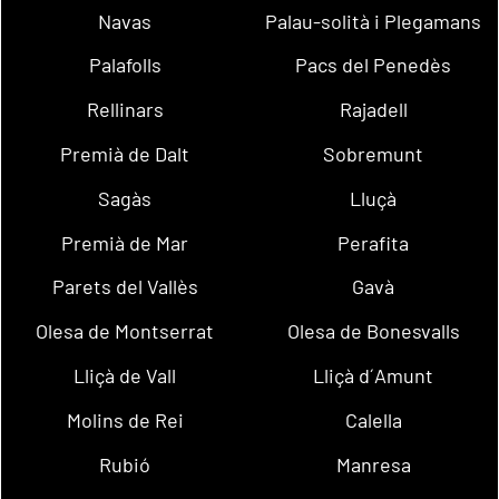
Navas
Palau-solità i Plegamans
Palafolls
Pacs del Penedès
Rellinars
Rajadell
Premià de Dalt
Sobremunt
Sagàs
Lluçà
Premià de Mar
Perafita
Parets del Vallès
Gavà
Olesa de Montserrat
Olesa de Bonesvalls
Lliçà de Vall
Lliçà d´Amunt
Molins de Rei
Calella
Rubió
Manresa