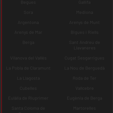
Begues
Gallifa
Sora
Mediona
Argentona
Arenys de Munt
Arenys de Mar
Bigues i Riells
Berga
Sant Andreu de
Llavaneres
Vilanova del Vallès
Cugat Sesgarrigues
La Pobla de Claramunt
La Nou de Berguedà
La Llagosta
Roda de Ter
Cubelles
Vallcebre
Eulàlia de Riuprimer
Eugènia de Berga
Santa Coloma de
Martorelles