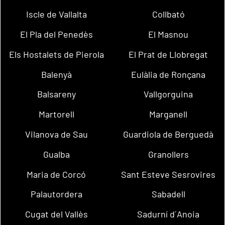
Iscle de Vallalta
Collbató
El Pla del Penedès
El Masnou
Els Hostalets de Pierola
El Prat de Llobregat
Balenyà
Eulàlia de Ronçana
Balsareny
Vallgorguina
Martorell
Marganell
Vilanova de Sau
Guardiola de Berguedà
Gualba
Granollers
Maria de Corcó
Sant Esteve Sesrovires
Palautordera
Sabadell
Cugat del Vallès
Sadurní d´Anoia