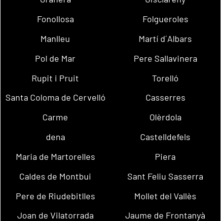
Fonollosa
Folgueroles
Manlleu
Martí d´Albars
Pol de Mar
Pere Sallavinera
Rupit i Pruit
Torelló
Santa Coloma de Cervelló
Casserres
Carme
Olèrdola
dena
Castelldefels
Maria de Martorelles
Piera
Caldes de Montbui
Sant Feliu Sasserra
Pere de Riudebitlles
Mollet del Vallès
Joan de Vilatorrada
Jaume de Frontanyà