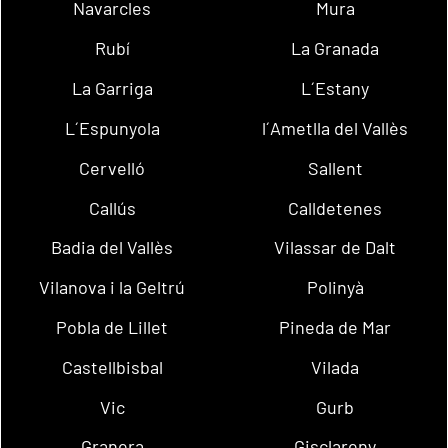
Navarcles
Mura
Rubí
La Granada
La Garriga
L´Estany
L´Espunyola
l´Ametlla del Vallès
Cervelló
Sallent
Callús
Calldetenes
Badia del Vallès
Vilassar de Dalt
Vilanova i la Geltrú
Polinyà
Pobla de Lillet
Pineda de Mar
Castellbisbal
Vilada
Vic
Gurb
Granera
Gisclareny