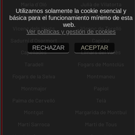
Maria d´Oló
Julià de Vilatorta
Utilizamos solamente la cookie esencial y
Cardedeu
Pere de Ribes
básica para el funcionamiento mínimo de esta
web.
Vicenç dels Horts
Vicenç de Torelló
Ver políticas y gestión de cookies
Sadurní d´Osormort
Capolat
RECHAZAR
ACEPTAR
Capellades
Llinars del Vallès
Taradell
Fogars de Montclús
Fogars de la Selva
Montmaneu
Montmajor
Papiol
Palma de Cervelló
Teià
Montgat
Margarida de Montbui
Martí Sarroca
Martí de Tous