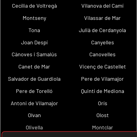
Cecília de Voltregà
Vilanova del Camí
Montseny
Vilassar de Mar
Tona
Julià de Cerdanyola
Joan Despí
Canyelles
Cànoves i Samalús
Canovelles
Canet de Mar
Vicenç de Castellet
Salvador de Guardiola
Pere de Vilamajor
Pere de Torelló
Quintí de Mediona
Antoni de Vilamajor
Orís
Olvan
Olost
Olivella
Montclar