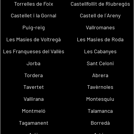
Torrelles de Foix
Castellfollit de Riubregós
Castellet i la Gornal
Castell de l´Areny
Puig-reig
Vallromanes
Les Masíes de Voltregà
Les Masies de Roda
Les Franqueses del Vallès
Les Cabanyes
Jorba
Sant Celoni
Tordera
Abrera
Tavertet
Tavèrnoles
Vallirana
Montesquiu
Montmeló
Talamanca
Tagamanent
Borredà