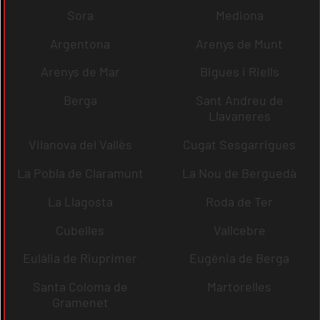
Sora
Mediona
Argentona
Arenys de Munt
Arenys de Mar
Bigues i Riells
Berga
Sant Andreu de
Llavaneres
Vilanova del Vallès
Cugat Sesgarrigues
La Pobla de Claramunt
La Nou de Berguedà
La Llagosta
Roda de Ter
Cubelles
Vallcebre
Eulàlia de Riuprimer
Eugènia de Berga
Santa Coloma de
Martorelles
Gramenet