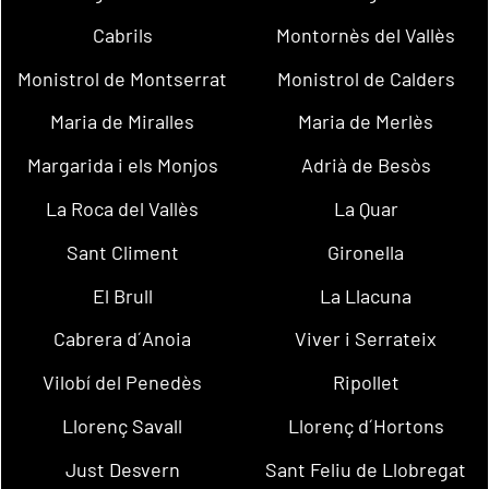
Cabrils
Montornès del Vallès
Monistrol de Montserrat
Monistrol de Calders
Maria de Miralles
Maria de Merlès
Margarida i els Monjos
Adrià de Besòs
La Roca del Vallès
La Quar
Sant Climent
Gironella
El Brull
La Llacuna
Cabrera d´Anoia
Viver i Serrateix
Vilobí del Penedès
Ripollet
Llorenç Savall
Llorenç d´Hortons
Just Desvern
Sant Feliu de Llobregat