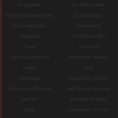
Puigdàlber
Fe del Penedès
Fost de Campsentelles
Quirze Safaja
Quirze del Vallès
Matadepera
Masquefa
Els Prats de Rei
Tiana
Torrelavit
Torre de Claramunt
Montcada i Reixac
Pallejà
Moià
Castellgalí
Castellfullit del Boix
Perpètua de Mogoda
Sant Boi de Lluçanès
Sant Boi
artomeu del Grau
Calaf
Castellbell i el Vilar