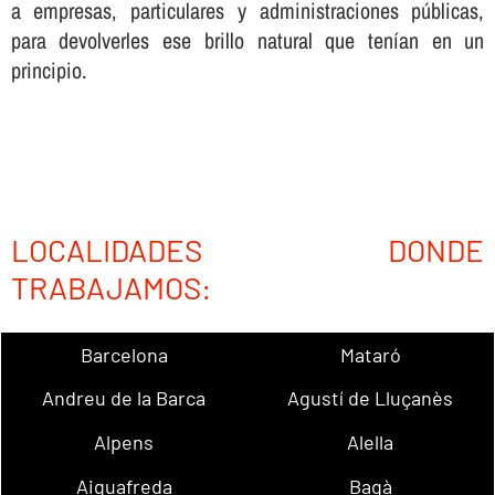
a empresas, particulares y administraciones públicas,
para devolverles ese brillo natural que tení­an en un
principio.
LOCALIDADES DONDE
TRABAJAMOS:
Barcelona
Mataró
Andreu de la Barca
Agustí de Lluçanès
Alpens
Alella
Aiguafreda
Bagà