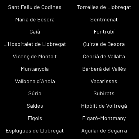
Sant Feliu de Codines
Torrelles de Llobregat
Maria de Besora
Sentmenat
Gaià
Fontrubí
L´Hospitalet de Llobregat
Quirze de Besora
Vicenç de Montalt
Cebrià de Vallalta
Muntanyola
Barberà del Vallès
Vallbona d´Anoia
Vacarisses
Súria
Subirats
Saldes
Hipòlit de Voltregà
Fígols
Figaró-Montmany
Esplugues de Llobregat
Aguilar de Segarra