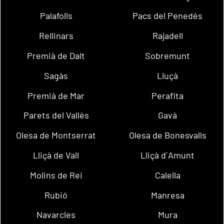
Palafolls
Pacs del Penedès
Rellinars
Rajadell
Premià de Dalt
Sobremunt
Sagàs
Lluçà
Premià de Mar
Perafita
Parets del Vallès
Gavà
Olesa de Montserrat
Olesa de Bonesvalls
Lliçà de Vall
Lliçà d´Amunt
Molins de Rei
Calella
Rubió
Manresa
Navarcles
Mura