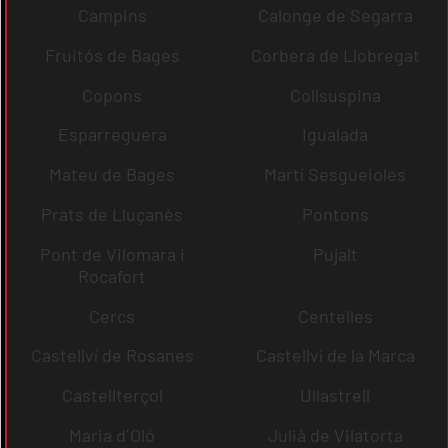
Campins
Calonge de Segarra
Fruitós de Bages
Corbera de Llobregat
Copons
Collsuspina
Esparreguera
Igualada
Mateu de Bages
Martí Sesgueioles
Prats de Lluçanès
Pontons
Pont de Vilomara i
Pujalt
Rocafort
Cercs
Centelles
Castellví de Rosanes
Castellví de la Marca
Castellterçol
Ullastrell
Maria d´Oló
Julià de Vilatorta