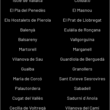
Iscle de Vallalta
Collbató
El Pla del Penedès
El Masnou
Els Hostalets de Pierola
El Prat de Llobregat
Balenyà
Eulàlia de Ronçana
Balsareny
Vallgorguina
Martorell
Marganell
Vilanova de Sau
Guardiola de Berguedà
Gualba
Granollers
Maria de Corcó
Sant Esteve Sesrovires
Palautordera
Sabadell
Cugat del Vallès
Sadurní d´Anoia
Cecília de Voltregà
Vilanova del Camí