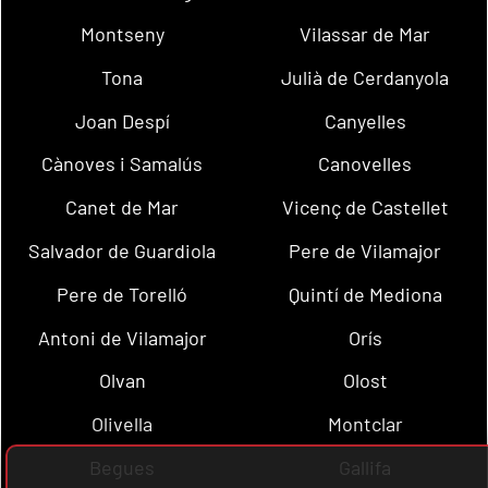
Montseny
Vilassar de Mar
Tona
Julià de Cerdanyola
Joan Despí
Canyelles
Cànoves i Samalús
Canovelles
Canet de Mar
Vicenç de Castellet
Salvador de Guardiola
Pere de Vilamajor
Pere de Torelló
Quintí de Mediona
Antoni de Vilamajor
Orís
Olvan
Olost
Olivella
Montclar
Begues
Gallifa