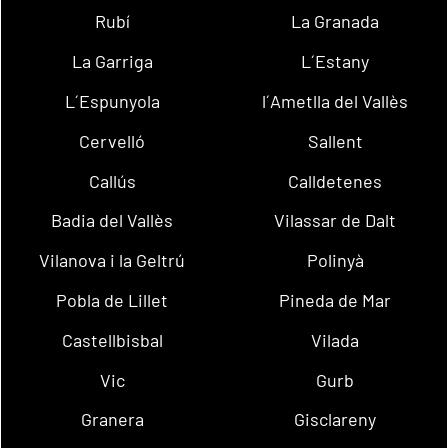
Rubí
La Granada
La Garriga
L´Estany
L´Espunyola
l´Ametlla del Vallès
Cervelló
Sallent
Callús
Calldetenes
Badia del Vallès
Vilassar de Dalt
Vilanova i la Geltrú
Polinyà
Pobla de Lillet
Pineda de Mar
Castellbisbal
Vilada
Vic
Gurb
Granera
Gisclareny