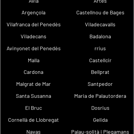
Avià
Artés
Argençola
Castellnou de Bages
Vilafranca del Penedès
Viladecavalls
Viladecans
Badalona
Avinyonet del Penedès
rrius
Malla
Castellcir
Cardona
Bellprat
Malgrat de Mar
Santpedor
Santa Susanna
Maria de Palautordera
El Bruc
Dosrius
Cornellà de Llobregat
Gelida
Navas
Palau-solità i Plegamans