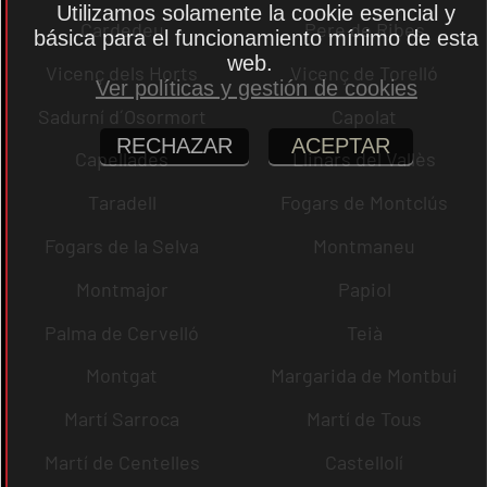
Utilizamos solamente la cookie esencial y
Cardedeu
Pere de Ribes
básica para el funcionamiento mínimo de esta
web.
Vicenç dels Horts
Vicenç de Torelló
Ver políticas y gestión de cookies
Sadurní d´Osormort
Capolat
RECHAZAR
ACEPTAR
Capellades
Llinars del Vallès
Taradell
Fogars de Montclús
Fogars de la Selva
Montmaneu
Montmajor
Papiol
Palma de Cervelló
Teià
Montgat
Margarida de Montbui
Martí Sarroca
Martí de Tous
Martí de Centelles
Castellolí