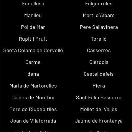
Fonollosa
Folgueroles
Manlleu
Martí d´Albars
Pol de Mar
Pere Sallavinera
Rupit i Pruit
Torelló
Santa Coloma de Cervelló
Casserres
Carme
Olèrdola
dena
Castelldefels
Maria de Martorelles
Piera
Caldes de Montbui
Sant Feliu Sasserra
Pere de Riudebitlles
Mollet del Vallès
Joan de Vilatorrada
Jaume de Frontanyà