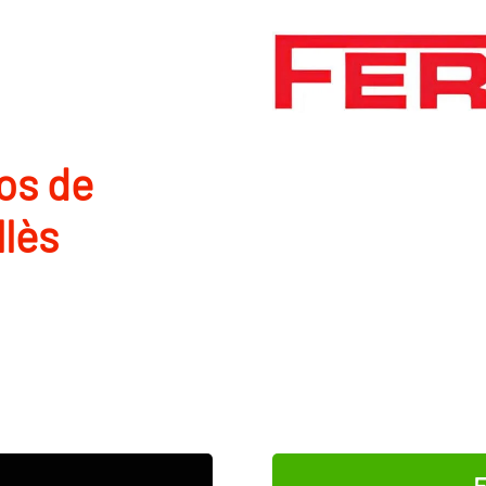
os de
llès
E