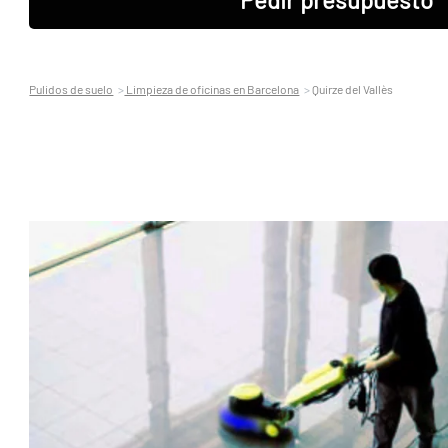
Pulidos de suelo
Limpieza de oficinas en Barcelona
Quirze del Vallès