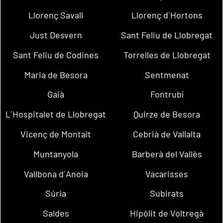
Llorenç Savall
Llorenç d´Hortons
Just Desvern
Sant Feliu de Llobregat
Sant Feliu de Codines
Torrelles de Llobregat
Maria de Besora
Sentmenat
Gaià
Fontrubí
L´Hospitalet de Llobregat
Quirze de Besora
Vicenç de Montalt
Cebrià de Vallalta
Muntanyola
Barberà del Vallès
Vallbona d´Anoia
Vacarisses
Súria
Subirats
Saldes
Hipòlit de Voltregà