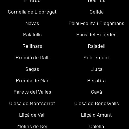
Cornellà de Llobregat
Gelida
Navas
Palau-solità i Plegamans
Palafolls
Pacs del Penedès
Rellinars
Rajadell
Premià de Dalt
Sobremunt
Sagàs
Lluçà
Premià de Mar
Perafita
Parets del Vallès
Gavà
Olesa de Montserrat
Olesa de Bonesvalls
Lliçà de Vall
Lliçà d´Amunt
Molins de Rei
Calella