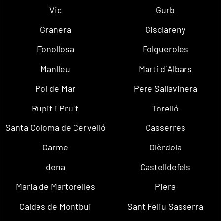
Vic
Gurb
Granera
Gisclareny
Fonollosa
Folgueroles
Manlleu
Martí d´Albars
Pol de Mar
Pere Sallavinera
Rupit i Pruit
Torelló
Santa Coloma de Cervelló
Casserres
Carme
Olèrdola
dena
Castelldefels
Maria de Martorelles
Piera
Caldes de Montbui
Sant Feliu Sasserra