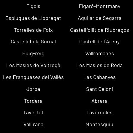
Fígols
Figaró-Montmany
Esplugues de Llobregat
Aguilar de Segarra
Torrelles de Foix
Castellfollit de Riubregós
Castellet i la Gornal
Castell de l´Areny
Puig-reig
Vallromanes
Les Masíes de Voltregà
Les Masies de Roda
Les Franqueses del Vallès
Les Cabanyes
Jorba
Sant Celoni
Tordera
Abrera
Tavertet
Tavèrnoles
Vallirana
Montesquiu