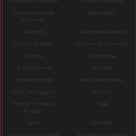
Eulàlia de Riuprimer
Eugènia de Berga
Santa Coloma de
Martorelles
Gramenet
Campins
Calonge de Segarra
Fruitós de Bages
Corbera de Llobregat
Copons
Collsuspina
Esparreguera
Igualada
Mateu de Bages
Martí Sesgueioles
Prats de Lluçanès
Pontons
Pont de Vilomara i
Pujalt
Rocafort
Cercs
Centelles
Castellví de Rosanes
Castellví de la Marca