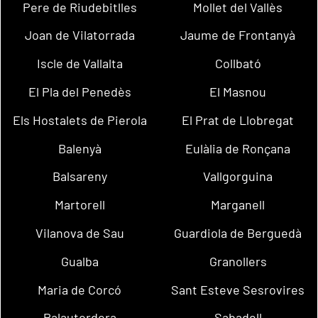
Pere de Riudebitlles
Mollet del Vallès
Joan de Vilatorrada
Jaume de Frontanyà
Iscle de Vallalta
Collbató
El Pla del Penedès
El Masnou
Els Hostalets de Pierola
El Prat de Llobregat
Balenyà
Eulàlia de Ronçana
Balsareny
Vallgorguina
Martorell
Marganell
Vilanova de Sau
Guardiola de Berguedà
Gualba
Granollers
Maria de Corcó
Sant Esteve Sesrovires
Palautordera
Sabadell