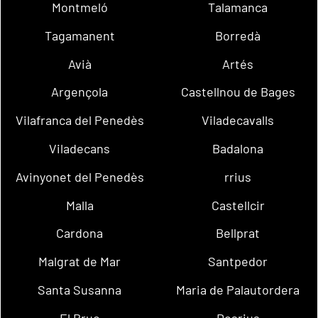
Montmeló
Talamanca
Tagamanent
Borredà
Avià
Artés
Argençola
Castellnou de Bages
Vilafranca del Penedès
Viladecavalls
Viladecans
Badalona
Avinyonet del Penedès
rrius
Malla
Castellcir
Cardona
Bellprat
Malgrat de Mar
Santpedor
Santa Susanna
Maria de Palautordera
El Bruc
Dosrius