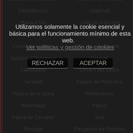
Castellterçol
Ullastrell
Maria d´Oló
Julià de Vilatorta
Utilizamos solamente la cookie esencial y
básica para el funcionamiento mínimo de esta
Cardedeu
Pere de Ribes
web.
Vicenç dels Horts
Vicenç de Torelló
Ver políticas y gestión de cookies
Sadurní d´Osormort
Capolat
RECHAZAR
ACEPTAR
Capellades
Llinars del Vallès
Taradell
Fogars de Montclús
Fogars de la Selva
Montmaneu
Montmajor
Papiol
Palma de Cervelló
Teià
Montgat
Margarida de Montbui