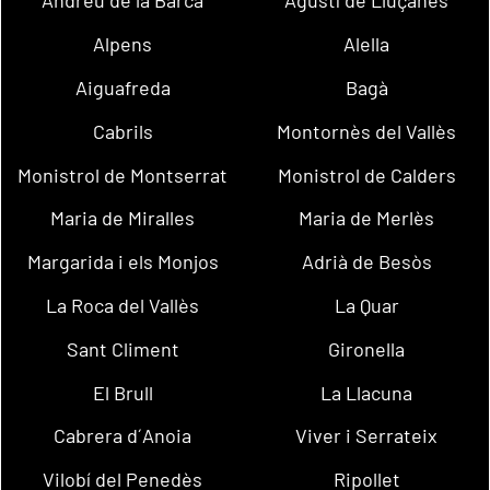
Andreu de la Barca
Agustí de Lluçanès
Alpens
Alella
Aiguafreda
Bagà
Cabrils
Montornès del Vallès
Monistrol de Montserrat
Monistrol de Calders
Maria de Miralles
Maria de Merlès
Margarida i els Monjos
Adrià de Besòs
La Roca del Vallès
La Quar
Sant Climent
Gironella
El Brull
La Llacuna
Cabrera d´Anoia
Viver i Serrateix
Vilobí del Penedès
Ripollet