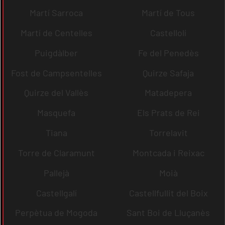
Martí Sarroca
Martí de Tous
Martí de Centelles
Castellolí
Puigdàlber
Fe del Penedès
Fost de Campsentelles
Quirze Safaja
Quirze del Vallès
Matadepera
Masquefa
Els Prats de Rei
Tiana
Torrelavit
Torre de Claramunt
Montcada i Reixac
Pallejà
Moià
Castellgalí
Castellfullit del Boix
Perpètua de Mogoda
Sant Boi de Lluçanès