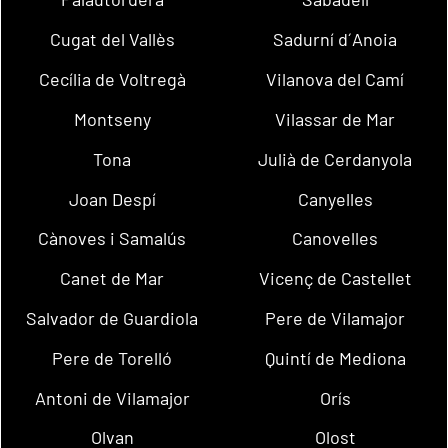
Cugat del Vallès
Sadurní d´Anoia
Cecília de Voltregà
Vilanova del Camí
Montseny
Vilassar de Mar
Tona
Julià de Cerdanyola
Joan Despí
Canyelles
Cànoves i Samalús
Canovelles
Canet de Mar
Vicenç de Castellet
Salvador de Guardiola
Pere de Vilamajor
Pere de Torelló
Quintí de Mediona
Antoni de Vilamajor
Orís
Olvan
Olost