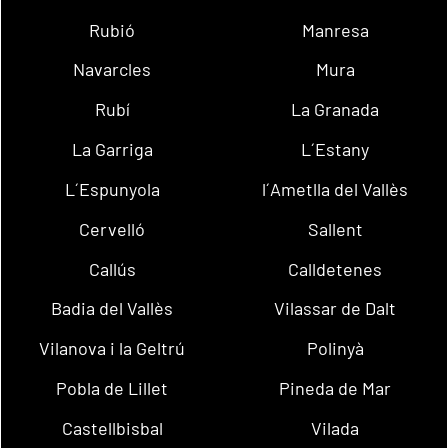
Rubió
Manresa
Navarcles
Mura
Rubí
La Granada
La Garriga
L´Estany
L´Espunyola
l´Ametlla del Vallès
Cervelló
Sallent
Callús
Calldetenes
Badia del Vallès
Vilassar de Dalt
Vilanova i la Geltrú
Polinyà
Pobla de Lillet
Pineda de Mar
Castellbisbal
Vilada