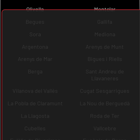
Olivella
Montclar
Begues
Gallifa
Sora
Mediona
Argentona
Arenys de Munt
Arenys de Mar
Bigues i Riells
Berga
Sant Andreu de
Llavaneres
Vilanova del Vallès
Cugat Sesgarrigues
La Pobla de Claramunt
La Nou de Berguedà
La Llagosta
Roda de Ter
Cubelles
Vallcebre