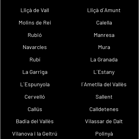
Lliçà de Vall
Lliçà d´Amunt
Molins de Rei
Calella
Rubió
Manresa
Navarcles
Mura
Rubí
La Granada
La Garriga
L´Estany
L´Espunyola
l´Ametlla del Vallès
Cervelló
Sallent
Callús
Calldetenes
Badia del Vallès
Vilassar de Dalt
Vilanova i la Geltrú
Polinyà