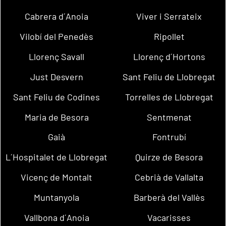
Cabrera d´Anoia
Viver i Serrateix
Vilobí del Penedès
Ripollet
Llorenç Savall
Llorenç d´Hortons
Just Desvern
Sant Feliu de Llobregat
Sant Feliu de Codines
Torrelles de Llobregat
Maria de Besora
Sentmenat
Gaià
Fontrubí
L´Hospitalet de Llobregat
Quirze de Besora
Vicenç de Montalt
Cebrià de Vallalta
Muntanyola
Barberà del Vallès
Vallbona d´Anoia
Vacarisses