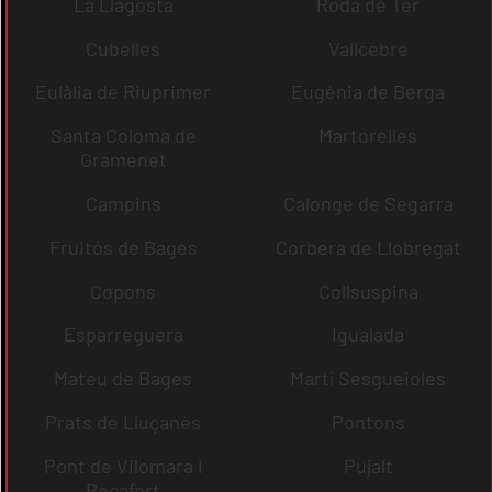
La Llagosta
Roda de Ter
Cubelles
Vallcebre
Eulàlia de Riuprimer
Eugènia de Berga
Santa Coloma de
Martorelles
Gramenet
Campins
Calonge de Segarra
Fruitós de Bages
Corbera de Llobregat
Copons
Collsuspina
Esparreguera
Igualada
Mateu de Bages
Martí Sesgueioles
Prats de Lluçanès
Pontons
Pont de Vilomara i
Pujalt
Rocafort