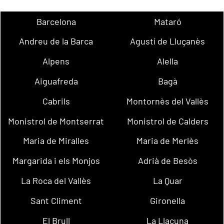
Barcelona
Mataró
Andreu de la Barca
Agustí de Lluçanès
Alpens
Alella
Aiguafreda
Bagà
Cabrils
Montornès del Vallès
Monistrol de Montserrat
Monistrol de Calders
Maria de Miralles
Maria de Merlès
Margarida i els Monjos
Adrià de Besòs
La Roca del Vallès
La Quar
Sant Climent
Gironella
El Brull
La Llacuna