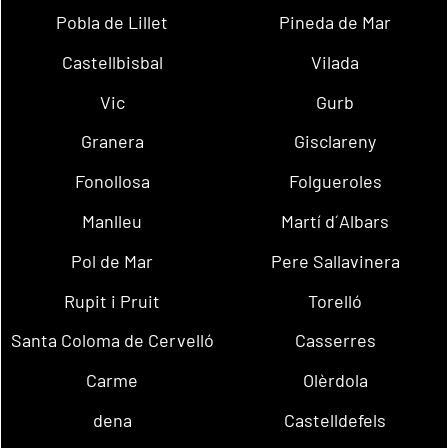
Pobla de Lillet
Pineda de Mar
Castellbisbal
Vilada
Vic
Gurb
Granera
Gisclareny
Fonollosa
Folgueroles
Manlleu
Martí d´Albars
Pol de Mar
Pere Sallavinera
Rupit i Pruit
Torelló
Santa Coloma de Cervelló
Casserres
Carme
Olèrdola
dena
Castelldefels