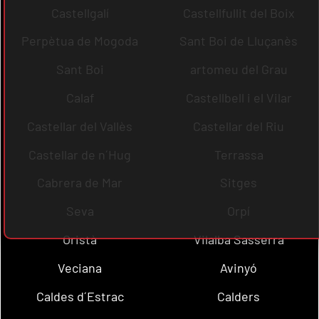
Castellgalí
Castellfullit del Boix
Perpètua de Mogoda
Sant Boi de Lluçanès
Sant Boi
artomeu del Grau
Calaf
Castellbell i el Vilar
Castellar del Vallès
Castellar del Riu
Castellar de n´Hug
Terrassa
Cabrera de Mar
Sitges
Seva
Orpí
Oristà
Vilalba Sasserra
Veciana
Avinyó
Caldes d´Estrac
Calders