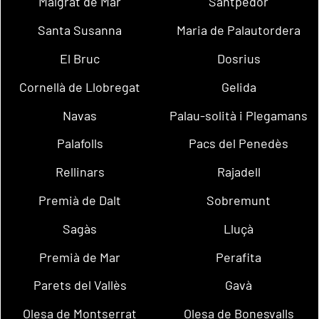
Malgrat de Mar
Santpedor
Santa Susanna
Maria de Palautordera
El Bruc
Dosrius
Cornellà de Llobregat
Gelida
Navas
Palau-solità i Plegamans
Palafolls
Pacs del Penedès
Rellinars
Rajadell
Premià de Dalt
Sobremunt
Sagàs
Lluçà
Premià de Mar
Perafita
Parets del Vallès
Gavà
Olesa de Montserrat
Olesa de Bonesvalls