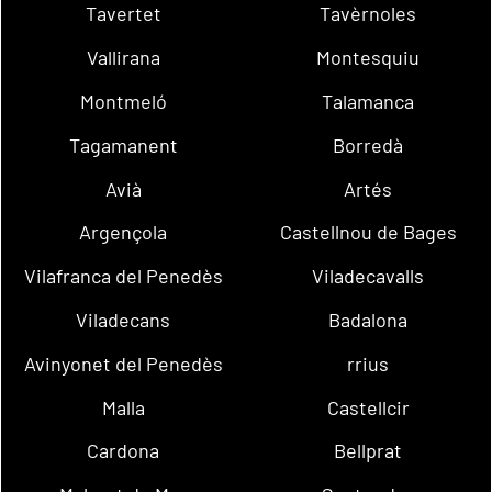
Tavertet
Tavèrnoles
Vallirana
Montesquiu
Montmeló
Talamanca
Tagamanent
Borredà
Avià
Artés
Argençola
Castellnou de Bages
Vilafranca del Penedès
Viladecavalls
Viladecans
Badalona
Avinyonet del Penedès
rrius
Malla
Castellcir
Cardona
Bellprat