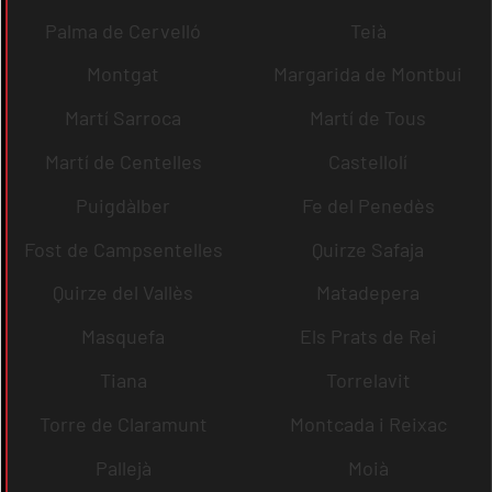
Palma de Cervelló
Teià
Montgat
Margarida de Montbui
Martí Sarroca
Martí de Tous
Martí de Centelles
Castellolí
Puigdàlber
Fe del Penedès
Fost de Campsentelles
Quirze Safaja
Quirze del Vallès
Matadepera
Masquefa
Els Prats de Rei
Tiana
Torrelavit
Torre de Claramunt
Montcada i Reixac
Pallejà
Moià