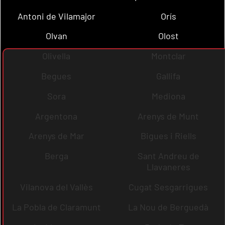
Antoni de Vilamajor
Orís
Olvan
Olost
Olivella
Montclar
Begues
Gallifa
Sora
Mediona
Argentona
Arenys de Munt
Arenys de Mar
Bigues i Riells
Berga
Sant Andreu de
Llavaneres
Vilanova del Vallès
Cugat Sesgarrigues
La Pobla de Claramunt
La Nou de Berguedà