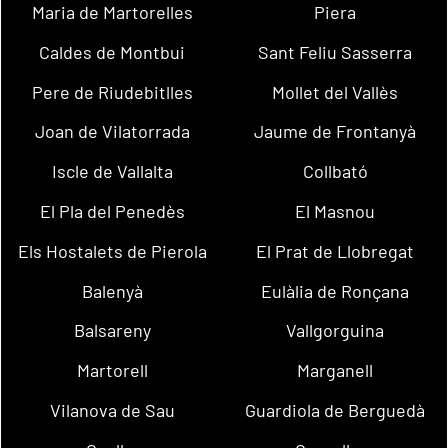
Maria de Martorelles
Piera
Caldes de Montbui
Sant Feliu Sasserra
Pere de Riudebitlles
Mollet del Vallès
Joan de Vilatorrada
Jaume de Frontanyà
Iscle de Vallalta
Collbató
El Pla del Penedès
El Masnou
Els Hostalets de Pierola
El Prat de Llobregat
Balenyà
Eulàlia de Ronçana
Balsareny
Vallgorguina
Martorell
Marganell
Vilanova de Sau
Guardiola de Berguedà