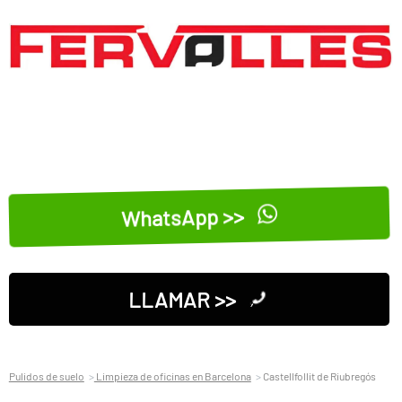
WhatsApp >>
LLAMAR >>
Pulidos de suelo
Limpieza de oficinas en Barcelona
Castellfollit de Riubregós