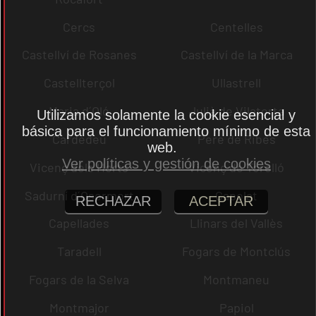
Cercs
Centelles
Castellví de Rosanes
Castellví de la Marca
Castellterçol
Ullastrell
Maria d´Oló
Julià de Vilatorta
Utilizamos solamente la cookie esencial y
básica para el funcionamiento mínimo de esta
Cardedeu
Pere de Ribes
web.
Ver políticas y gestión de cookies
Vicenç dels Horts
Vicenç de Torelló
Sadurní d´Osormort
Capolat
RECHAZAR
ACEPTAR
Capellades
Llinars del Vallès
Taradell
Fogars de Montclús
Fogars de la Selva
Montmaneu
Montmajor
Papiol