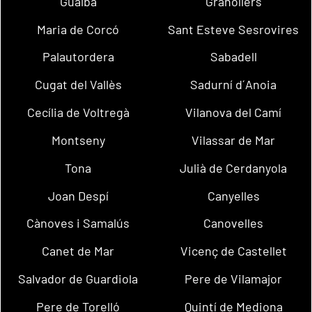
Gualba
Granollers
Maria de Corcó
Sant Esteve Sesrovires
Palautordera
Sabadell
Cugat del Vallès
Sadurní d´Anoia
Cecília de Voltregà
Vilanova del Camí
Montseny
Vilassar de Mar
Tona
Julià de Cerdanyola
Joan Despí
Canyelles
Cànoves i Samalús
Canovelles
Canet de Mar
Vicenç de Castellet
Salvador de Guardiola
Pere de Vilamajor
Pere de Torelló
Quintí de Mediona