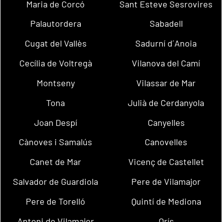
Maria de Corcó
Sant Esteve Sesrovires
Palautordera
Sabadell
Cugat del Vallès
Sadurní d´Anoia
Cecília de Voltregà
Vilanova del Camí
Montseny
Vilassar de Mar
Tona
Julià de Cerdanyola
Joan Despí
Canyelles
Cànoves i Samalús
Canovelles
Canet de Mar
Vicenç de Castellet
Salvador de Guardiola
Pere de Vilamajor
Pere de Torelló
Quintí de Mediona
Antoni de Vilamajor
Orís