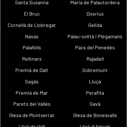
Santa Susanna
Maria de Palautordera
El Bruc
Dosrius
Cornellà de Llobregat
Gelida
Navas
Palau-solità i Plegamans
Palafolls
Pacs del Penedès
Rellinars
Rajadell
Premià de Dalt
Sobremunt
Sagàs
Lluçà
Premià de Mar
Perafita
Parets del Vallès
Gavà
Olesa de Montserrat
Olesa de Bonesvalls
Lliçà de Vall
Lliçà d´Amunt