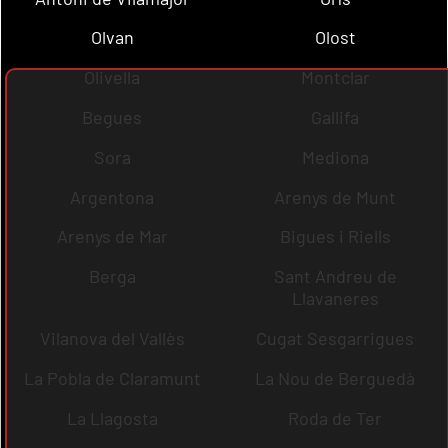
Olvan
Olost
Olivella
Montclar
Begues
Gallifa
Sora
Mediona
Argentona
Arenys de Munt
Arenys de Mar
Bigues i Riells
Berga
Sant Andreu de
Llavaneres
Vilanova del Vallès
Cugat Sesgarrigues
La Pobla de Claramunt
La Nou de Berguedà
La Llagosta
Roda de Ter