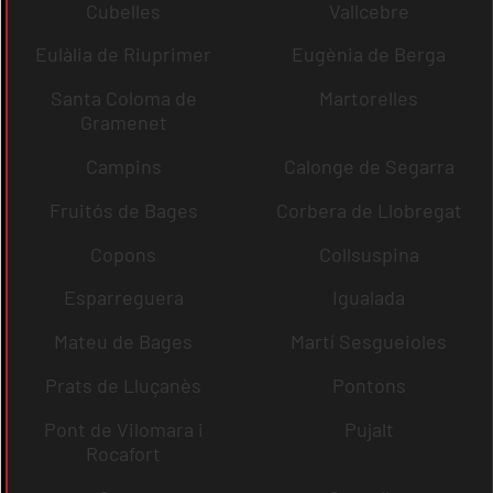
Cubelles
Vallcebre
Eulàlia de Riuprimer
Eugènia de Berga
Santa Coloma de
Martorelles
Gramenet
Campins
Calonge de Segarra
Fruitós de Bages
Corbera de Llobregat
Copons
Collsuspina
Esparreguera
Igualada
Mateu de Bages
Martí Sesgueioles
Prats de Lluçanès
Pontons
Pont de Vilomara i
Pujalt
Rocafort