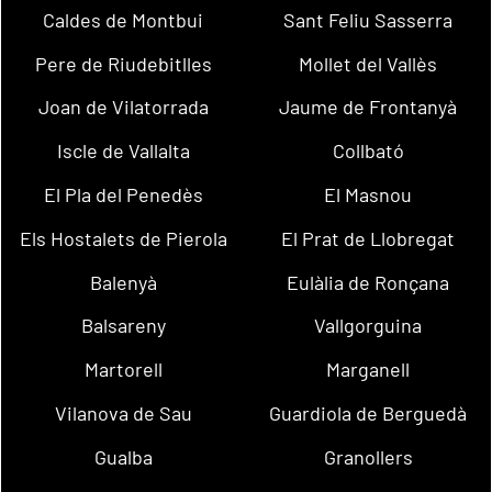
Caldes de Montbui
Sant Feliu Sasserra
Pere de Riudebitlles
Mollet del Vallès
Joan de Vilatorrada
Jaume de Frontanyà
Iscle de Vallalta
Collbató
El Pla del Penedès
El Masnou
Els Hostalets de Pierola
El Prat de Llobregat
Balenyà
Eulàlia de Ronçana
Balsareny
Vallgorguina
Martorell
Marganell
Vilanova de Sau
Guardiola de Berguedà
Gualba
Granollers