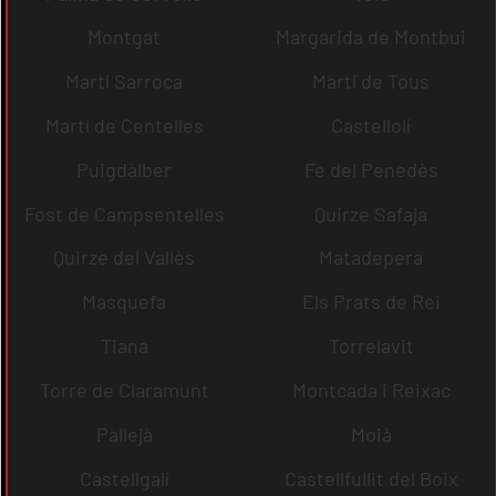
Montgat
Margarida de Montbui
Martí Sarroca
Martí de Tous
Martí de Centelles
Castellolí
Puigdàlber
Fe del Penedès
Fost de Campsentelles
Quirze Safaja
Quirze del Vallès
Matadepera
Masquefa
Els Prats de Rei
Tiana
Torrelavit
Torre de Claramunt
Montcada i Reixac
Pallejà
Moià
Castellgalí
Castellfullit del Boix