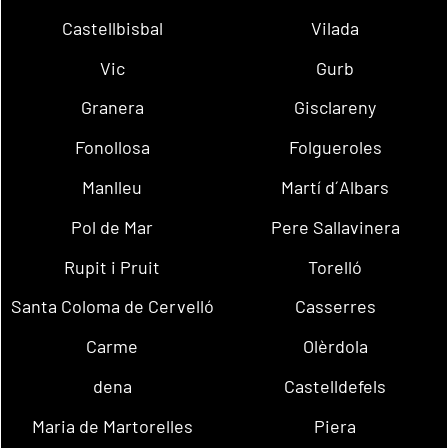
Castellbisbal
Vilada
Vic
Gurb
Granera
Gisclareny
Fonollosa
Folgueroles
Manlleu
Martí d´Albars
Pol de Mar
Pere Sallavinera
Rupit i Pruit
Torelló
Santa Coloma de Cervelló
Casserres
Carme
Olèrdola
dena
Castelldefels
Maria de Martorelles
Piera