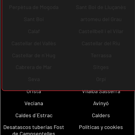
Perpètua de Mogoda
Sant Boi de Lluçanès
Sant Boi
artomeu del Grau
Calaf
Castellbell i el Vilar
Castellar del Vallès
Castellar del Riu
Castellar de n´Hug
Terrassa
Cabrera de Mar
Sitges
Seva
Orpí
Oristà
Vilalba Sasserra
Veciana
Avinyó
Caldes d´Estrac
Calders
Desatascos tuberias Fost
Políticas y cookies
de Campsentelles