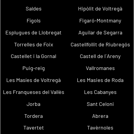
Saldes
Hipòlit de Voltregà
Fígols
Figaró-Montmany
Esplugues de Llobregat
Aguilar de Segarra
Torrelles de Foix
Castellfollit de Riubregós
Castellet i la Gornal
Castell de l´Areny
Puig-reig
Vallromanes
Les Masíes de Voltregà
Les Masies de Roda
Les Franqueses del Vallès
Les Cabanyes
Jorba
Sant Celoni
Tordera
Abrera
Tavertet
Tavèrnoles