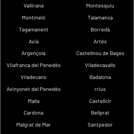
Vallirana
Montesquiu
Montmeló
Talamanca
Tagamanent
Borredà
Avià
Artés
Argençola
Castellnou de Bages
Vilafranca del Penedès
Viladecavalls
Viladecans
Badalona
Avinyonet del Penedès
rrius
Malla
Castellcir
Cardona
Bellprat
Malgrat de Mar
Santpedor