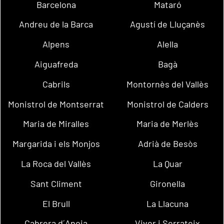
Barcelona
Mataró
Andreu de la Barca
Agustí de Lluçanès
Alpens
Alella
Aiguafreda
Bagà
Cabrils
Montornès del Vallès
Monistrol de Montserrat
Monistrol de Calders
Maria de Miralles
Maria de Merlès
Margarida i els Monjos
Adrià de Besòs
La Roca del Vallès
La Quar
Sant Climent
Gironella
El Brull
La Llacuna
Cabrera d´Anoia
Viver i Serrateix