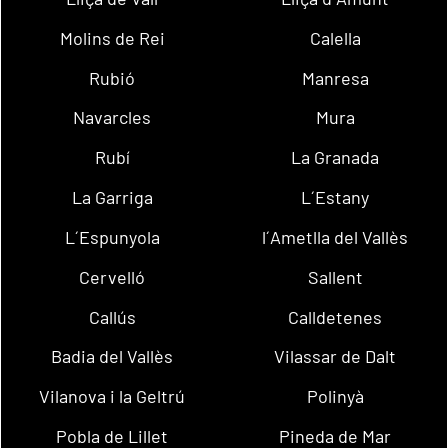
Molins de Rei
Calella
Rubió
Manresa
Navarcles
Mura
Rubí
La Granada
La Garriga
L´Estany
L´Espunyola
l´Ametlla del Vallès
Cervelló
Sallent
Callús
Calldetenes
Badia del Vallès
Vilassar de Dalt
Vilanova i la Geltrú
Polinyà
Pobla de Lillet
Pineda de Mar