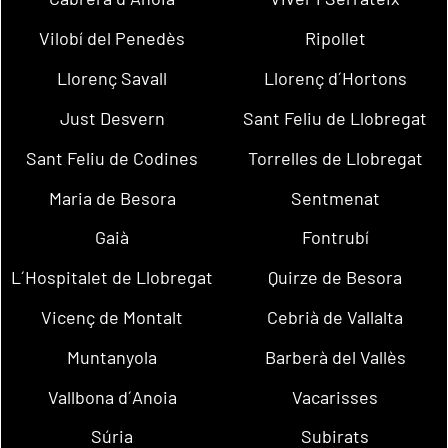
Vilobí del Penedès
Ripollet
Llorenç Savall
Llorenç d´Hortons
Just Desvern
Sant Feliu de Llobregat
Sant Feliu de Codines
Torrelles de Llobregat
Maria de Besora
Sentmenat
Gaià
Fontrubí
L´Hospitalet de Llobregat
Quirze de Besora
Vicenç de Montalt
Cebrià de Vallalta
Muntanyola
Barberà del Vallès
Vallbona d´Anoia
Vacarisses
Súria
Subirats