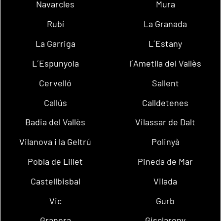
Navarcles
Mura
Rubí
La Granada
La Garriga
L´Estany
L´Espunyola
l´Ametlla del Vallès
Cervelló
Sallent
Callús
Calldetenes
Badia del Vallès
Vilassar de Dalt
Vilanova i la Geltrú
Polinyà
Pobla de Lillet
Pineda de Mar
Castellbisbal
Vilada
Vic
Gurb
Granera
Gisclareny