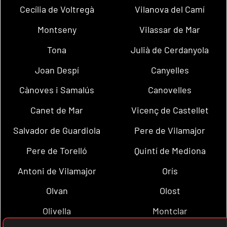
Cecília de Voltregà
Vilanova del Camí
Montseny
Vilassar de Mar
Tona
Julià de Cerdanyola
Joan Despí
Canyelles
Cànoves i Samalús
Canovelles
Canet de Mar
Vicenç de Castellet
Salvador de Guardiola
Pere de Vilamajor
Pere de Torelló
Quintí de Mediona
Antoni de Vilamajor
Orís
Olvan
Olost
Olivella
Montclar