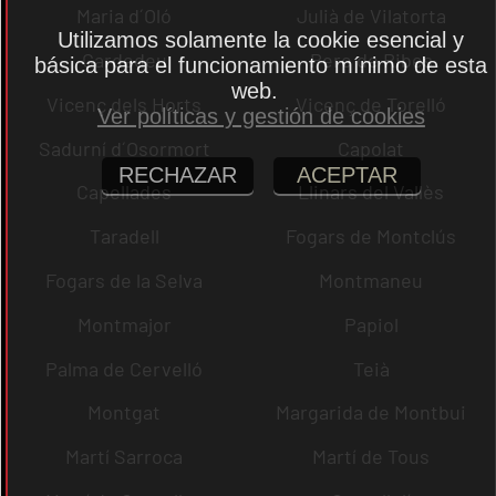
Maria d´Oló
Julià de Vilatorta
Utilizamos solamente la cookie esencial y
Cardedeu
Pere de Ribes
básica para el funcionamiento mínimo de esta
web.
Vicenç dels Horts
Vicenç de Torelló
Ver políticas y gestión de cookies
Sadurní d´Osormort
Capolat
RECHAZAR
ACEPTAR
Capellades
Llinars del Vallès
Taradell
Fogars de Montclús
Fogars de la Selva
Montmaneu
Montmajor
Papiol
Palma de Cervelló
Teià
Montgat
Margarida de Montbui
Martí Sarroca
Martí de Tous