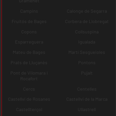
Gramenet
Campins
Calonge de Segarra
Fruitós de Bages
Corbera de Llobregat
Copons
Collsuspina
Esparreguera
Igualada
Mateu de Bages
Martí Sesgueioles
Prats de Lluçanès
Pontons
Pont de Vilomara i
Pujalt
Rocafort
Cercs
Centelles
Castellví de Rosanes
Castellví de la Marca
Castellterçol
Ullastrell