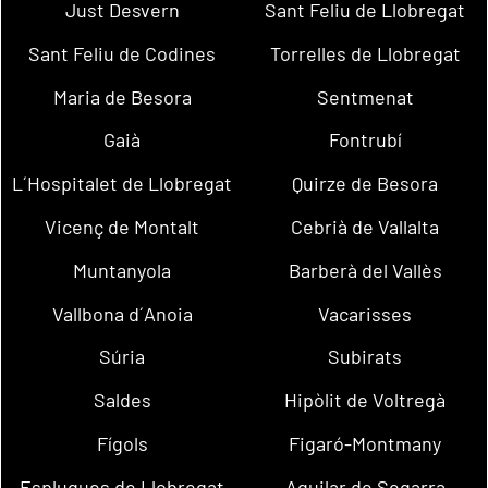
Just Desvern
Sant Feliu de Llobregat
Sant Feliu de Codines
Torrelles de Llobregat
Maria de Besora
Sentmenat
Gaià
Fontrubí
L´Hospitalet de Llobregat
Quirze de Besora
Vicenç de Montalt
Cebrià de Vallalta
Muntanyola
Barberà del Vallès
Vallbona d´Anoia
Vacarisses
Súria
Subirats
Saldes
Hipòlit de Voltregà
Fígols
Figaró-Montmany
Esplugues de Llobregat
Aguilar de Segarra