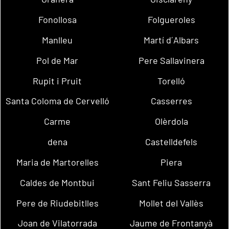
Fonollosa
Folgueroles
Manlleu
Martí d´Albars
Pol de Mar
Pere Sallavinera
Rupit i Pruit
Torelló
Santa Coloma de Cervelló
Casserres
Carme
Olèrdola
dena
Castelldefels
Maria de Martorelles
Piera
Caldes de Montbui
Sant Feliu Sasserra
Pere de Riudebitlles
Mollet del Vallès
Joan de Vilatorrada
Jaume de Frontanyà