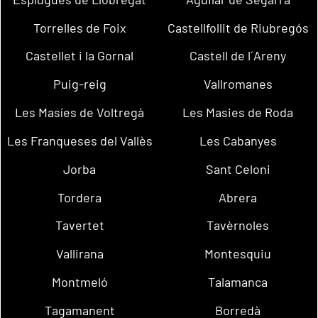
Torrelles de Foix
Castellfollit de Riubregós
Castellet i la Gornal
Castell de l´Areny
Puig-reig
Vallromanes
Les Masíes de Voltregà
Les Masies de Roda
Les Franqueses del Vallès
Les Cabanyes
Jorba
Sant Celoni
Tordera
Abrera
Tavertet
Tavèrnoles
Vallirana
Montesquiu
Montmeló
Talamanca
Tagamanent
Borredà