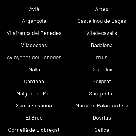
Avià
Artés
Argençola
Castellnou de Bages
Vilafranca del Penedès
Viladecavalls
Viladecans
Badalona
Avinyonet del Penedès
rrius
Malla
Castellcir
Cardona
Bellprat
Malgrat de Mar
Santpedor
Santa Susanna
Maria de Palautordera
El Bruc
Dosrius
Cornellà de Llobregat
Gelida