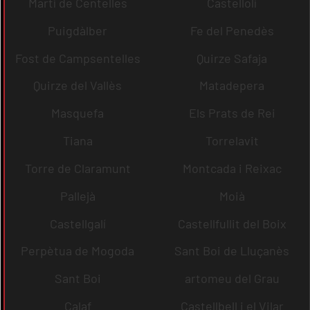
Martí de Centelles
Castellolí
Puigdàlber
Fe del Penedès
Fost de Campsentelles
Quirze Safaja
Quirze del Vallès
Matadepera
Masquefa
Els Prats de Rei
Tiana
Torrelavit
Torre de Claramunt
Montcada i Reixac
Pallejà
Moià
Castellgalí
Castellfullit del Boix
Perpètua de Mogoda
Sant Boi de Lluçanès
Sant Boi
artomeu del Grau
Calaf
Castellbell i el Vilar