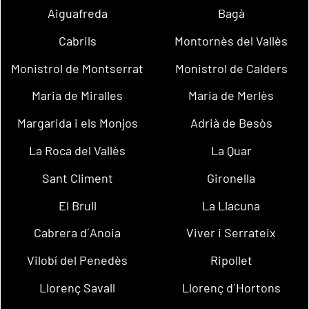
Aiguafreda
Bagà
Cabrils
Montornès del Vallès
Monistrol de Montserrat
Monistrol de Calders
Maria de Miralles
Maria de Merlès
Margarida i els Monjos
Adrià de Besòs
La Roca del Vallès
La Quar
Sant Climent
Gironella
El Brull
La Llacuna
Cabrera d´Anoia
Viver i Serrateix
Vilobí del Penedès
Ripollet
Llorenç Savall
Llorenç d´Hortons