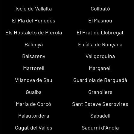
Iscle de Vallalta
Collbató
El Pla del Penedès
El Masnou
Els Hostalets de Pierola
El Prat de Llobregat
Balenyà
Eulàlia de Ronçana
Balsareny
Vallgorguina
Martorell
Marganell
Vilanova de Sau
Guardiola de Berguedà
Gualba
Granollers
Maria de Corcó
Sant Esteve Sesrovires
Palautordera
Sabadell
Cugat del Vallès
Sadurní d´Anoia