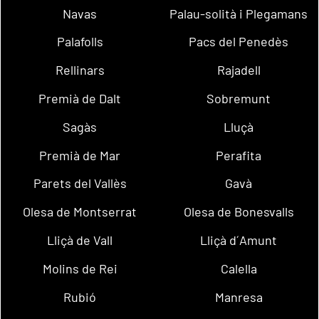
Navas
Palau-solità i Plegamans
Palafolls
Pacs del Penedès
Rellinars
Rajadell
Premià de Dalt
Sobremunt
Sagàs
Lluçà
Premià de Mar
Perafita
Parets del Vallès
Gavà
Olesa de Montserrat
Olesa de Bonesvalls
Lliçà de Vall
Lliçà d´Amunt
Molins de Rei
Calella
Rubió
Manresa