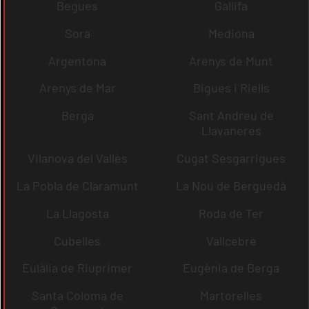
Begues
Gallifa
Sora
Mediona
Argentona
Arenys de Munt
Arenys de Mar
Bigues i Riells
Berga
Sant Andreu de
Llavaneres
Vilanova del Vallès
Cugat Sesgarrigues
La Pobla de Claramunt
La Nou de Berguedà
La Llagosta
Roda de Ter
Cubelles
Vallcebre
Eulàlia de Riuprimer
Eugènia de Berga
Santa Coloma de
Martorelles