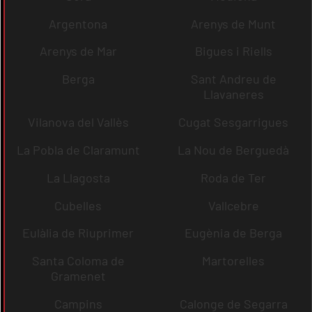
Argentona
Arenys de Munt
Arenys de Mar
Bigues i Riells
Berga
Sant Andreu de
Llavaneres
Vilanova del Vallès
Cugat Sesgarrigues
La Pobla de Claramunt
La Nou de Berguedà
La Llagosta
Roda de Ter
Cubelles
Vallcebre
Eulàlia de Riuprimer
Eugènia de Berga
Santa Coloma de
Martorelles
Gramenet
Campins
Calonge de Segarra