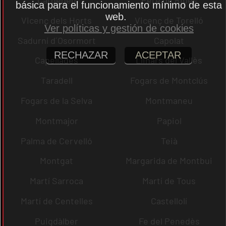
básica para el funcionamiento mínimo de esta
web.
Vicenç dels Horts
Vicenç de Torelló
Ver políticas y gestión de cookies
Sadurní d´Osormort
Capolat
RECHAZAR
ACEPTAR
Capellades
Llinars del Vallès
Taradell
Fogars de Montclús
Fogars de la Selva
Montmaneu
Montmajor
Papiol
Palma de Cervelló
Teià
Montgat
Margarida de Montbui
Martí Sarroca
Martí de Tous
Martí de Centelles
Castellolí
Puigdàlber
Fe del Penedès