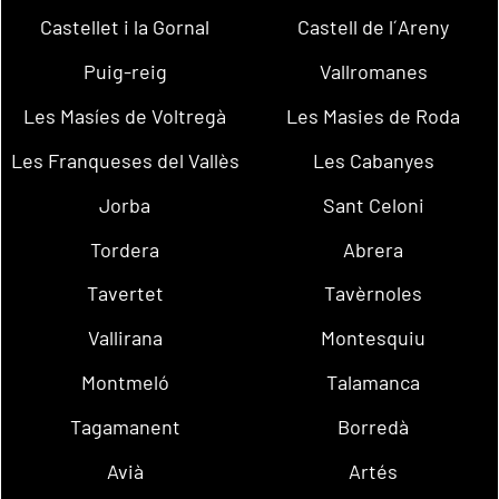
Castellet i la Gornal
Castell de l´Areny
Puig-reig
Vallromanes
Les Masíes de Voltregà
Les Masies de Roda
Les Franqueses del Vallès
Les Cabanyes
Jorba
Sant Celoni
Tordera
Abrera
Tavertet
Tavèrnoles
Vallirana
Montesquiu
Montmeló
Talamanca
Tagamanent
Borredà
Avià
Artés