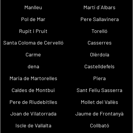
Manlleu
Martí d´Albars
Pol de Mar
Pere Sallavinera
Rupit i Pruit
Torelló
Santa Coloma de Cervelló
Casserres
Carme
Olèrdola
dena
Castelldefels
Maria de Martorelles
Piera
Caldes de Montbui
Sant Feliu Sasserra
Pere de Riudebitlles
Mollet del Vallès
Joan de Vilatorrada
Jaume de Frontanyà
Iscle de Vallalta
Collbató