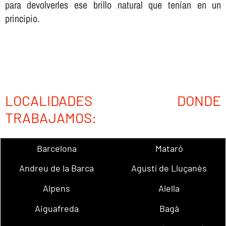
para devolverles ese brillo natural que tení­an en un
principio.
LOCALIDADES DONDE
TRABAJAMOS:
Barcelona
Mataró
Andreu de la Barca
Agustí de Lluçanès
Alpens
Alella
Aiguafreda
Bagà