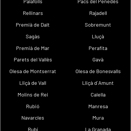
Palafolls
Pacs del Penedès
Rellinars
Rajadell
Premià de Dalt
Sobremunt
Sagàs
Lluçà
Premià de Mar
Perafita
Parets del Vallès
Gavà
Olesa de Montserrat
Olesa de Bonesvalls
Lliçà de Vall
Lliçà d´Amunt
Molins de Rei
Calella
Rubió
Manresa
Navarcles
Mura
Rubí
La Granada