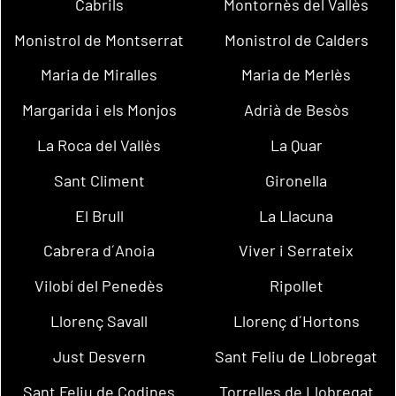
Cabrils
Montornès del Vallès
Monistrol de Montserrat
Monistrol de Calders
Maria de Miralles
Maria de Merlès
Margarida i els Monjos
Adrià de Besòs
La Roca del Vallès
La Quar
Sant Climent
Gironella
El Brull
La Llacuna
Cabrera d´Anoia
Viver i Serrateix
Vilobí del Penedès
Ripollet
Llorenç Savall
Llorenç d´Hortons
Just Desvern
Sant Feliu de Llobregat
Sant Feliu de Codines
Torrelles de Llobregat