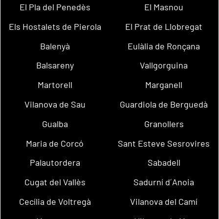
El Pla del Penedès
El Masnou
Els Hostalets de Pierola
El Prat de Llobregat
Balenyà
Eulàlia de Ronçana
Balsareny
Vallgorguina
Martorell
Marganell
Vilanova de Sau
Guardiola de Berguedà
Gualba
Granollers
Maria de Corcó
Sant Esteve Sesrovires
Palautordera
Sabadell
Cugat del Vallès
Sadurní d´Anoia
Cecília de Voltregà
Vilanova del Camí