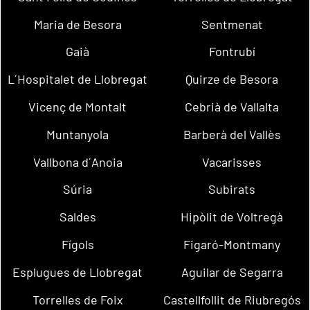
Maria de Besora
Sentmenat
Gaià
Fontrubí
L´Hospitalet de Llobregat
Quirze de Besora
Vicenç de Montalt
Cebrià de Vallalta
Muntanyola
Barberà del Vallès
Vallbona d´Anoia
Vacarisses
Súria
Subirats
Saldes
Hipòlit de Voltregà
Fígols
Figaró-Montmany
Esplugues de Llobregat
Aguilar de Segarra
Torrelles de Foix
Castellfollit de Riubregós