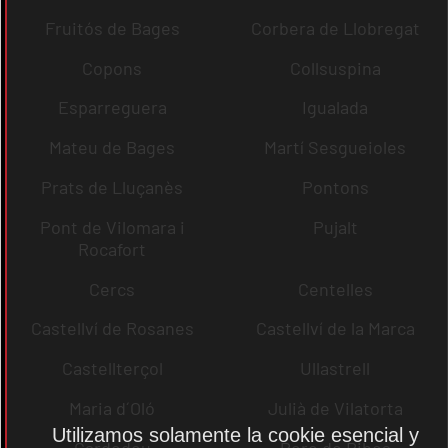
Fruitós de Bages
Corbera de Llobregat
Copons
Collsuspina
Esparreguera
Igualada
Mateu de Bages
Martí Sesgueioles
Prats de Lluçanès
Pontons
Pont de Vilomara i
Pujalt
Rocafort
Cercs
Centelles
Castellví de Rosanes
Castellví de la Marca
Castellterçol
Ullastrell
Maria d´Oló
Julià de Vilatorta
Utilizamos solamente la cookie esencial y
Cardedeu
Pere de Ribes