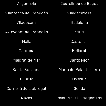
Argençola
Castellnou de Bages
Vilafranca del Penedès
Viladecavalls
Viladecans
Badalona
Avinyonet del Penedès
rrius
Malla
Castellcir
Cardona
Bellprat
Malgrat de Mar
Santpedor
Santa Susanna
Maria de Palautordera
El Bruc
Dosrius
Cornellà de Llobregat
Gelida
Navas
Palau-solità i Plegamans