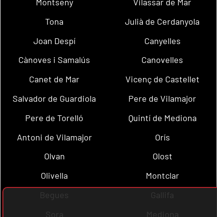
Montseny
Vilassar de Mar
Tona
Julià de Cerdanyola
Joan Despí
Canyelles
Cànoves i Samalús
Canovelles
Canet de Mar
Vicenç de Castellet
Salvador de Guardiola
Pere de Vilamajor
Pere de Torelló
Quintí de Mediona
Antoni de Vilamajor
Orís
Olvan
Olost
Olivella
Montclar
Begues
Gallifa
Sora
Mediona