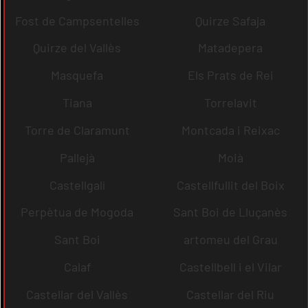
Fost de Campsentelles
Quirze Safaja
Quirze del Vallès
Matadepera
Masquefa
Els Prats de Rei
Tiana
Torrelavit
Torre de Claramunt
Montcada i Reixac
Pallejà
Moià
Castellgalí
Castellfullit del Boix
Perpètua de Mogoda
Sant Boi de Lluçanès
Sant Boi
artomeu del Grau
Calaf
Castellbell i el Vilar
Castellar del Vallès
Castellar del Riu