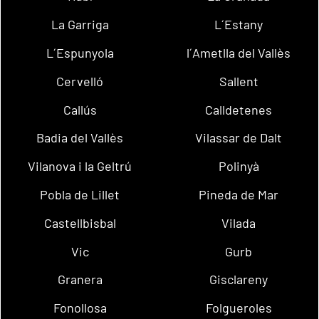
La Garriga
L´Estany
L´Espunyola
l´Ametlla del Vallès
Cervelló
Sallent
Callús
Calldetenes
Badia del Vallès
Vilassar de Dalt
Vilanova i la Geltrú
Polinyà
Pobla de Lillet
Pineda de Mar
Castellbisbal
Vilada
Vic
Gurb
Granera
Gisclareny
Fonollosa
Folgueroles