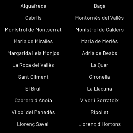
Aiguafreda
Bagà
Cabrils
Montornès del Vallès
Monistrol de Montserrat
Monistrol de Calders
Maria de Miralles
Maria de Merlès
Margarida i els Monjos
Adrià de Besòs
La Roca del Vallès
La Quar
Sant Climent
Gironella
El Brull
La Llacuna
Cabrera d´Anoia
Viver i Serrateix
Vilobí del Penedès
Ripollet
Llorenç Savall
Llorenç d´Hortons