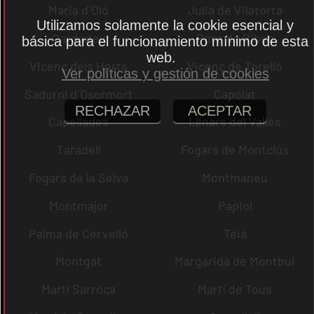
Maria d´Oló
Julià de Vilatorta
Utilizamos solamente la cookie esencial y
Cardedeu
Pere de Ribes
básica para el funcionamiento mínimo de esta
web.
Vicenç dels Horts
Vicenç de Torelló
Ver políticas y gestión de cookies
Sadurní d´Osormort
Capolat
RECHAZAR
ACEPTAR
Capellades
Llinars del Vallès
Taradell
Fogars de Montclús
Fogars de la Selva
Montmaneu
Montmajor
Papiol
Palma de Cervelló
Teià
Montgat
Margarida de Montbui
Martí Sarroca
Martí de Tous