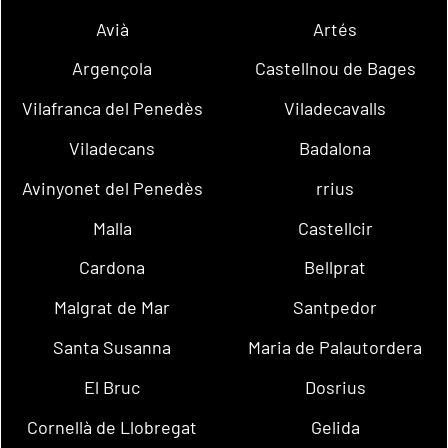
Avià
Artés
Argençola
Castellnou de Bages
Vilafranca del Penedès
Viladecavalls
Viladecans
Badalona
Avinyonet del Penedès
rrius
Malla
Castellcir
Cardona
Bellprat
Malgrat de Mar
Santpedor
Santa Susanna
Maria de Palautordera
El Bruc
Dosrius
Cornellà de Llobregat
Gelida