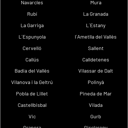
Navarcles
Mura
Rubí
La Granada
La Garriga
L´Estany
L´Espunyola
l´Ametlla del Vallès
Cervelló
Sallent
Callús
Calldetenes
Badia del Vallès
Vilassar de Dalt
Vilanova i la Geltrú
Polinyà
Pobla de Lillet
Pineda de Mar
Castellbisbal
Vilada
Vic
Gurb
Granera
Gisclareny