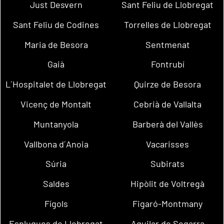
Just Desvern
Sant Feliu de Llobregat
Sant Feliu de Codines
Torrelles de Llobregat
Maria de Besora
Sentmenat
Gaià
Fontrubí
L´Hospitalet de Llobregat
Quirze de Besora
Vicenç de Montalt
Cebrià de Vallalta
Muntanyola
Barberà del Vallès
Vallbona d´Anoia
Vacarisses
Súria
Subirats
Saldes
Hipòlit de Voltregà
Fígols
Figaró-Montmany
Esplugues de Llobregat
Aguilar de Segarra