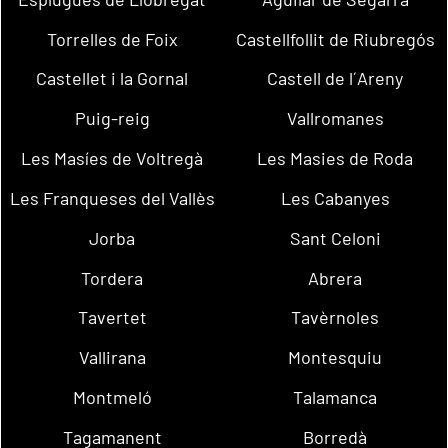
Torrelles de Foix
Castellfollit de Riubregós
Castellet i la Gornal
Castell de l´Areny
Puig-reig
Vallromanes
Les Masíes de Voltregà
Les Masies de Roda
Les Franqueses del Vallès
Les Cabanyes
Jorba
Sant Celoni
Tordera
Abrera
Tavertet
Tavèrnoles
Vallirana
Montesquiu
Montmeló
Talamanca
Tagamanent
Borredà