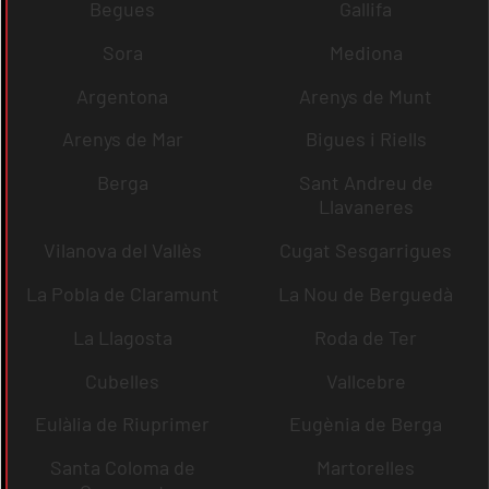
Begues
Gallifa
Sora
Mediona
Argentona
Arenys de Munt
Arenys de Mar
Bigues i Riells
Berga
Sant Andreu de
Llavaneres
Vilanova del Vallès
Cugat Sesgarrigues
La Pobla de Claramunt
La Nou de Berguedà
La Llagosta
Roda de Ter
Cubelles
Vallcebre
Eulàlia de Riuprimer
Eugènia de Berga
Santa Coloma de
Martorelles