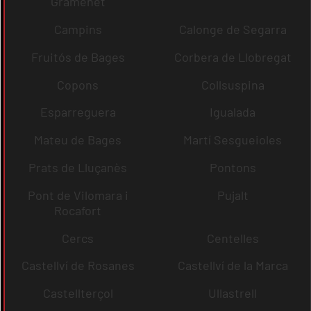
Gramenet
Campins
Calonge de Segarra
Fruitós de Bages
Corbera de Llobregat
Copons
Collsuspina
Esparreguera
Igualada
Mateu de Bages
Martí Sesgueioles
Prats de Lluçanès
Pontons
Pont de Vilomara i
Pujalt
Rocafort
Cercs
Centelles
Castellví de Rosanes
Castellví de la Marca
Castellterçol
Ullastrell