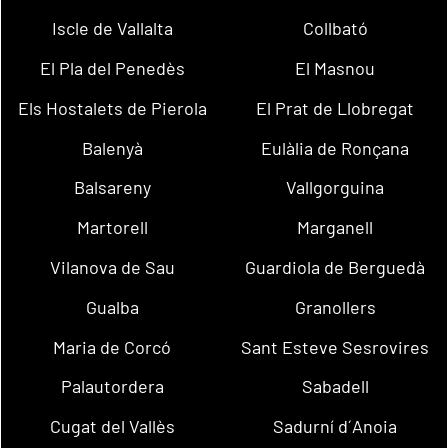
Iscle de Vallalta
Collbató
El Pla del Penedès
El Masnou
Els Hostalets de Pierola
El Prat de Llobregat
Balenyà
Eulàlia de Ronçana
Balsareny
Vallgorguina
Martorell
Marganell
Vilanova de Sau
Guardiola de Berguedà
Gualba
Granollers
Maria de Corcó
Sant Esteve Sesrovires
Palautordera
Sabadell
Cugat del Vallès
Sadurní d´Anoia