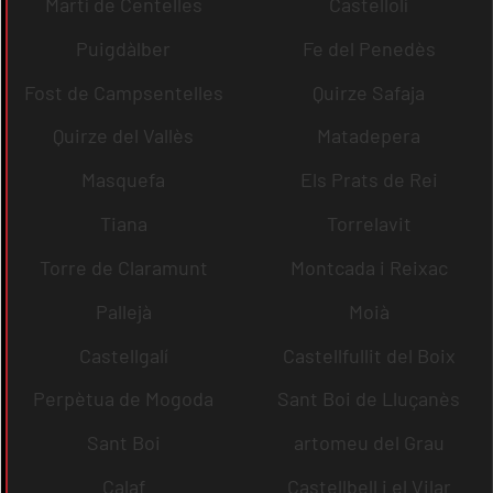
Martí de Centelles
Castellolí
Puigdàlber
Fe del Penedès
Fost de Campsentelles
Quirze Safaja
Quirze del Vallès
Matadepera
Masquefa
Els Prats de Rei
Tiana
Torrelavit
Torre de Claramunt
Montcada i Reixac
Pallejà
Moià
Castellgalí
Castellfullit del Boix
Perpètua de Mogoda
Sant Boi de Lluçanès
Sant Boi
artomeu del Grau
Calaf
Castellbell i el Vilar