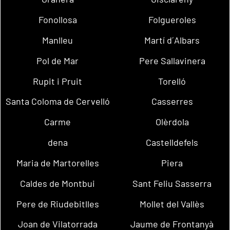
Fonollosa
Folgueroles
Manlleu
Martí d´Albars
Pol de Mar
Pere Sallavinera
Rupit i Pruit
Torelló
Santa Coloma de Cervelló
Casserres
Carme
Olèrdola
dena
Castelldefels
Maria de Martorelles
Piera
Caldes de Montbui
Sant Feliu Sasserra
Pere de Riudebitlles
Mollet del Vallès
Joan de Vilatorrada
Jaume de Frontanyà