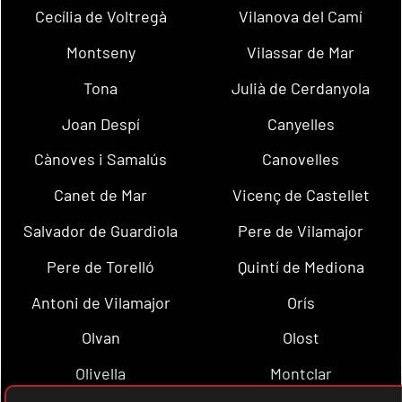
Cecília de Voltregà
Vilanova del Camí
Montseny
Vilassar de Mar
Tona
Julià de Cerdanyola
Joan Despí
Canyelles
Cànoves i Samalús
Canovelles
Canet de Mar
Vicenç de Castellet
Salvador de Guardiola
Pere de Vilamajor
Pere de Torelló
Quintí de Mediona
Antoni de Vilamajor
Orís
Olvan
Olost
Olivella
Montclar