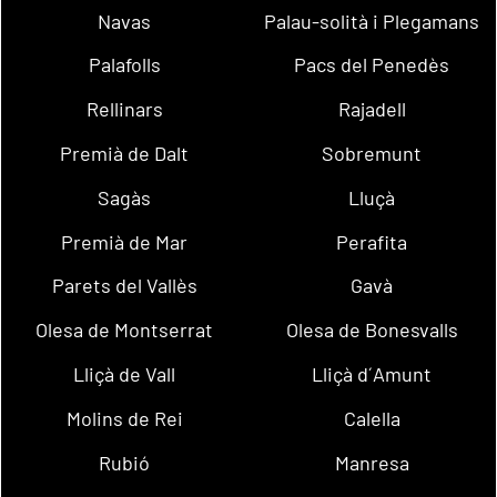
Navas
Palau-solità i Plegamans
Palafolls
Pacs del Penedès
Rellinars
Rajadell
Premià de Dalt
Sobremunt
Sagàs
Lluçà
Premià de Mar
Perafita
Parets del Vallès
Gavà
Olesa de Montserrat
Olesa de Bonesvalls
Lliçà de Vall
Lliçà d´Amunt
Molins de Rei
Calella
Rubió
Manresa