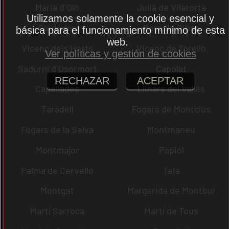
Maria d´Oló
Julià de Vilatorta
Utilizamos solamente la cookie esencial y
Cardedeu
Pere de Ribes
básica para el funcionamiento mínimo de esta
web.
Vicenç dels Horts
Vicenç de Torelló
Ver políticas y gestión de cookies
Sadurní d´Osormort
Capolat
RECHAZAR
ACEPTAR
Capellades
Llinars del Vallès
Taradell
Fogars de Montclús
Fogars de la Selva
Montmaneu
Montmajor
Papiol
Palma de Cervelló
Teià
Montgat
Margarida de Montbui
Martí Sarroca
Martí de Tous