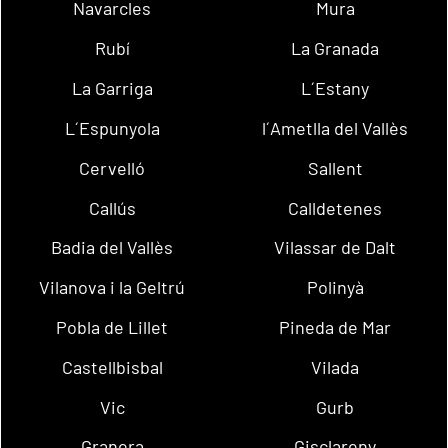
Navarcles
Mura
Rubí
La Granada
La Garriga
L´Estany
L´Espunyola
l´Ametlla del Vallès
Cervelló
Sallent
Callús
Calldetenes
Badia del Vallès
Vilassar de Dalt
Vilanova i la Geltrú
Polinyà
Pobla de Lillet
Pineda de Mar
Castellbisbal
Vilada
Vic
Gurb
Granera
Gisclareny