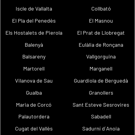
Iscle de Vallalta
Collbató
El Pla del Penedès
El Masnou
Els Hostalets de Pierola
El Prat de Llobregat
Balenyà
Eulàlia de Ronçana
Balsareny
Vallgorguina
Martorell
Marganell
Vilanova de Sau
Guardiola de Berguedà
Gualba
Granollers
Maria de Corcó
Sant Esteve Sesrovires
Palautordera
Sabadell
Cugat del Vallès
Sadurní d´Anoia