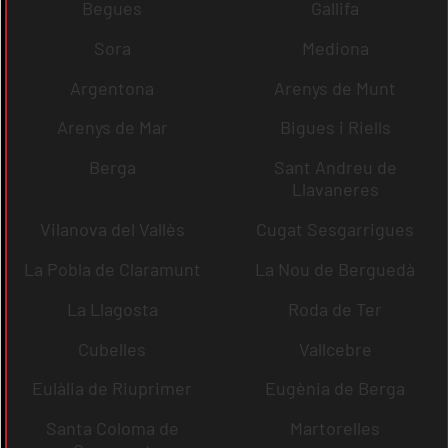
Begues
Gallifa
Sora
Mediona
Argentona
Arenys de Munt
Arenys de Mar
Bigues i Riells
Berga
Sant Andreu de
Llavaneres
Vilanova del Vallès
Cugat Sesgarrigues
La Pobla de Claramunt
La Nou de Berguedà
La Llagosta
Roda de Ter
Cubelles
Vallcebre
Eulàlia de Riuprimer
Eugènia de Berga
Santa Coloma de
Martorelles