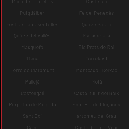
Martí de Centelles
Castellolí
Puigdàlber
Fe del Penedès
Fost de Campsentelles
Quirze Safaja
Quirze del Vallès
Matadepera
Masquefa
Els Prats de Rei
Tiana
Torrelavit
Torre de Claramunt
Montcada i Reixac
Pallejà
Moià
Castellgalí
Castellfullit del Boix
Perpètua de Mogoda
Sant Boi de Lluçanès
Sant Boi
artomeu del Grau
Calaf
Castellbell i el Vilar