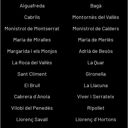
Aiguafreda
Bagà
Cabrils
Montornès del Vallès
Monistrol de Montserrat
Monistrol de Calders
Maria de Miralles
Maria de Merlès
Margarida i els Monjos
Adrià de Besòs
La Roca del Vallès
La Quar
Sant Climent
Gironella
El Brull
La Llacuna
Cabrera d´Anoia
Viver i Serrateix
Vilobí del Penedès
Ripollet
Llorenç Savall
Llorenç d´Hortons