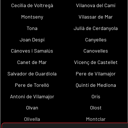
Cecília de Voltregà
Vilanova del Camí
Montseny
Vilassar de Mar
Tona
Julià de Cerdanyola
Joan Despí
Canyelles
Cànoves i Samalús
Canovelles
Canet de Mar
Vicenç de Castellet
Salvador de Guardiola
Pere de Vilamajor
Pere de Torelló
Quintí de Mediona
Antoni de Vilamajor
Orís
Olvan
Olost
Olivella
Montclar