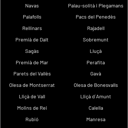
Navas
Palau-solità i Plegamans
Palafolls
Pacs del Penedès
Rellinars
Rajadell
Premià de Dalt
Sobremunt
Sagàs
Lluçà
Premià de Mar
Perafita
Parets del Vallès
Gavà
Olesa de Montserrat
Olesa de Bonesvalls
Lliçà de Vall
Lliçà d´Amunt
Molins de Rei
Calella
Rubió
Manresa