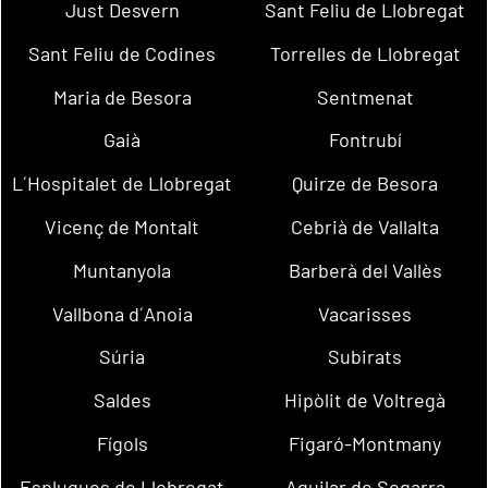
Just Desvern
Sant Feliu de Llobregat
Sant Feliu de Codines
Torrelles de Llobregat
Maria de Besora
Sentmenat
Gaià
Fontrubí
L´Hospitalet de Llobregat
Quirze de Besora
Vicenç de Montalt
Cebrià de Vallalta
Muntanyola
Barberà del Vallès
Vallbona d´Anoia
Vacarisses
Súria
Subirats
Saldes
Hipòlit de Voltregà
Fígols
Figaró-Montmany
Esplugues de Llobregat
Aguilar de Segarra