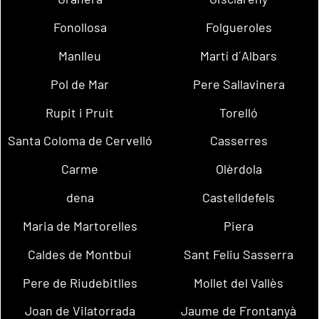
Fonollosa
Folgueroles
Manlleu
Martí d´Albars
Pol de Mar
Pere Sallavinera
Rupit i Pruit
Torelló
Santa Coloma de Cervelló
Casserres
Carme
Olèrdola
dena
Castelldefels
Maria de Martorelles
Piera
Caldes de Montbui
Sant Feliu Sasserra
Pere de Riudebitlles
Mollet del Vallès
Joan de Vilatorrada
Jaume de Frontanyà