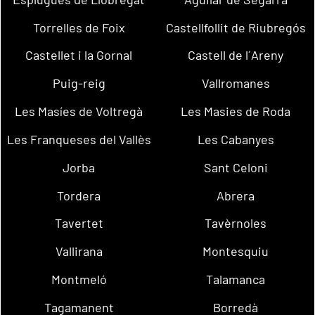
Torrelles de Foix
Castellfollit de Riubregós
Castellet i la Gornal
Castell de l´Areny
Puig-reig
Vallromanes
Les Masíes de Voltregà
Les Masies de Roda
Les Franqueses del Vallès
Les Cabanyes
Jorba
Sant Celoni
Tordera
Abrera
Tavertet
Tavèrnoles
Vallirana
Montesquiu
Montmeló
Talamanca
Tagamanent
Borredà