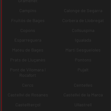
Gramenet
Campins
Calonge de Segarra
Fruitós de Bages
Corbera de Llobregat
Copons
Collsuspina
Esparreguera
Igualada
Mateu de Bages
Martí Sesgueioles
Prats de Lluçanès
Pontons
Pont de Vilomara i
Pujalt
Rocafort
Cercs
Centelles
Castellví de Rosanes
Castellví de la Marca
Castellterçol
Ullastrell