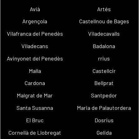
Avià
Artés
Argençola
Castellnou de Bages
Vilafranca del Penedès
Viladecavalls
Viladecans
Badalona
Avinyonet del Penedès
rrius
Malla
Castellcir
Cardona
Bellprat
Malgrat de Mar
Santpedor
Santa Susanna
Maria de Palautordera
El Bruc
Dosrius
Cornellà de Llobregat
Gelida