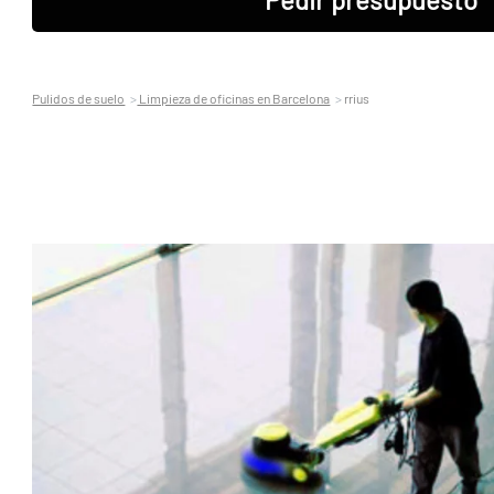
Pulidos de suelo
Limpieza de oficinas en Barcelona
rrius