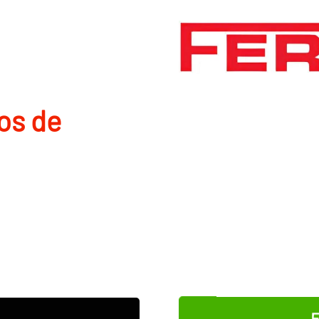
os de
E