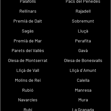
Palafolls
Pacs del Penedès
Rellinars
Rajadell
Premià de Dalt
Sobremunt
Sagàs
Lluçà
Premià de Mar
Perafita
Parets del Vallès
Gavà
Olesa de Montserrat
Olesa de Bonesvalls
Lliçà de Vall
Lliçà d´Amunt
Molins de Rei
Calella
Rubió
Manresa
Navarcles
Mura
Rubí
La Granada