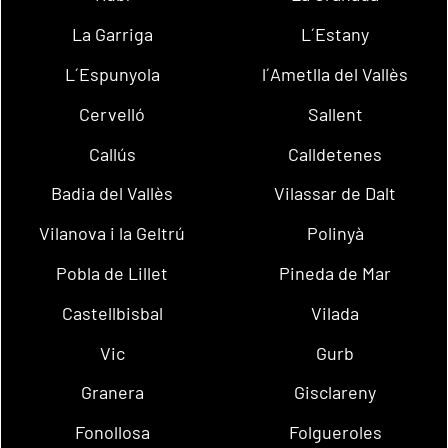
La Garriga
L´Estany
L´Espunyola
l´Ametlla del Vallès
Cervelló
Sallent
Callús
Calldetenes
Badia del Vallès
Vilassar de Dalt
Vilanova i la Geltrú
Polinyà
Pobla de Lillet
Pineda de Mar
Castellbisbal
Vilada
Vic
Gurb
Granera
Gisclareny
Fonollosa
Folgueroles