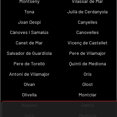
Montseny
Vilassar de Mar
Tona
Julià de Cerdanyola
Joan Despí
Canyelles
Cànoves i Samalús
Canovelles
Canet de Mar
Vicenç de Castellet
Salvador de Guardiola
Pere de Vilamajor
Pere de Torelló
Quintí de Mediona
Antoni de Vilamajor
Orís
Olvan
Olost
Olivella
Montclar
Begues
Gallifa
Sora
Mediona