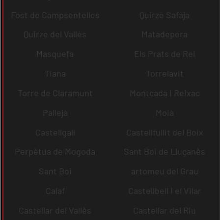
Fost de Campsentelles
Quirze Safaja
Quirze del Vallès
Matadepera
Masquefa
Els Prats de Rei
Tiana
Torrelavit
Torre de Claramunt
Montcada i Reixac
Pallejà
Moià
Castellgalí
Castellfullit del Boix
Perpètua de Mogoda
Sant Boi de Lluçanès
Sant Boi
artomeu del Grau
Calaf
Castellbell i el Vilar
Castellar del Vallès
Castellar del Riu