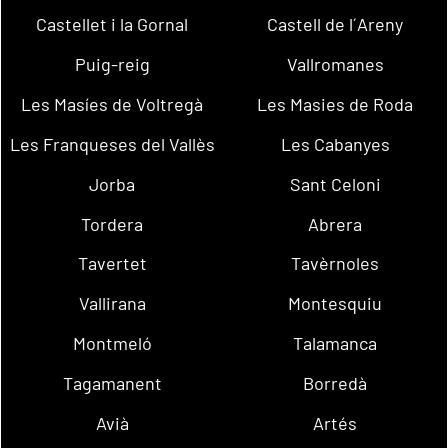
Castellet i la Gornal
Castell de l´Areny
Puig-reig
Vallromanes
Les Masíes de Voltregà
Les Masies de Roda
Les Franqueses del Vallès
Les Cabanyes
Jorba
Sant Celoni
Tordera
Abrera
Tavertet
Tavèrnoles
Vallirana
Montesquiu
Montmeló
Talamanca
Tagamanent
Borredà
Avià
Artés