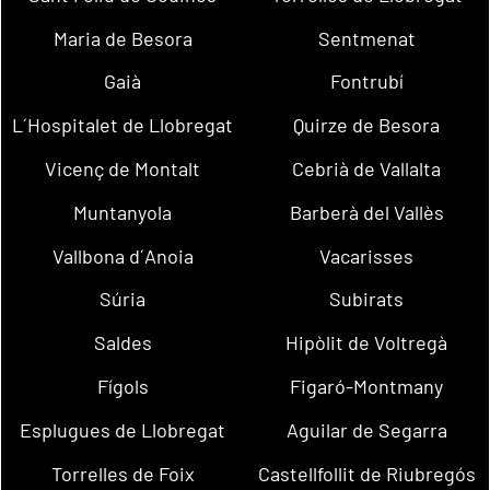
Maria de Besora
Sentmenat
Gaià
Fontrubí
L´Hospitalet de Llobregat
Quirze de Besora
Vicenç de Montalt
Cebrià de Vallalta
Muntanyola
Barberà del Vallès
Vallbona d´Anoia
Vacarisses
Súria
Subirats
Saldes
Hipòlit de Voltregà
Fígols
Figaró-Montmany
Esplugues de Llobregat
Aguilar de Segarra
Torrelles de Foix
Castellfollit de Riubregós