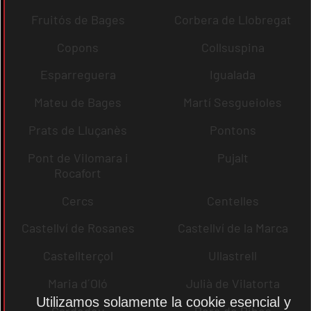
Fruitós de Bages
Corbera de Llobregat
Copons
Collsuspina
Esparreguera
Igualada
Mateu de Bages
Martí Sesgueioles
Prats de Lluçanès
Pontons
Pont de Vilomara i
Pujalt
Rocafort
Cercs
Centelles
Castellví de Rosanes
Castellví de la Marca
Castellterçol
Ullastrell
Maria d´Oló
Julià de Vilatorta
Utilizamos solamente la cookie esencial y
Cardedeu
Pere de Ribes