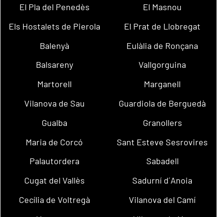
El Pla del Penedès
El Masnou
Els Hostalets de Pierola
El Prat de Llobregat
Balenyà
Eulàlia de Ronçana
Balsareny
Vallgorguina
Martorell
Marganell
Vilanova de Sau
Guardiola de Berguedà
Gualba
Granollers
Maria de Corcó
Sant Esteve Sesrovires
Palautordera
Sabadell
Cugat del Vallès
Sadurní d´Anoia
Cecília de Voltregà
Vilanova del Camí