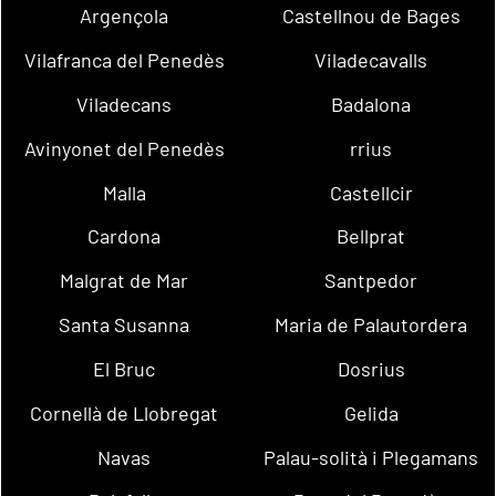
Argençola
Castellnou de Bages
Vilafranca del Penedès
Viladecavalls
Viladecans
Badalona
Avinyonet del Penedès
rrius
Malla
Castellcir
Cardona
Bellprat
Malgrat de Mar
Santpedor
Santa Susanna
Maria de Palautordera
El Bruc
Dosrius
Cornellà de Llobregat
Gelida
Navas
Palau-solità i Plegamans