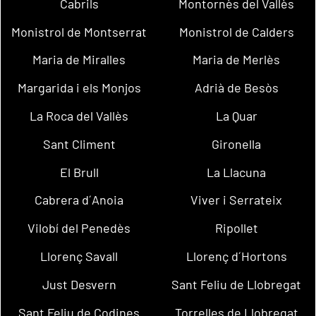
Cabrils
Montornès del Vallès
Monistrol de Montserrat
Monistrol de Calders
Maria de Miralles
Maria de Merlès
Margarida i els Monjos
Adrià de Besòs
La Roca del Vallès
La Quar
Sant Climent
Gironella
El Brull
La Llacuna
Cabrera d´Anoia
Viver i Serrateix
Vilobí del Penedès
Ripollet
Llorenç Savall
Llorenç d´Hortons
Just Desvern
Sant Feliu de Llobregat
Sant Feliu de Codines
Torrelles de Llobregat