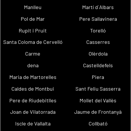
Manlleu
Martí d´Albars
Pol de Mar
Pere Sallavinera
Rupit i Pruit
Torelló
Santa Coloma de Cervelló
Casserres
Carme
Olèrdola
dena
Castelldefels
Maria de Martorelles
Piera
Caldes de Montbui
Sant Feliu Sasserra
Pere de Riudebitlles
Mollet del Vallès
Joan de Vilatorrada
Jaume de Frontanyà
Iscle de Vallalta
Collbató