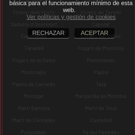
básica para el funcionamiento mínimo de esta
web.
Vicenç dels Horts
Vicenç de Torelló
Ver políticas y gestión de cookies
Sadurní d´Osormort
Capolat
RECHAZAR
ACEPTAR
Capellades
Llinars del Vallès
Taradell
Fogars de Montclús
Fogars de la Selva
Montmaneu
Montmajor
Papiol
Palma de Cervelló
Teià
Montgat
Margarida de Montbui
Martí Sarroca
Martí de Tous
Martí de Centelles
Castellolí
Puigdàlber
Fe del Penedès