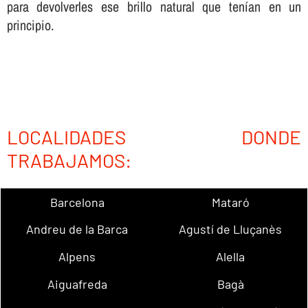
para devolverles ese brillo natural que tení­an en un
principio.
LOCALIDADES DONDE
TRABAJAMOS:
Barcelona
Mataró
Andreu de la Barca
Agustí de Lluçanès
Alpens
Alella
Aiguafreda
Bagà