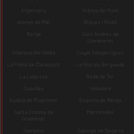
Argentona
Arenys de Munt
Arenys de Mar
Bigues i Riells
Berga
Sant Andreu de
Llavaneres
Vilanova del Vallès
Cugat Sesgarrigues
La Pobla de Claramunt
La Nou de Berguedà
La Llagosta
Roda de Ter
Cubelles
Vallcebre
Eulàlia de Riuprimer
Eugènia de Berga
Santa Coloma de
Martorelles
Gramenet
Campins
Calonge de Segarra