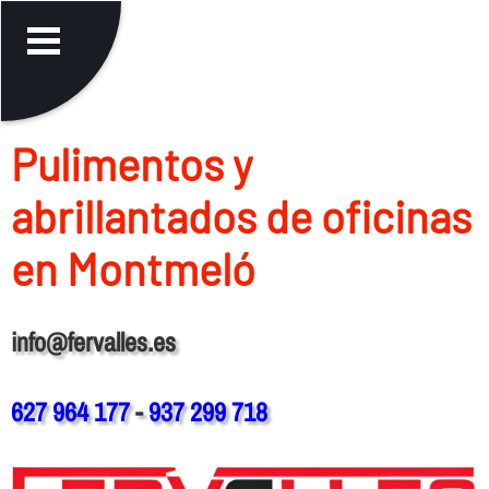
Pulimentos y
abrillantados de oficinas
en Montmeló
info@fervalles.es
627 964 177
-
937 299 718