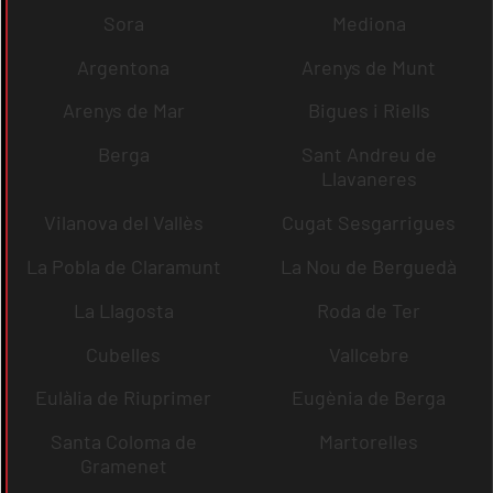
Sora
Mediona
Argentona
Arenys de Munt
Arenys de Mar
Bigues i Riells
Berga
Sant Andreu de
Llavaneres
Vilanova del Vallès
Cugat Sesgarrigues
La Pobla de Claramunt
La Nou de Berguedà
La Llagosta
Roda de Ter
Cubelles
Vallcebre
Eulàlia de Riuprimer
Eugènia de Berga
Santa Coloma de
Martorelles
Gramenet