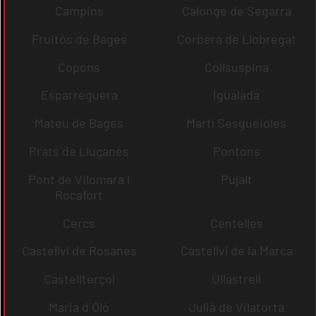
Campins
Calonge de Segarra
Fruitós de Bages
Corbera de Llobregat
Copons
Collsuspina
Esparreguera
Igualada
Mateu de Bages
Martí Sesgueioles
Prats de Lluçanès
Pontons
Pont de Vilomara i
Pujalt
Rocafort
Cercs
Centelles
Castellví de Rosanes
Castellví de la Marca
Castellterçol
Ullastrell
Maria d´Oló
Julià de Vilatorta