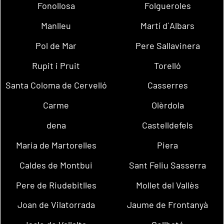
Fonollosa
Folgueroles
Manlleu
Martí d´Albars
Pol de Mar
Pere Sallavinera
Rupit i Pruit
Torelló
Santa Coloma de Cervelló
Casserres
Carme
Olèrdola
dena
Castelldefels
Maria de Martorelles
Piera
Caldes de Montbui
Sant Feliu Sasserra
Pere de Riudebitlles
Mollet del Vallès
Joan de Vilatorrada
Jaume de Frontanyà