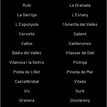
Rubí
La Granada
La Garriga
L´Estany
L´Espunyola
l´Ametlla del Vallès
Cervelló
Sallent
Callús
Calldetenes
Badia del Vallès
Vilassar de Dalt
Vilanova i la Geltrú
Polinyà
Pobla de Lillet
Pineda de Mar
Castellbisbal
Vilada
Vic
Gurb
Granera
Gisclareny