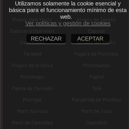
Utilizamos solamente la cookie esencial y
Cardedeu
Pere de Ribes
básica para el funcionamiento mínimo de esta
web.
Vicenç dels Horts
Vicenç de Torelló
Ver políticas y gestión de cookies
Sadurní d´Osormort
Capolat
RECHAZAR
ACEPTAR
Capellades
Llinars del Vallès
Taradell
Fogars de Montclús
Fogars de la Selva
Montmaneu
Montmajor
Papiol
Palma de Cervelló
Teià
Montgat
Margarida de Montbui
Martí Sarroca
Martí de Tous
Martí de Centelles
Castellolí