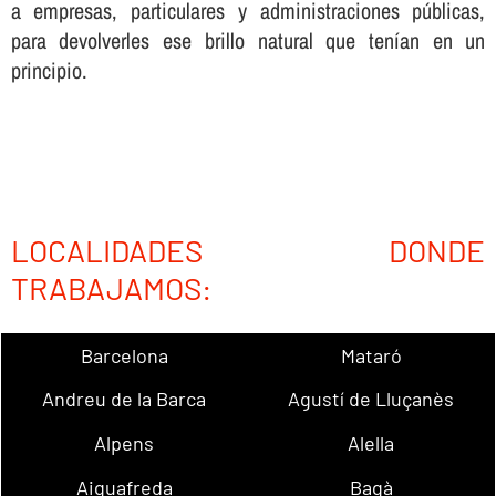
a empresas, particulares y administraciones públicas,
para devolverles ese brillo natural que tení­an en un
principio.
LOCALIDADES DONDE
TRABAJAMOS:
Barcelona
Mataró
Andreu de la Barca
Agustí de Lluçanès
Alpens
Alella
Aiguafreda
Bagà