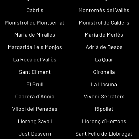
Cabrils
Montornès del Vallès
Monistrol de Montserrat
Monistrol de Calders
Maria de Miralles
Maria de Merlès
Margarida i els Monjos
Adrià de Besòs
La Roca del Vallès
La Quar
Sant Climent
Gironella
El Brull
La Llacuna
Cabrera d´Anoia
Viver i Serrateix
Vilobí del Penedès
Ripollet
Llorenç Savall
Llorenç d´Hortons
Just Desvern
Sant Feliu de Llobregat