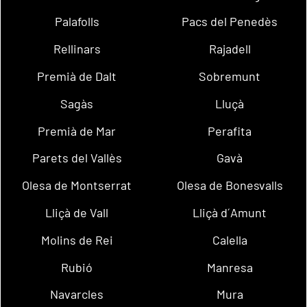
Palafolls
Pacs del Penedès
Rellinars
Rajadell
Premià de Dalt
Sobremunt
Sagàs
Lluçà
Premià de Mar
Perafita
Parets del Vallès
Gavà
Olesa de Montserrat
Olesa de Bonesvalls
Lliçà de Vall
Lliçà d´Amunt
Molins de Rei
Calella
Rubió
Manresa
Navarcles
Mura