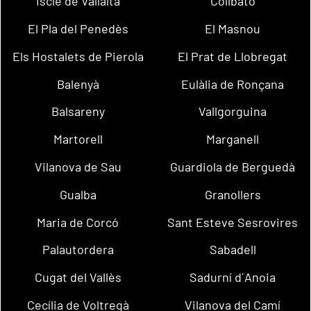
Iscle de Vallalta
Collbató
El Pla del Penedès
El Masnou
Els Hostalets de Pierola
El Prat de Llobregat
Balenyà
Eulàlia de Ronçana
Balsareny
Vallgorguina
Martorell
Marganell
Vilanova de Sau
Guardiola de Berguedà
Gualba
Granollers
Maria de Corcó
Sant Esteve Sesrovires
Palautordera
Sabadell
Cugat del Vallès
Sadurní d´Anoia
Cecília de Voltregà
Vilanova del Camí