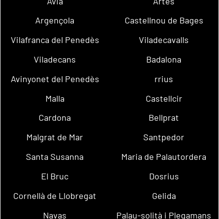
Avià
Artés
Argençola
Castellnou de Bages
Vilafranca del Penedès
Viladecavalls
Viladecans
Badalona
Avinyonet del Penedès
rrius
Malla
Castellcir
Cardona
Bellprat
Malgrat de Mar
Santpedor
Santa Susanna
Maria de Palautordera
El Bruc
Dosrius
Cornellà de Llobregat
Gelida
Navas
Palau-solità i Plegamans