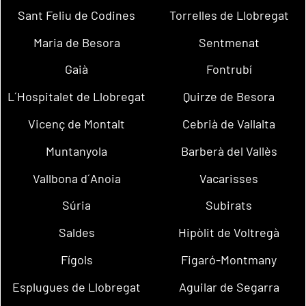
Sant Feliu de Codines
Torrelles de Llobregat
Maria de Besora
Sentmenat
Gaià
Fontrubí
L´Hospitalet de Llobregat
Quirze de Besora
Vicenç de Montalt
Cebrià de Vallalta
Muntanyola
Barberà del Vallès
Vallbona d´Anoia
Vacarisses
Súria
Subirats
Saldes
Hipòlit de Voltregà
Fígols
Figaró-Montmany
Esplugues de Llobregat
Aguilar de Segarra