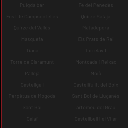
Puigdàlber
Fe del Penedès
Fost de Campsentelles
Quirze Safaja
Quirze del Vallès
Matadepera
Masquefa
Els Prats de Rei
Tiana
Torrelavit
Torre de Claramunt
Montcada i Reixac
Pallejà
Moià
Castellgalí
Castellfullit del Boix
Perpètua de Mogoda
Sant Boi de Lluçanès
Sant Boi
artomeu del Grau
Calaf
Castellbell i el Vilar