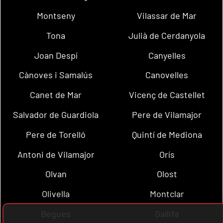
Montseny
Vilassar de Mar
Tona
Julià de Cerdanyola
Joan Despí
Canyelles
Cànoves i Samalús
Canovelles
Canet de Mar
Vicenç de Castellet
Salvador de Guardiola
Pere de Vilamajor
Pere de Torelló
Quintí de Mediona
Antoni de Vilamajor
Orís
Olvan
Olost
Olivella
Montclar
Begues
Gallifa