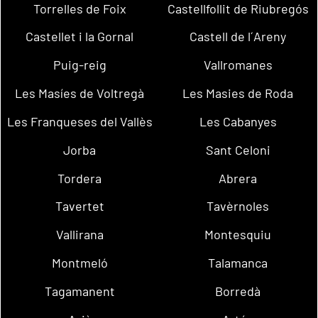
Torrelles de Foix
Castellfollit de Riubregós
Castellet i la Gornal
Castell de l´Areny
Puig-reig
Vallromanes
Les Masíes de Voltregà
Les Masies de Roda
Les Franqueses del Vallès
Les Cabanyes
Jorba
Sant Celoni
Tordera
Abrera
Tavertet
Tavèrnoles
Vallirana
Montesquiu
Montmeló
Talamanca
Tagamanent
Borredà