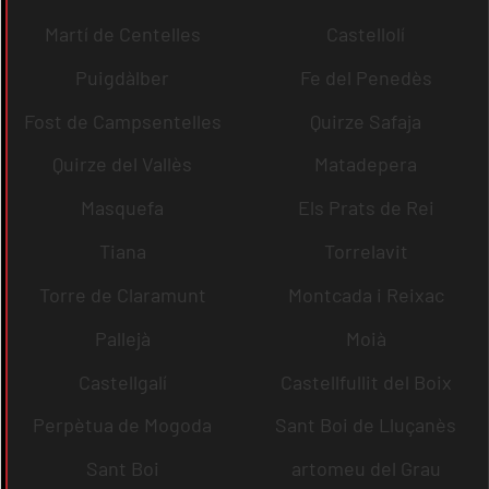
Martí de Centelles
Castellolí
Puigdàlber
Fe del Penedès
Fost de Campsentelles
Quirze Safaja
Quirze del Vallès
Matadepera
Masquefa
Els Prats de Rei
Tiana
Torrelavit
Torre de Claramunt
Montcada i Reixac
Pallejà
Moià
Castellgalí
Castellfullit del Boix
Perpètua de Mogoda
Sant Boi de Lluçanès
Sant Boi
artomeu del Grau