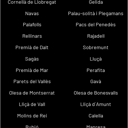
Cornellà de Llobregat
Gelida
Navas
Palau-solità i Plegamans
Palafolls
Pacs del Penedès
Rellinars
Rajadell
Premià de Dalt
Sobremunt
Sagàs
Lluçà
Premià de Mar
Perafita
Parets del Vallès
Gavà
Olesa de Montserrat
Olesa de Bonesvalls
Lliçà de Vall
Lliçà d´Amunt
Molins de Rei
Calella
Rubió
Manresa