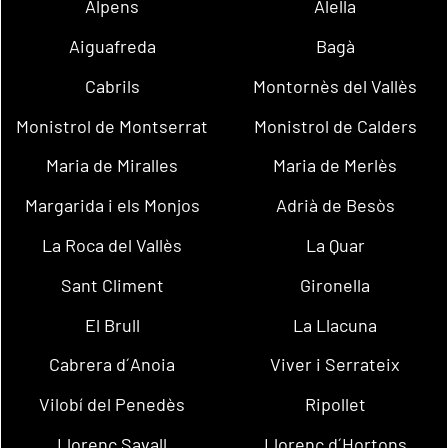
Alpens
Alella
Aiguafreda
Bagà
Cabrils
Montornès del Vallès
Monistrol de Montserrat
Monistrol de Calders
Maria de Miralles
Maria de Merlès
Margarida i els Monjos
Adrià de Besòs
La Roca del Vallès
La Quar
Sant Climent
Gironella
El Brull
La Llacuna
Cabrera d´Anoia
Viver i Serrateix
Vilobí del Penedès
Ripollet
Llorenç Savall
Llorenç d´Hortons