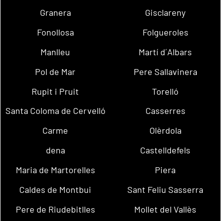
Granera
Gisclareny
Fonollosa
Folgueroles
Manlleu
Martí d´Albars
Pol de Mar
Pere Sallavinera
Rupit i Pruit
Torelló
Santa Coloma de Cervelló
Casserres
Carme
Olèrdola
dena
Castelldefels
Maria de Martorelles
Piera
Caldes de Montbui
Sant Feliu Sasserra
Pere de Riudebitlles
Mollet del Vallès