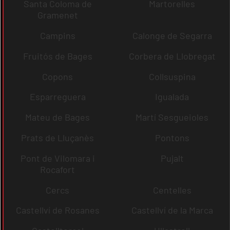
Santa Coloma de
Martorelles
Gramenet
Campins
Calonge de Segarra
Fruitós de Bages
Corbera de Llobregat
Copons
Collsuspina
Esparreguera
Igualada
Mateu de Bages
Martí Sesgueioles
Prats de Lluçanès
Pontons
Pont de Vilomara i
Pujalt
Rocafort
Cercs
Centelles
Castellví de Rosanes
Castellví de la Marca