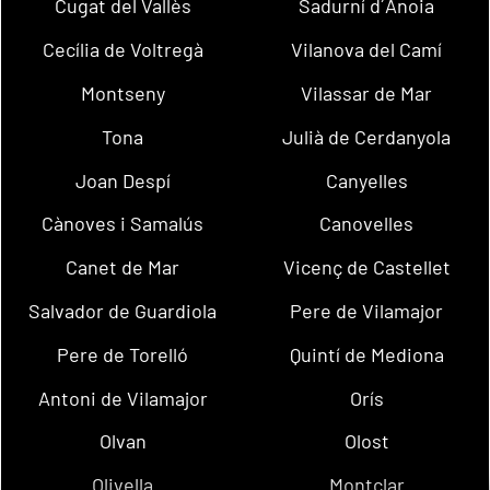
Cugat del Vallès
Sadurní d´Anoia
Cecília de Voltregà
Vilanova del Camí
Montseny
Vilassar de Mar
Tona
Julià de Cerdanyola
Joan Despí
Canyelles
Cànoves i Samalús
Canovelles
Canet de Mar
Vicenç de Castellet
Salvador de Guardiola
Pere de Vilamajor
Pere de Torelló
Quintí de Mediona
Antoni de Vilamajor
Orís
Olvan
Olost
Olivella
Montclar