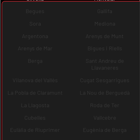
Begues
Gallifa
Sora
Mediona
Argentona
Arenys de Munt
Arenys de Mar
Bigues i Riells
Berga
Sant Andreu de
Llavaneres
Vilanova del Vallès
Cugat Sesgarrigues
La Pobla de Claramunt
La Nou de Berguedà
La Llagosta
Roda de Ter
Cubelles
Vallcebre
Eulàlia de Riuprimer
Eugènia de Berga