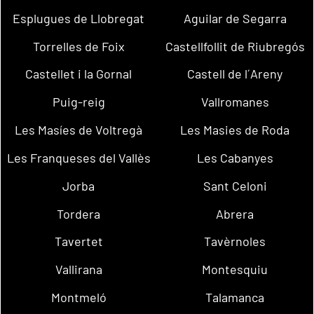
Esplugues de Llobregat
Aguilar de Segarra
Torrelles de Foix
Castellfollit de Riubregós
Castellet i la Gornal
Castell de l´Areny
Puig-reig
Vallromanes
Les Masíes de Voltregà
Les Masies de Roda
Les Franqueses del Vallès
Les Cabanyes
Jorba
Sant Celoni
Tordera
Abrera
Tavertet
Tavèrnoles
Vallirana
Montesquiu
Montmeló
Talamanca