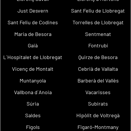
Just Desvern
Sant Feliu de Llobregat
Sant Feliu de Codines
Torrelles de Llobregat
Maria de Besora
Sentmenat
Gaià
Fontrubí
L´Hospitalet de Llobregat
Quirze de Besora
Vicenç de Montalt
Cebrià de Vallalta
Muntanyola
Barberà del Vallès
Vallbona d´Anoia
Vacarisses
Súria
Subirats
Saldes
Hipòlit de Voltregà
Fígols
Figaró-Montmany