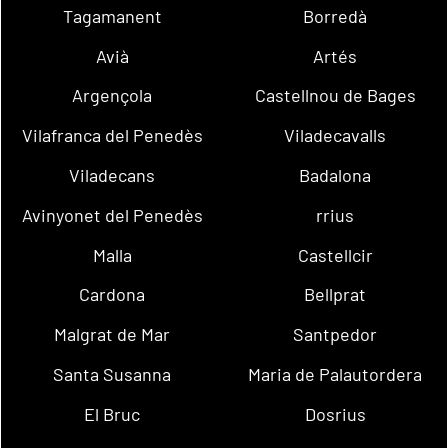
Tagamanent
Borredà
Avià
Artés
Argençola
Castellnou de Bages
Vilafranca del Penedès
Viladecavalls
Viladecans
Badalona
Avinyonet del Penedès
rrius
Malla
Castellcir
Cardona
Bellprat
Malgrat de Mar
Santpedor
Santa Susanna
Maria de Palautordera
El Bruc
Dosrius