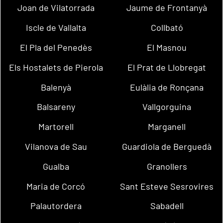
Joan de Vilatorrada
Jaume de Frontanyà
Iscle de Vallalta
Collbató
El Pla del Penedès
El Masnou
Els Hostalets de Pierola
El Prat de Llobregat
Balenyà
Eulàlia de Ronçana
Balsareny
Vallgorguina
Martorell
Marganell
Vilanova de Sau
Guardiola de Berguedà
Gualba
Granollers
Maria de Corcó
Sant Esteve Sesrovires
Palautordera
Sabadell