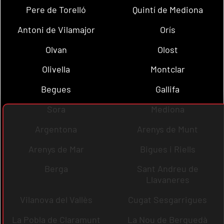
Pere de Torelló
Quintí de Mediona
Antoni de Vilamajor
Orís
Olvan
Olost
Olivella
Montclar
Begues
Gallifa
Sora
Mediona
Argentona
Arenys de Munt
Arenys de Mar
Bigues i Riells
Berga
Sant Andreu de
Llavaneres
Vilanova del Vallès
Cugat Sesgarrigues
La Pobla de Claramunt
La Nou de Berguedà