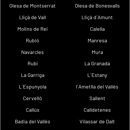
Olesa de Montserrat
Olesa de Bonesvalls
Lliçà de Vall
Lliçà d´Amunt
Molins de Rei
Calella
Rubió
Manresa
Navarcles
Mura
Rubí
La Granada
La Garriga
L´Estany
L´Espunyola
l´Ametlla del Vallès
Cervelló
Sallent
Callús
Calldetenes
Badia del Vallès
Vilassar de Dalt