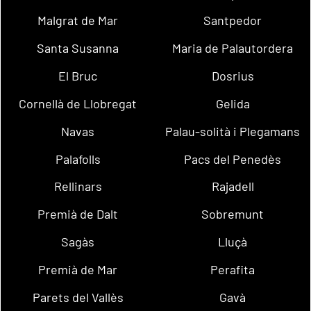
Malgrat de Mar
Santpedor
Santa Susanna
Maria de Palautordera
El Bruc
Dosrius
Cornellà de Llobregat
Gelida
Navas
Palau-solità i Plegamans
Palafolls
Pacs del Penedès
Rellinars
Rajadell
Premià de Dalt
Sobremunt
Sagàs
Lluçà
Premià de Mar
Perafita
Parets del Vallès
Gavà