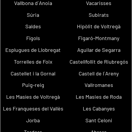
Vallbona d´Anoia
Vacarisses
Súria
Subirats
Saldes
Hipòlit de Voltregà
Fígols
Figaró-Montmany
Esplugues de Llobregat
Aguilar de Segarra
Torrelles de Foix
Castellfollit de Riubregós
Castellet i la Gornal
Castell de l´Areny
Puig-reig
Vallromanes
Les Masíes de Voltregà
Les Masies de Roda
Les Franqueses del Vallès
Les Cabanyes
Jorba
Sant Celoni
Tordera
Abrera