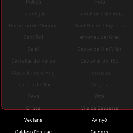
Pallejà
Moià
Castellgalí
Castellfullit del Boix
Perpètua de Mogoda
Sant Boi de Lluçanès
Sant Boi
artomeu del Grau
Calaf
Castellbell i el Vilar
Castellar del Vallès
Castellar del Riu
Castellar de n´Hug
Terrassa
Cabrera de Mar
Sitges
Seva
Orpí
Oristà
Vilalba Sasserra
Veciana
Avinyó
Caldes d´Estrac
Calders