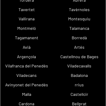
Tavertet
Tavèrnoles
Vallirana
Montesquiu
Montmeló
Talamanca
Tagamanent
Borredà
Avià
Artés
Argençola
Castellnou de Bages
Vilafranca del Penedès
Viladecavalls
Viladecans
Badalona
Avinyonet del Penedès
rrius
Malla
Castellcir
Cardona
Bellprat