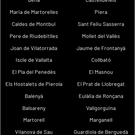
Maria de Martorelles
Piera
Caldes de Montbui
Sant Feliu Sasserra
Pere de Riudebitlles
Mollet del Vallès
Joan de Vilatorrada
Jaume de Frontanyà
Iscle de Vallalta
Collbató
El Pla del Penedès
El Masnou
Els Hostalets de Pierola
El Prat de Llobregat
Balenyà
Eulàlia de Ronçana
Balsareny
Vallgorguina
Martorell
Marganell
Vilanova de Sau
Guardiola de Berguedà