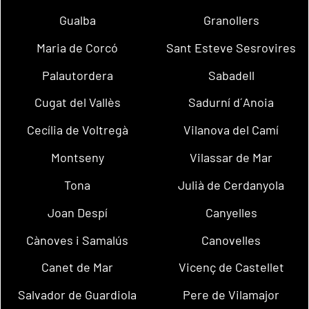
Gualba
Granollers
Maria de Corcó
Sant Esteve Sesrovires
Palautordera
Sabadell
Cugat del Vallès
Sadurní d´Anoia
Cecília de Voltregà
Vilanova del Camí
Montseny
Vilassar de Mar
Tona
Julià de Cerdanyola
Joan Despí
Canyelles
Cànoves i Samalús
Canovelles
Canet de Mar
Vicenç de Castellet
Salvador de Guardiola
Pere de Vilamajor