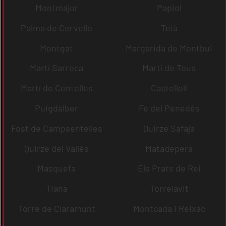
Montmajor
Papiol
Palma de Cervelló
Teià
Montgat
Margarida de Montbui
Martí Sarroca
Martí de Tous
Martí de Centelles
Castellolí
Puigdàlber
Fe del Penedès
Fost de Campsentelles
Quirze Safaja
Quirze del Vallès
Matadepera
Masquefa
Els Prats de Rei
Tiana
Torrelavit
Torre de Claramunt
Montcada i Reixac