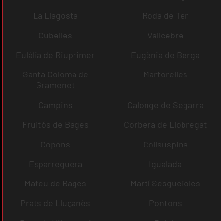
La Llagosta
Roda de Ter
Cubelles
Vallcebre
Eulàlia de Riuprimer
Eugènia de Berga
Santa Coloma de
Martorelles
Gramenet
Campins
Calonge de Segarra
Fruitós de Bages
Corbera de Llobregat
Copons
Collsuspina
Esparreguera
Igualada
Mateu de Bages
Martí Sesgueioles
Prats de Lluçanès
Pontons