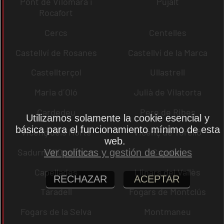
Pont de Vilomara i
Pujalt
Rocafort
Cercs
Centelles
Castellví de Rosanes
Castellví de la Marca
Castellterçol
Ullastrell
Maria d´Oló
Julià de Vilatorta
Cardedeu
Pere de Ribes
Utilizamos solamente la cookie esencial y
básica para el funcionamiento mínimo de esta
Vicenç dels Horts
Vicenç de Torelló
web.
Sadurní d´Osormort
Capolat
Ver políticas y gestión de cookies
Capellades
Llinars del Vallès
RECHAZAR
ACEPTAR
Taradell
Fogars de Montclús
Fogars de la Selva
Montmaneu