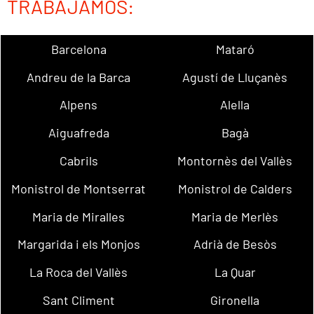
TRABAJAMOS:
Barcelona
Mataró
Andreu de la Barca
Agustí de Lluçanès
Alpens
Alella
Aiguafreda
Bagà
Cabrils
Montornès del Vallès
Monistrol de Montserrat
Monistrol de Calders
Maria de Miralles
Maria de Merlès
Margarida i els Monjos
Adrià de Besòs
La Roca del Vallès
La Quar
Sant Climent
Gironella