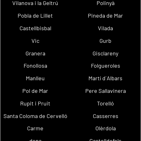
Vilanova i la Geltrú
Polinyà
Pobla de Lillet
Pineda de Mar
Castellbisbal
Vilada
Vic
Gurb
Granera
Gisclareny
Fonollosa
Folgueroles
Manlleu
Martí d´Albars
Pol de Mar
Pere Sallavinera
Rupit i Pruit
Torelló
Santa Coloma de Cervelló
Casserres
Carme
Olèrdola
dena
Castelldefels