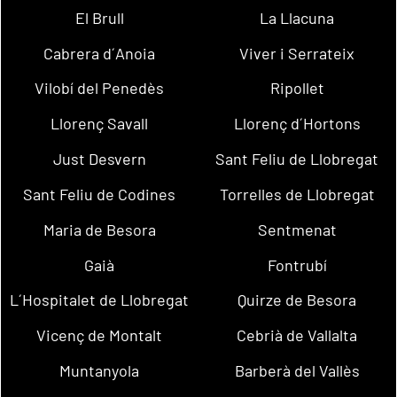
El Brull
La Llacuna
Cabrera d´Anoia
Viver i Serrateix
Vilobí del Penedès
Ripollet
Llorenç Savall
Llorenç d´Hortons
Just Desvern
Sant Feliu de Llobregat
Sant Feliu de Codines
Torrelles de Llobregat
Maria de Besora
Sentmenat
Gaià
Fontrubí
L´Hospitalet de Llobregat
Quirze de Besora
Vicenç de Montalt
Cebrià de Vallalta
Muntanyola
Barberà del Vallès