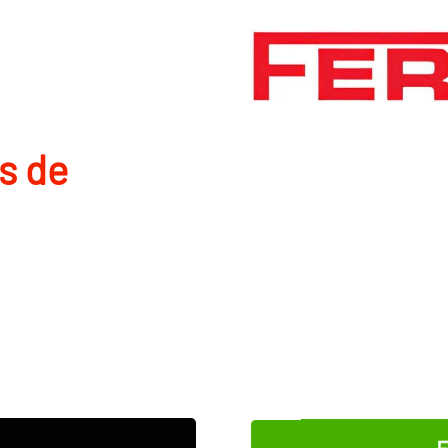
s de
E