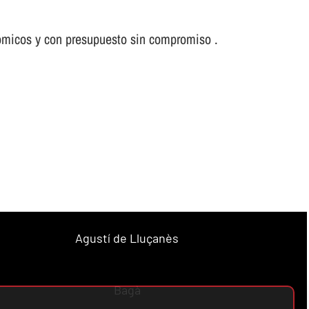
nómicos y con presupuesto sin compromiso .
Agustí de Lluçanès
Bagà