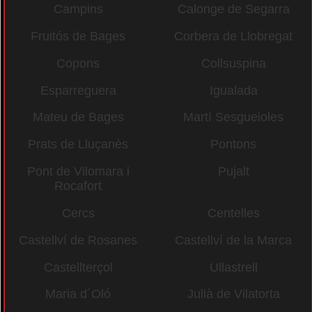
Campins
Calonge de Segarra
Fruitós de Bages
Corbera de Llobregat
Copons
Collsuspina
Esparreguera
Igualada
Mateu de Bages
Martí Sesgueioles
Prats de Lluçanès
Pontons
Pont de Vilomara i
Pujalt
Rocafort
Cercs
Centelles
Castellví de Rosanes
Castellví de la Marca
Castellterçol
Ullastrell
Maria d´Oló
Julià de Vilatorta