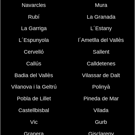
Navarcles
Mura
Rubí
La Granada
La Garriga
L´Estany
L´Espunyola
l´Ametlla del Vallès
Cervelló
Sallent
Callús
Calldetenes
Badia del Vallès
Vilassar de Dalt
Vilanova i la Geltrú
Polinyà
Pobla de Lillet
Pineda de Mar
Castellbisbal
Vilada
Vic
Gurb
Granera
Gisclareny