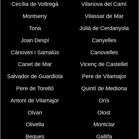
Cecília de Voltregà
Vilanova del Camí
Montseny
Vilassar de Mar
Tona
Julià de Cerdanyola
Joan Despí
Canyelles
Cànoves i Samalús
Canovelles
Canet de Mar
Vicenç de Castellet
Salvador de Guardiola
Pere de Vilamajor
Pere de Torelló
Quintí de Mediona
Antoni de Vilamajor
Orís
Olvan
Olost
Olivella
Montclar
Begues
Gallifa