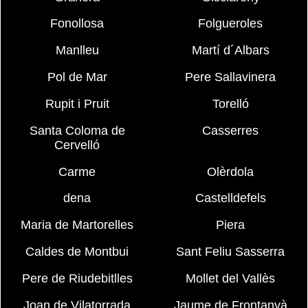
Fonollosa
Folgueroles
Manlleu
Martí d´Albars
Pol de Mar
Pere Sallavinera
Rupit i Pruit
Torelló
Santa Coloma de
Casserres
Cervelló
Carme
Olèrdola
dena
Castelldefels
Maria de Martorelles
Piera
Caldes de Montbui
Sant Feliu Sasserra
Pere de Riudebitlles
Mollet del Vallès
Joan de Vilatorrada
Jaume de Frontanyà