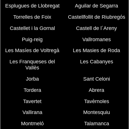
Esplugues de Llobregat
Aguilar de Segarra
Torrelles de Foix
Castellfollit de Riubregós
Castellet i la Gornal
Castell de l´Areny
Puig-reig
Vallromanes
Les Masíes de Voltregà
Les Masies de Roda
Les Franqueses del
Les Cabanyes
Vallès
Jorba
Sant Celoni
Tordera
Abrera
Tavertet
Tavèrnoles
Vallirana
Montesquiu
Montmeló
Talamanca