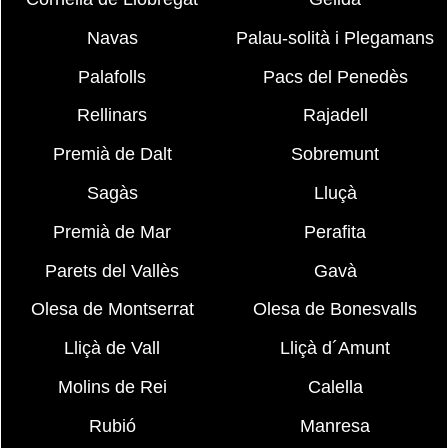
Navas
Palau-solità i Plegamans
Palafolls
Pacs del Penedès
Rellinars
Rajadell
Premià de Dalt
Sobremunt
Sagàs
Lluçà
Premià de Mar
Perafita
Parets del Vallès
Gavà
Olesa de Montserrat
Olesa de Bonesvalls
Lliçà de Vall
Lliçà d´Amunt
Molins de Rei
Calella
Rubió
Manresa