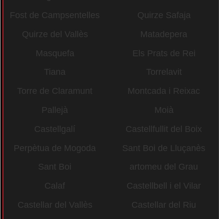
Fost de Campsentelles
Quirze Safaja
Quirze del Vallès
Matadepera
Masquefa
Els Prats de Rei
Tiana
Torrelavit
Torre de Claramunt
Montcada i Reixac
Pallejà
Moià
Castellgalí
Castellfullit del Boix
Perpètua de Mogoda
Sant Boi de Lluçanès
Sant Boi
artomeu del Grau
Calaf
Castellbell i el Vilar
Castellar del Vallès
Castellar del Riu