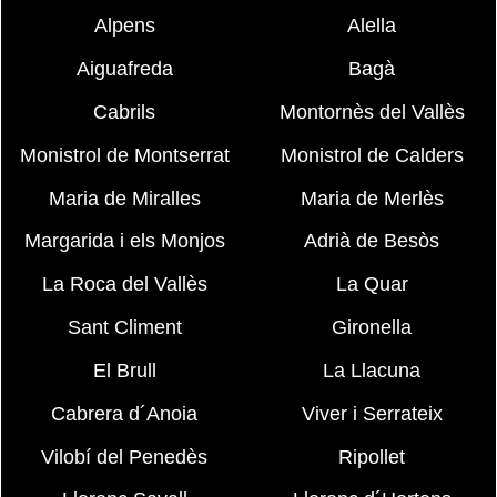
Alpens
Alella
Aiguafreda
Bagà
Cabrils
Montornès del Vallès
Monistrol de Montserrat
Monistrol de Calders
Maria de Miralles
Maria de Merlès
Margarida i els Monjos
Adrià de Besòs
La Roca del Vallès
La Quar
Sant Climent
Gironella
El Brull
La Llacuna
Cabrera d´Anoia
Viver i Serrateix
Vilobí del Penedès
Ripollet