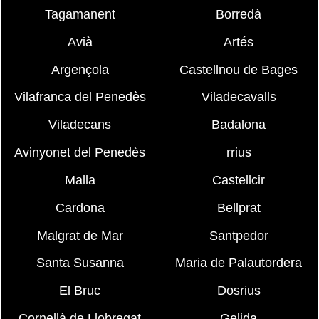
Tagamanent
Borredà
Avià
Artés
Argençola
Castellnou de Bages
Vilafranca del Penedès
Viladecavalls
Viladecans
Badalona
Avinyonet del Penedès
rrius
Malla
Castellcir
Cardona
Bellprat
Malgrat de Mar
Santpedor
Santa Susanna
Maria de Palautordera
El Bruc
Dosrius
Cornellà de Llobregat
Gelida