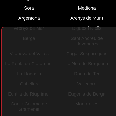
Sora
Mediona
Argentona
Arenys de Munt
Arenys de Mar
Bigues i Riells
Berga
Sant Andreu de
Llavaneres
Vilanova del Vallès
Cugat Sesgarrigues
La Pobla de Claramunt
La Nou de Berguedà
La Llagosta
Roda de Ter
Cubelles
Vallcebre
Eulàlia de Riuprimer
Eugènia de Berga
Santa Coloma de
Martorelles
Gramenet