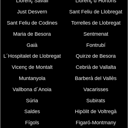
Llorenç Savall
Llorenç d´Hortons
Just Desvern
Sant Feliu de Llobregat
Sant Feliu de Codines
Torrelles de Llobregat
Maria de Besora
Sentmenat
Gaià
Fontrubí
L´Hospitalet de Llobregat
Quirze de Besora
Vicenç de Montalt
Cebrià de Vallalta
Muntanyola
Barberà del Vallès
Vallbona d´Anoia
Vacarisses
Súria
Subirats
Saldes
Hipòlit de Voltregà
Fígols
Figaró-Montmany