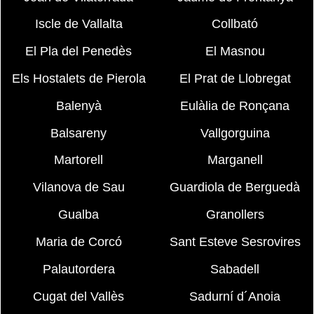
Iscle de Vallalta
Collbató
El Pla del Penedès
El Masnou
Els Hostalets de Pierola
El Prat de Llobregat
Balenyà
Eulàlia de Ronçana
Balsareny
Vallgorguina
Martorell
Marganell
Vilanova de Sau
Guardiola de Berguedà
Gualba
Granollers
Maria de Corcó
Sant Esteve Sesrovires
Palautordera
Sabadell
Cugat del Vallès
Sadurní d´Anoia