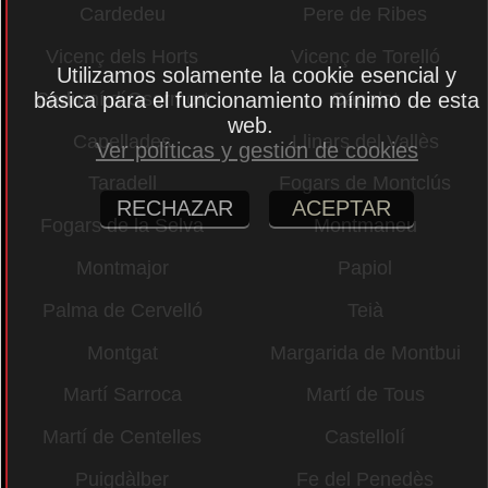
Cardedeu
Pere de Ribes
Vicenç dels Horts
Vicenç de Torelló
Utilizamos solamente la cookie esencial y
básica para el funcionamiento mínimo de esta
Sadurní d´Osormort
Capolat
web.
Capellades
Llinars del Vallès
Ver políticas y gestión de cookies
Taradell
Fogars de Montclús
RECHAZAR
ACEPTAR
Fogars de la Selva
Montmaneu
Montmajor
Papiol
Palma de Cervelló
Teià
Montgat
Margarida de Montbui
Martí Sarroca
Martí de Tous
Martí de Centelles
Castellolí
Puigdàlber
Fe del Penedès