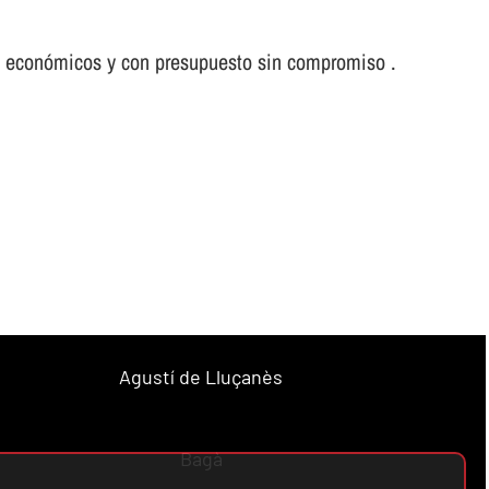
s económicos y con presupuesto sin compromiso .
Agustí de Lluçanès
Bagà