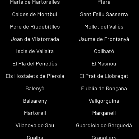
Maria de Martorelles
Piera
Caldes de Montbui
Sant Feliu Sasserra
Pere de Riudebitlles
Mollet del Vallès
Joan de Vilatorrada
Jaume de Frontanyà
Iscle de Vallalta
Collbató
El Pla del Penedès
El Masnou
Els Hostalets de Pierola
El Prat de Llobregat
Balenyà
Eulàlia de Ronçana
Balsareny
Vallgorguina
Martorell
Marganell
Vilanova de Sau
Guardiola de Berguedà
Gualba
Granollers