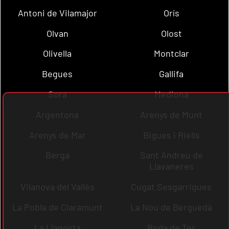
Antoni de Vilamajor
Orís
Olvan
Olost
Olivella
Montclar
Begues
Gallifa
Sora
Mediona
Argentona
Arenys de Munt
Arenys de Mar
Bigues i Riells
Berga
Sant Andreu de
Llavaneres
Vilanova del Vallès
Cugat Sesgarrigues
La Pobla de Claramunt
La Nou de Berguedà
La Llagosta
Roda de Ter