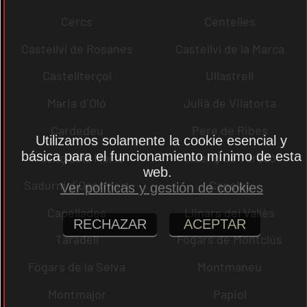
Cercs
Centelles
Castellví de Rosanes
Castellví de la Marca
Castellterçol
Ullastrell
Maria d´Oló
Julià de Vilatorta
Cardedeu
Pere de Ribes
Utilizamos solamente la cookie esencial y
básica para el funcionamiento mínimo de esta
Vicenç dels Horts
Vicenç de Torelló
web.
Sadurní d´Osormort
Capolat
Ver políticas y gestión de cookies
Capellades
Llinars del Vallès
RECHAZAR
ACEPTAR
Taradell
Fogars de Montclús
Fogars de la Selva
Montmaneu
Montmajor
Papiol