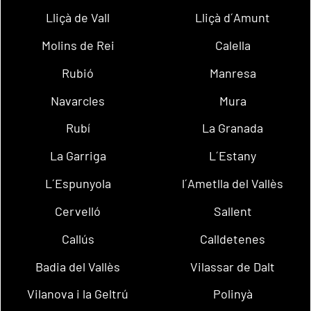
Lliçà de Vall
Lliçà d´Amunt
Molins de Rei
Calella
Rubió
Manresa
Navarcles
Mura
Rubí
La Granada
La Garriga
L´Estany
L´Espunyola
l´Ametlla del Vallès
Cervelló
Sallent
Callús
Calldetenes
Badia del Vallès
Vilassar de Dalt
Vilanova i la Geltrú
Polinyà