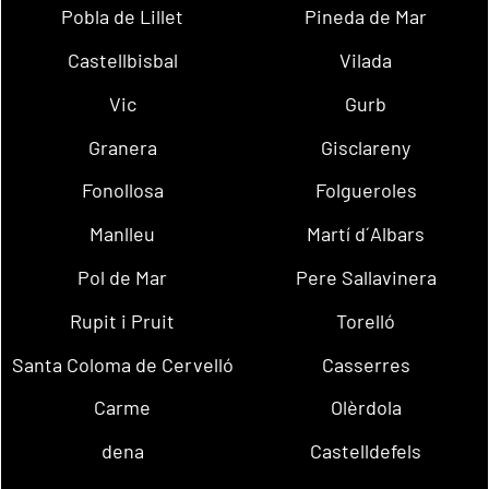
Pobla de Lillet
Pineda de Mar
Castellbisbal
Vilada
Vic
Gurb
Granera
Gisclareny
Fonollosa
Folgueroles
Manlleu
Martí d´Albars
Pol de Mar
Pere Sallavinera
Rupit i Pruit
Torelló
Santa Coloma de Cervelló
Casserres
Carme
Olèrdola
dena
Castelldefels