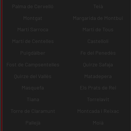
Palma de Cervelló
Teià
Montgat
Margarida de Montbui
Martí Sarroca
Martí de Tous
Martí de Centelles
Castellolí
Puigdàlber
Fe del Penedès
Fost de Campsentelles
Quirze Safaja
Quirze del Vallès
Matadepera
Masquefa
Els Prats de Rei
Tiana
Torrelavit
Torre de Claramunt
Montcada i Reixac
Pallejà
Moià