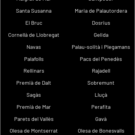
Santa Susanna
Maria de Palautordera
El Bruc
Dosrius
Cornellà de Llobregat
Gelida
Navas
Palau-solità i Plegamans
Palafolls
Pacs del Penedès
Rellinars
Rajadell
Premià de Dalt
Sobremunt
Sagàs
Lluçà
Premià de Mar
Perafita
Parets del Vallès
Gavà
Olesa de Montserrat
Olesa de Bonesvalls