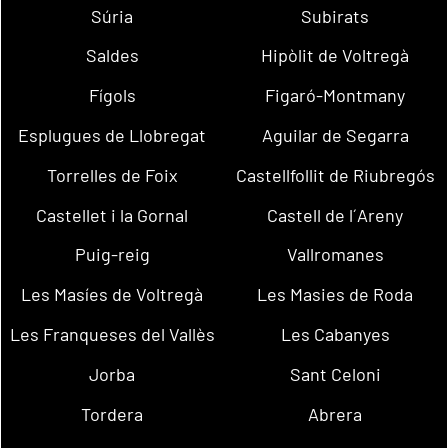
Súria
Subirats
Saldes
Hipòlit de Voltregà
Fígols
Figaró-Montmany
Esplugues de Llobregat
Aguilar de Segarra
Torrelles de Foix
Castellfollit de Riubregós
Castellet i la Gornal
Castell de l´Areny
Puig-reig
Vallromanes
Les Masíes de Voltregà
Les Masies de Roda
Les Franqueses del Vallès
Les Cabanyes
Jorba
Sant Celoni
Tordera
Abrera