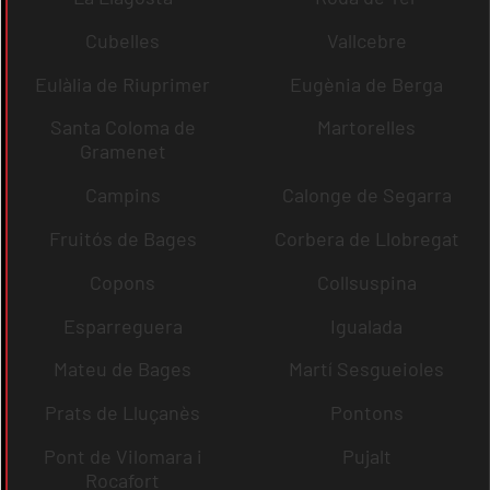
Cubelles
Vallcebre
Eulàlia de Riuprimer
Eugènia de Berga
Santa Coloma de
Martorelles
Gramenet
Campins
Calonge de Segarra
Fruitós de Bages
Corbera de Llobregat
Copons
Collsuspina
Esparreguera
Igualada
Mateu de Bages
Martí Sesgueioles
Prats de Lluçanès
Pontons
Pont de Vilomara i
Pujalt
Rocafort