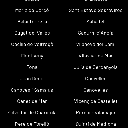
Maria de Corcó
Sant Esteve Sesrovires
Palautordera
Sabadell
Cugat del Vallès
Sadurní d´Anoia
Cecília de Voltregà
Vilanova del Camí
Montseny
Vilassar de Mar
Tona
Julià de Cerdanyola
Joan Despí
Canyelles
Cànoves i Samalús
Canovelles
Canet de Mar
Vicenç de Castellet
Salvador de Guardiola
Pere de Vilamajor
Pere de Torelló
Quintí de Mediona