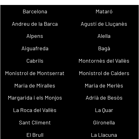
Barcelona
Mataró
Andreu de la Barca
Agustí de Lluçanès
Alpens
Alella
Aiguafreda
Bagà
Cabrils
Montornès del Vallès
Monistrol de Montserrat
Monistrol de Calders
Maria de Miralles
Maria de Merlès
Margarida i els Monjos
Adrià de Besòs
La Roca del Vallès
La Quar
Sant Climent
Gironella
El Brull
La Llacuna