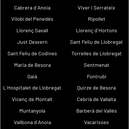
Cabrera d´Anoia
Viver i Serrateix
Vilobí del Penedès
Ripollet
Llorenç Savall
Llorenç d´Hortons
Just Desvern
Sant Feliu de Llobregat
Sant Feliu de Codines
Torrelles de Llobregat
Maria de Besora
Sentmenat
Gaià
Fontrubí
L´Hospitalet de Llobregat
Quirze de Besora
Vicenç de Montalt
Cebrià de Vallalta
Muntanyola
Barberà del Vallès
Vallbona d´Anoia
Vacarisses