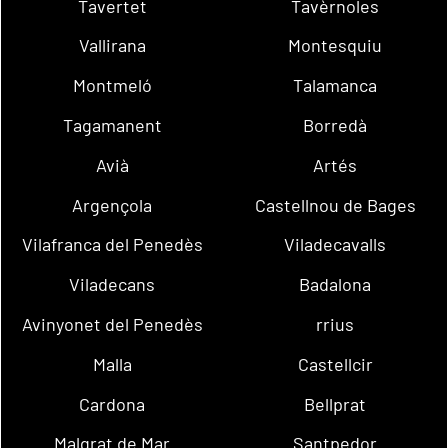
Tavertet
Tavèrnoles
Vallirana
Montesquiu
Montmeló
Talamanca
Tagamanent
Borredà
Avià
Artés
Argençola
Castellnou de Bages
Vilafranca del Penedès
Viladecavalls
Viladecans
Badalona
Avinyonet del Penedès
rrius
Malla
Castellcir
Cardona
Bellprat
Malgrat de Mar
Santpedor