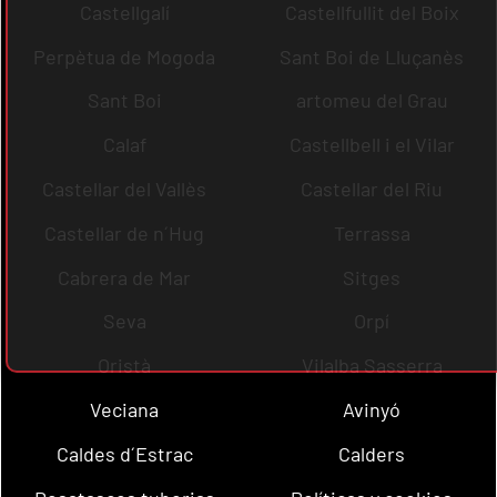
Castellgalí
Castellfullit del Boix
Perpètua de Mogoda
Sant Boi de Lluçanès
Sant Boi
artomeu del Grau
Calaf
Castellbell i el Vilar
Castellar del Vallès
Castellar del Riu
Castellar de n´Hug
Terrassa
Cabrera de Mar
Sitges
Seva
Orpí
Oristà
Vilalba Sasserra
Veciana
Avinyó
Caldes d´Estrac
Calders