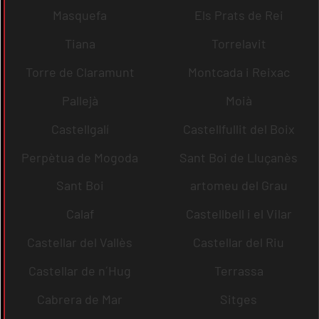
Masquefa
Els Prats de Rei
Tiana
Torrelavit
Torre de Claramunt
Montcada i Reixac
Pallejà
Moià
Castellgalí
Castellfullit del Boix
Perpètua de Mogoda
Sant Boi de Lluçanès
Sant Boi
artomeu del Grau
Calaf
Castellbell i el Vilar
Castellar del Vallès
Castellar del Riu
Castellar de n´Hug
Terrassa
Cabrera de Mar
Sitges