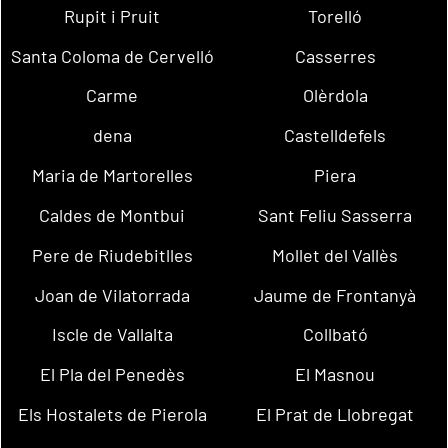
Rupit i Pruit
Torelló
Santa Coloma de Cervelló
Casserres
Carme
Olèrdola
dena
Castelldefels
Maria de Martorelles
Piera
Caldes de Montbui
Sant Feliu Sasserra
Pere de Riudebitlles
Mollet del Vallès
Joan de Vilatorrada
Jaume de Frontanyà
Iscle de Vallalta
Collbató
El Pla del Penedès
El Masnou
Els Hostalets de Pierola
El Prat de Llobregat