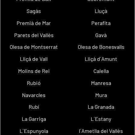
Sagàs
Lluçà
Premià de Mar
Perafita
Parets del Vallès
Gavà
Olesa de Montserrat
Olesa de Bonesvalls
Lliçà de Vall
Lliçà d´Amunt
Molins de Rei
Calella
Rubió
Manresa
Navarcles
Mura
Rubí
La Granada
La Garriga
L´Estany
L´Espunyola
l´Ametlla del Vallès