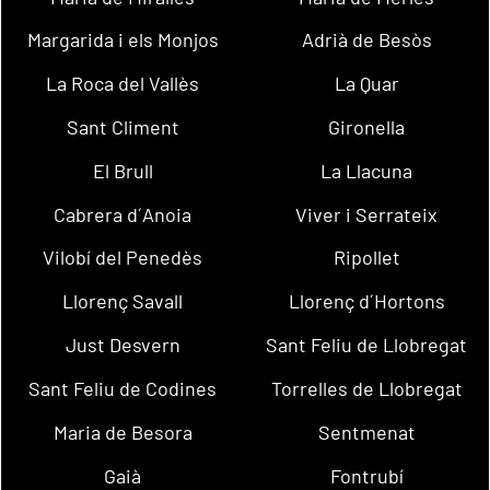
Margarida i els Monjos
Adrià de Besòs
La Roca del Vallès
La Quar
Sant Climent
Gironella
El Brull
La Llacuna
Cabrera d´Anoia
Viver i Serrateix
Vilobí del Penedès
Ripollet
Llorenç Savall
Llorenç d´Hortons
Just Desvern
Sant Feliu de Llobregat
Sant Feliu de Codines
Torrelles de Llobregat
Maria de Besora
Sentmenat
Gaià
Fontrubí