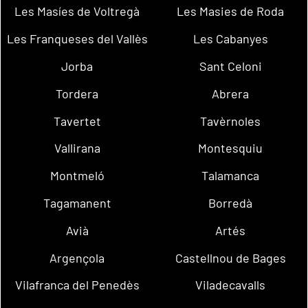
Les Masíes de Voltregà
Les Masies de Roda
Les Franqueses del Vallès
Les Cabanyes
Jorba
Sant Celoni
Tordera
Abrera
Tavertet
Tavèrnoles
Vallirana
Montesquiu
Montmeló
Talamanca
Tagamanent
Borredà
Avià
Artés
Argençola
Castellnou de Bages
Vilafranca del Penedès
Viladecavalls