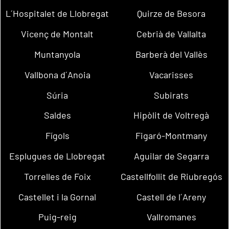
L´Hospitalet de Llobregat
Quirze de Besora
Vicenç de Montalt
Cebrià de Vallalta
Muntanyola
Barberà del Vallès
Vallbona d´Anoia
Vacarisses
Súria
Subirats
Saldes
Hipòlit de Voltregà
Fígols
Figaró-Montmany
Esplugues de Llobregat
Aguilar de Segarra
Torrelles de Foix
Castellfollit de Riubregós
Castellet i la Gornal
Castell de l´Areny
Puig-reig
Vallromanes