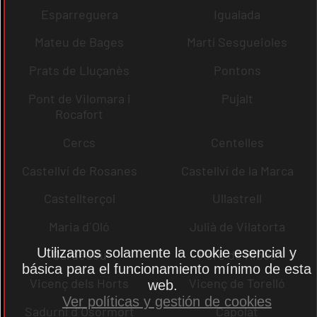
Esparreguera
Igualada
Mateu de Bages
Martí Sesgueioles
Prats de Lluçanès
Pontons
Pont de Vilomara i
Pujalt
Rocafort
Cercs
Centelles
Castellví de Rosanes
Castellví de la Marca
Castellterçol
Ullastrell
Maria d´Oló
Julià de Vilatorta
Utilizamos solamente la cookie esencial y
Cardedeu
Pere de Ribes
básica para el funcionamiento mínimo de esta
Vicenç dels Horts
Vicenç de Torelló
web.
Ver políticas y gestión de cookies
Sadurní d´Osormort
Capolat