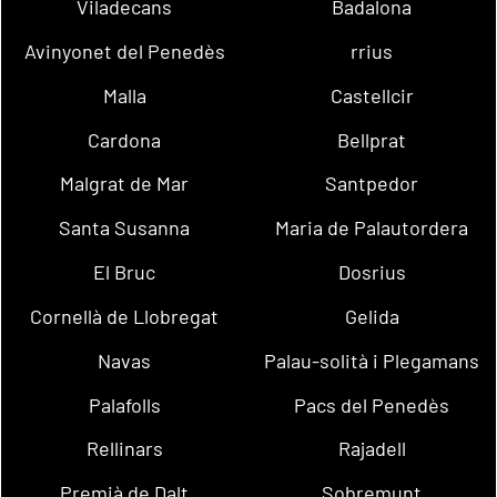
Viladecans
Badalona
Avinyonet del Penedès
rrius
Malla
Castellcir
Cardona
Bellprat
Malgrat de Mar
Santpedor
Santa Susanna
Maria de Palautordera
El Bruc
Dosrius
Cornellà de Llobregat
Gelida
Navas
Palau-solità i Plegamans
Palafolls
Pacs del Penedès
Rellinars
Rajadell
Premià de Dalt
Sobremunt