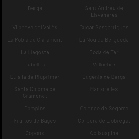
Berga
Sant Andreu de
Llavaneres
Vilanova del Vallès
Cugat Sesgarrigues
La Pobla de Claramunt
La Nou de Berguedà
La Llagosta
Roda de Ter
Cubelles
Vallcebre
Eulàlia de Riuprimer
Eugènia de Berga
Santa Coloma de
Martorelles
Gramenet
Campins
Calonge de Segarra
Fruitós de Bages
Corbera de Llobregat
Copons
Collsuspina