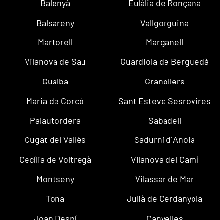
Balenyà
Eulàlia de Ronçana
Balsareny
Vallgorguina
Martorell
Marganell
Vilanova de Sau
Guardiola de Berguedà
Gualba
Granollers
Maria de Corcó
Sant Esteve Sesrovires
Palautordera
Sabadell
Cugat del Vallès
Sadurní d´Anoia
Cecília de Voltregà
Vilanova del Camí
Montseny
Vilassar de Mar
Tona
Julià de Cerdanyola
Joan Despí
Canyelles