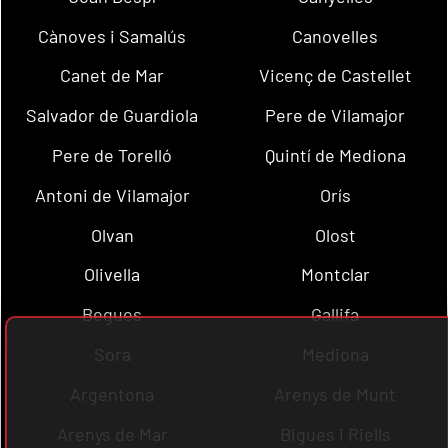
Cànoves i Samalús
Canovelles
Canet de Mar
Vicenç de Castellet
Salvador de Guardiola
Pere de Vilamajor
Pere de Torelló
Quintí de Mediona
Antoni de Vilamajor
Orís
Olvan
Olost
Olivella
Montclar
Begues
Gallifa
Sora
Mediona
Argentona
Arenys de Munt
Arenys de Mar
Bigues i Riells