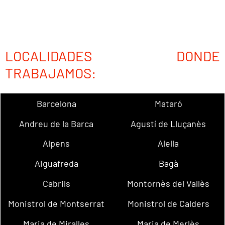
LOCALIDADES DONDE
TRABAJAMOS:
Barcelona
Mataró
Andreu de la Barca
Agustí de Lluçanès
Alpens
Alella
Aiguafreda
Bagà
Cabrils
Montornès del Vallès
Monistrol de Montserrat
Monistrol de Calders
Maria de Miralles
Maria de Merlès