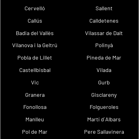
Cervelló
Sallent
Callús
Calldetenes
Badia del Vallès
Vilassar de Dalt
Vilanova i la Geltrú
Polinyà
Pobla de Lillet
Pineda de Mar
Castellbisbal
Vilada
Vic
Gurb
Granera
Gisclareny
Fonollosa
Folgueroles
Manlleu
Martí d´Albars
Pol de Mar
Pere Sallavinera