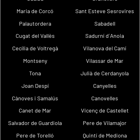
Maria de Corcó
Sant Esteve Sesrovires
Palautordera
Sabadell
Cugat del Vallès
Sadurní d´Anoia
Cecília de Voltregà
Vilanova del Camí
Montseny
Vilassar de Mar
Tona
Julià de Cerdanyola
Joan Despí
Canyelles
Cànoves i Samalús
Canovelles
Canet de Mar
Vicenç de Castellet
Salvador de Guardiola
Pere de Vilamajor
Pere de Torelló
Quintí de Mediona