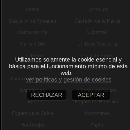
Cercs
Centelles
Castellví de Rosanes
Castellví de la Marca
Castellterçol
Ullastrell
Maria d´Oló
Julià de Vilatorta
Cardedeu
Pere de Ribes
Utilizamos solamente la cookie esencial y
básica para el funcionamiento mínimo de esta
Vicenç dels Horts
Vicenç de Torelló
web.
Sadurní d´Osormort
Capolat
Ver políticas y gestión de cookies
Capellades
Llinars del Vallès
RECHAZAR
ACEPTAR
Taradell
Fogars de Montclús
Fogars de la Selva
Montmaneu
Montmajor
Papiol