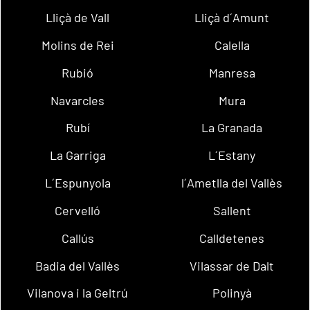
Lliçà de Vall
Lliçà d´Amunt
Molins de Rei
Calella
Rubió
Manresa
Navarcles
Mura
Rubí
La Granada
La Garriga
L´Estany
L´Espunyola
l´Ametlla del Vallès
Cervelló
Sallent
Callús
Calldetenes
Badia del Vallès
Vilassar de Dalt
Vilanova i la Geltrú
Polinyà