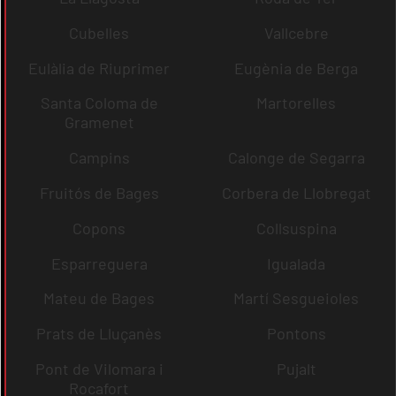
Cubelles
Vallcebre
Eulàlia de Riuprimer
Eugènia de Berga
Santa Coloma de
Martorelles
Gramenet
Campins
Calonge de Segarra
Fruitós de Bages
Corbera de Llobregat
Copons
Collsuspina
Esparreguera
Igualada
Mateu de Bages
Martí Sesgueioles
Prats de Lluçanès
Pontons
Pont de Vilomara i
Pujalt
Rocafort