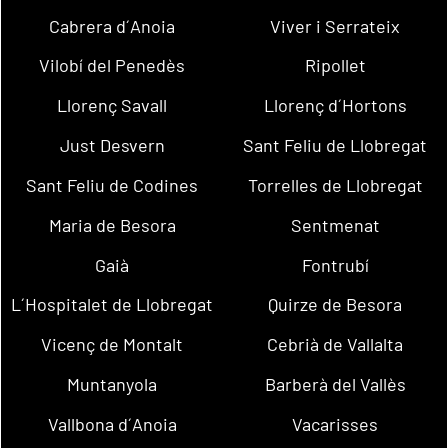
Cabrera d´Anoia
Viver i Serrateix
Vilobí del Penedès
Ripollet
Llorenç Savall
Llorenç d´Hortons
Just Desvern
Sant Feliu de Llobregat
Sant Feliu de Codines
Torrelles de Llobregat
Maria de Besora
Sentmenat
Gaià
Fontrubí
L´Hospitalet de Llobregat
Quirze de Besora
Vicenç de Montalt
Cebrià de Vallalta
Muntanyola
Barberà del Vallès
Vallbona d´Anoia
Vacarisses