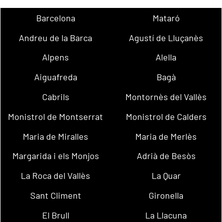
Barcelona
Mataró
Andreu de la Barca
Agustí de Lluçanès
Alpens
Alella
Aiguafreda
Bagà
Cabrils
Montornès del Vallès
Monistrol de Montserrat
Monistrol de Calders
Maria de Miralles
Maria de Merlès
Margarida i els Monjos
Adrià de Besòs
La Roca del Vallès
La Quar
Sant Climent
Gironella
El Brull
La Llacuna