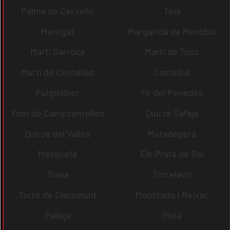
Palma de Cervelló
Teià
Montgat
Margarida de Montbui
Martí Sarroca
Martí de Tous
Martí de Centelles
Castellolí
Puigdàlber
Fe del Penedès
Fost de Campsentelles
Quirze Safaja
Quirze del Vallès
Matadepera
Masquefa
Els Prats de Rei
Tiana
Torrelavit
Torre de Claramunt
Montcada i Reixac
Pallejà
Moià