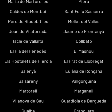
Maria de Martorelles
Piera
Caldes de Montbui
Sant Feliu Sasserra
Pere de Riudebitlles
Mollet del Vallès
Joan de Vilatorrada
Jaume de Frontanyà
Iscle de Vallalta
Collbató
El Pla del Penedès
El Masnou
Els Hostalets de Pierola
El Prat de Llobregat
Balenyà
Eulàlia de Ronçana
Balsareny
Vallgorguina
Martorell
Marganell
Vilanova de Sau
Guardiola de Berguedà
Gualba
Granollers