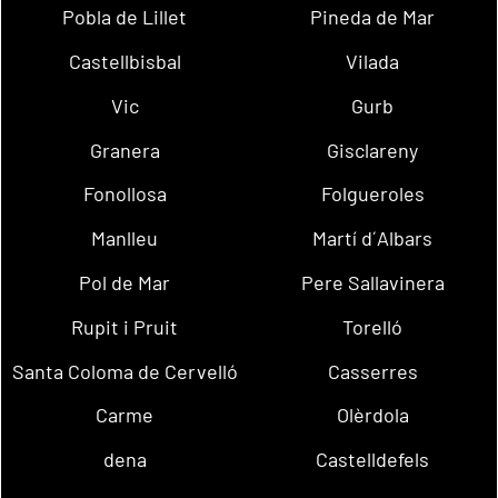
Pobla de Lillet
Pineda de Mar
Castellbisbal
Vilada
Vic
Gurb
Granera
Gisclareny
Fonollosa
Folgueroles
Manlleu
Martí d´Albars
Pol de Mar
Pere Sallavinera
Rupit i Pruit
Torelló
Santa Coloma de Cervelló
Casserres
Carme
Olèrdola
dena
Castelldefels