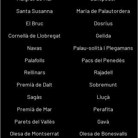
Santa Susanna
Maria de Palautordera
El Bruc
Dosrius
Cornellà de Llobregat
Gelida
Navas
Palau-solità i Plegamans
Palafolls
Pacs del Penedès
Rellinars
Rajadell
Premià de Dalt
Sobremunt
Sagàs
Lluçà
Premià de Mar
Perafita
Parets del Vallès
Gavà
Olesa de Montserrat
Olesa de Bonesvalls