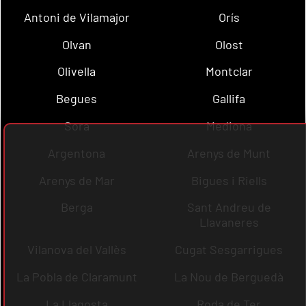
Antoni de Vilamajor
Orís
Olvan
Olost
Olivella
Montclar
Begues
Gallifa
Sora
Mediona
Argentona
Arenys de Munt
Arenys de Mar
Bigues i Riells
Berga
Sant Andreu de
Llavaneres
Vilanova del Vallès
Cugat Sesgarrigues
La Pobla de Claramunt
La Nou de Berguedà
La Llagosta
Roda de Ter