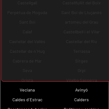
Castellgalí
Castellfullit del Boix
Perpètua de Mogoda
Sant Boi de Lluçanès
Sant Boi
artomeu del Grau
Calaf
Castellbell i el Vilar
Castellar del Vallès
Castellar del Riu
Castellar de n´Hug
Terrassa
Cabrera de Mar
Sitges
Seva
Orpí
Oristà
Vilalba Sasserra
Veciana
Avinyó
Caldes d´Estrac
Calders