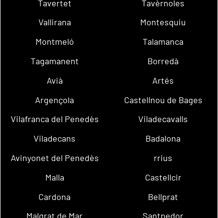
Tavertet
Tavèrnoles
Vallirana
Montesquiu
Montmeló
Talamanca
Tagamanent
Borredà
Avià
Artés
Argençola
Castellnou de Bages
Vilafranca del Penedès
Viladecavalls
Viladecans
Badalona
Avinyonet del Penedès
rrius
Malla
Castellcir
Cardona
Bellprat
Malgrat de Mar
Santpedor