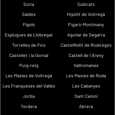
Súria
Subirats
Saldes
Hipòlit de Voltregà
Fígols
Figaró-Montmany
Esplugues de Llobregat
Aguilar de Segarra
Torrelles de Foix
Castellfollit de Riubregós
Castellet i la Gornal
Castell de l´Areny
Puig-reig
Vallromanes
Les Masíes de Voltregà
Les Masies de Roda
Les Franqueses del Vallès
Les Cabanyes
Jorba
Sant Celoni
Tordera
Abrera