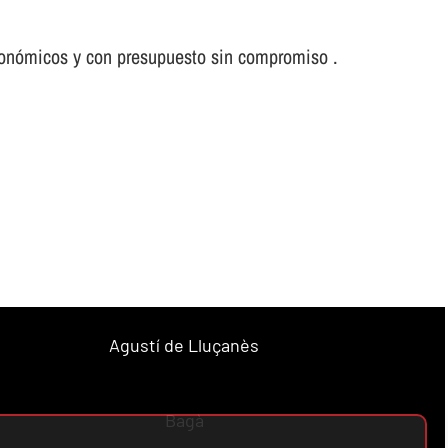
conómicos y con presupuesto sin compromiso .
Agustí de Lluçanès
Bagà