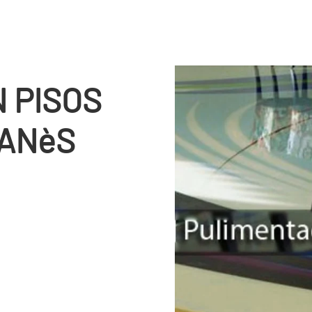
 PISOS
çANèS