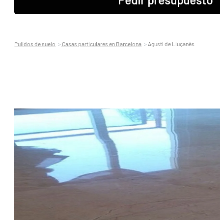
Pulidos de suelo
Casas particulares en Barcelona
Agustí de Lluçanès