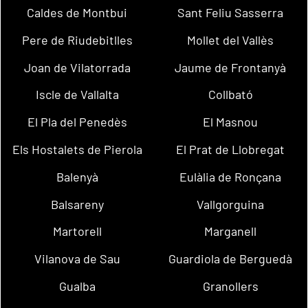
Caldes de Montbui
Sant Feliu Sasserra
Pere de Riudebitlles
Mollet del Vallès
Joan de Vilatorrada
Jaume de Frontanyà
Iscle de Vallalta
Collbató
El Pla del Penedès
El Masnou
Els Hostalets de Pierola
El Prat de Llobregat
Balenyà
Eulàlia de Ronçana
Balsareny
Vallgorguina
Martorell
Marganell
Vilanova de Sau
Guardiola de Berguedà
Gualba
Granollers