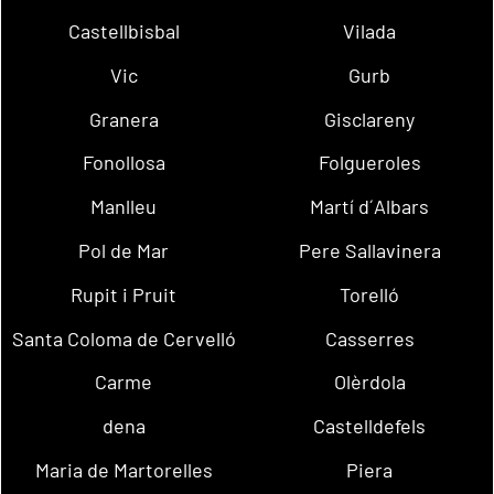
Castellbisbal
Vilada
Vic
Gurb
Granera
Gisclareny
Fonollosa
Folgueroles
Manlleu
Martí d´Albars
Pol de Mar
Pere Sallavinera
Rupit i Pruit
Torelló
Santa Coloma de Cervelló
Casserres
Carme
Olèrdola
dena
Castelldefels
Maria de Martorelles
Piera