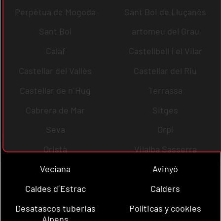
Perpètua de Mogoda
Sant Boi de Lluçanès
Sant Boi
artomeu del Grau
Calaf
Castellbell i el Vilar
Castellar del Vallès
Castellar del Riu
Castellar de n´Hug
Terrassa
Cabrera de Mar
Sitges
Seva
Orpí
Oristà
Vilalba Sasserra
Veciana
Avinyó
Caldes d´Estrac
Calders
Desatascos tuberias
Políticas y cookies
Alpens