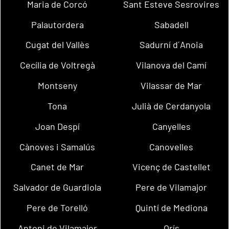
Maria de Corcó
Sant Esteve Sesrovires
Palautordera
Sabadell
Cugat del Vallès
Sadurní d´Anoia
Cecília de Voltregà
Vilanova del Camí
Montseny
Vilassar de Mar
Tona
Julià de Cerdanyola
Joan Despí
Canyelles
Cànoves i Samalús
Canovelles
Canet de Mar
Vicenç de Castellet
Salvador de Guardiola
Pere de Vilamajor
Pere de Torelló
Quintí de Mediona
Antoni de Vilamajor
Orís