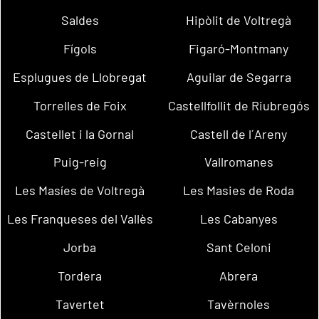
Saldes
Hipòlit de Voltregà
Fígols
Figaró-Montmany
Esplugues de Llobregat
Aguilar de Segarra
Torrelles de Foix
Castellfollit de Riubregós
Castellet i la Gornal
Castell de l´Areny
Puig-reig
Vallromanes
Les Masíes de Voltregà
Les Masies de Roda
Les Franqueses del Vallès
Les Cabanyes
Jorba
Sant Celoni
Tordera
Abrera
Tavertet
Tavèrnoles