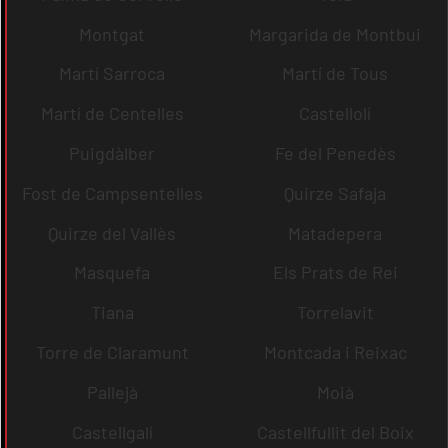
Montgat
Margarida de Montbui
Martí Sarroca
Martí de Tous
Martí de Centelles
Castellolí
Puigdàlber
Fe del Penedès
Fost de Campsentelles
Quirze Safaja
Quirze del Vallès
Matadepera
Masquefa
Els Prats de Rei
Tiana
Torrelavit
Torre de Claramunt
Montcada i Reixac
Pallejà
Moià
Castellgalí
Castellfullit del Boix