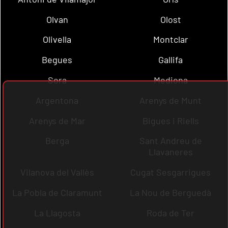
Olvan
Olost
Olivella
Montclar
Begues
Gallifa
Sora
Mediona
Argentona
Arenys de Munt
Arenys de Mar
Bigues i Riells
Berga
Sant Andreu de
Llavaneres
Vilanova del Vallès
Cugat Sesgarrigues
La Pobla de Claramunt
La Nou de Berguedà
La Llagosta
Roda de Ter