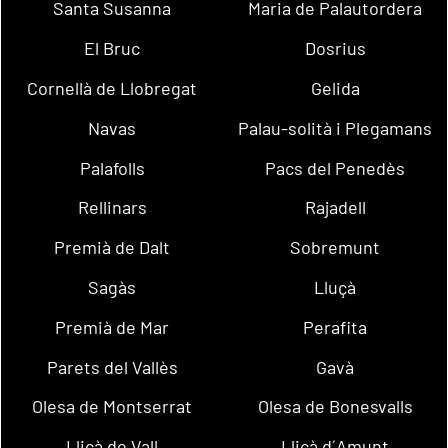
Santa Susanna
Maria de Palautordera
El Bruc
Dosrius
Cornellà de Llobregat
Gelida
Navas
Palau-solità i Plegamans
Palafolls
Pacs del Penedès
Rellinars
Rajadell
Premià de Dalt
Sobremunt
Sagàs
Lluçà
Premià de Mar
Perafita
Parets del Vallès
Gavà
Olesa de Montserrat
Olesa de Bonesvalls
Lliçà de Vall
Lliçà d´Amunt