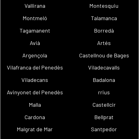
Vallirana
Montesquiu
Montmeló
Talamanca
Tagamanent
Borredà
Avià
Artés
Argençola
Castellnou de Bages
Vilafranca del Penedès
Viladecavalls
Viladecans
Badalona
Avinyonet del Penedès
rrius
Malla
Castellcir
Cardona
Bellprat
Malgrat de Mar
Santpedor