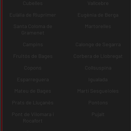
Cubelles
Vallcebre
Eulàlia de Riuprimer
Eugènia de Berga
Santa Coloma de
Martorelles
Gramenet
Campins
Calonge de Segarra
Fruitós de Bages
Corbera de Llobregat
Copons
Collsuspina
Esparreguera
Igualada
Mateu de Bages
Martí Sesgueioles
Prats de Lluçanès
Pontons
Pont de Vilomara i
Pujalt
Rocafort