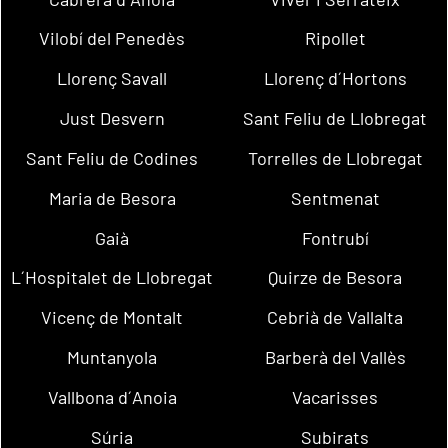
Vilobí del Penedès
Ripollet
Llorenç Savall
Llorenç d´Hortons
Just Desvern
Sant Feliu de Llobregat
Sant Feliu de Codines
Torrelles de Llobregat
Maria de Besora
Sentmenat
Gaià
Fontrubí
L´Hospitalet de Llobregat
Quirze de Besora
Vicenç de Montalt
Cebrià de Vallalta
Muntanyola
Barberà del Vallès
Vallbona d´Anoia
Vacarisses
Súria
Subirats