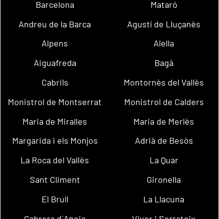
Barcelona
Mataró
Andreu de la Barca
Agustí de Lluçanès
Alpens
Alella
Aiguafreda
Bagà
Cabrils
Montornès del Vallès
Monistrol de Montserrat
Monistrol de Calders
Maria de Miralles
Maria de Merlès
Margarida i els Monjos
Adrià de Besòs
La Roca del Vallès
La Quar
Sant Climent
Gironella
El Brull
La Llacuna
Cabrera d´Anoia
Viver i Serrateix