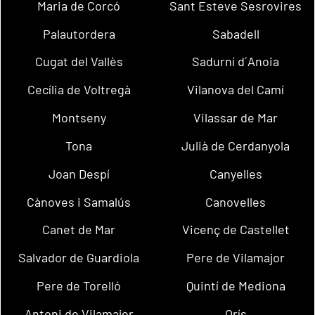
Maria de Corcó
Sant Esteve Sesrovires
Palautordera
Sabadell
Cugat del Vallès
Sadurní d´Anoia
Cecília de Voltregà
Vilanova del Camí
Montseny
Vilassar de Mar
Tona
Julià de Cerdanyola
Joan Despí
Canyelles
Cànoves i Samalús
Canovelles
Canet de Mar
Vicenç de Castellet
Salvador de Guardiola
Pere de Vilamajor
Pere de Torelló
Quintí de Mediona
Antoni de Vilamajor
Orís