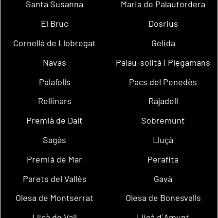
Santa Susanna
Maria de Palautordera
El Bruc
Dosrius
Cornellà de Llobregat
Gelida
Navas
Palau-solità i Plegamans
Palafolls
Pacs del Penedès
Rellinars
Rajadell
Premià de Dalt
Sobremunt
Sagàs
Lluçà
Premià de Mar
Perafita
Parets del Vallès
Gavà
Olesa de Montserrat
Olesa de Bonesvalls
Lliçà de Vall
Lliçà d´Amunt