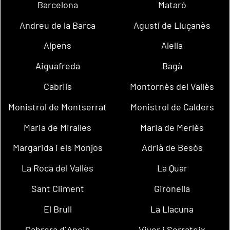
Barcelona
Mataró
Andreu de la Barca
Agustí de Lluçanès
Alpens
Alella
Aiguafreda
Bagà
Cabrils
Montornès del Vallès
Monistrol de Montserrat
Monistrol de Calders
Maria de Miralles
Maria de Merlès
Margarida i els Monjos
Adrià de Besòs
La Roca del Vallès
La Quar
Sant Climent
Gironella
El Brull
La Llacuna
Cabrera d´Anoia
Viver i Serrateix