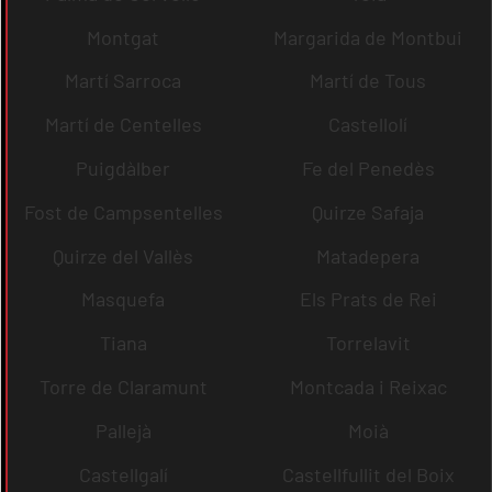
Montgat
Margarida de Montbui
Martí Sarroca
Martí de Tous
Martí de Centelles
Castellolí
Puigdàlber
Fe del Penedès
Fost de Campsentelles
Quirze Safaja
Quirze del Vallès
Matadepera
Masquefa
Els Prats de Rei
Tiana
Torrelavit
Torre de Claramunt
Montcada i Reixac
Pallejà
Moià
Castellgalí
Castellfullit del Boix