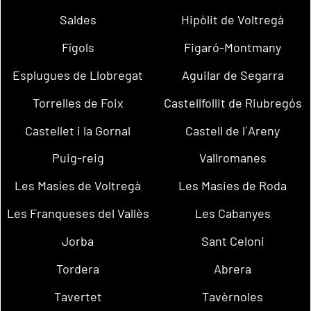
Saldes
Hipòlit de Voltregà
Fígols
Figaró-Montmany
Esplugues de Llobregat
Aguilar de Segarra
Torrelles de Foix
Castellfollit de Riubregós
Castellet i la Gornal
Castell de l´Areny
Puig-reig
Vallromanes
Les Masíes de Voltregà
Les Masies de Roda
Les Franqueses del Vallès
Les Cabanyes
Jorba
Sant Celoni
Tordera
Abrera
Tavertet
Tavèrnoles