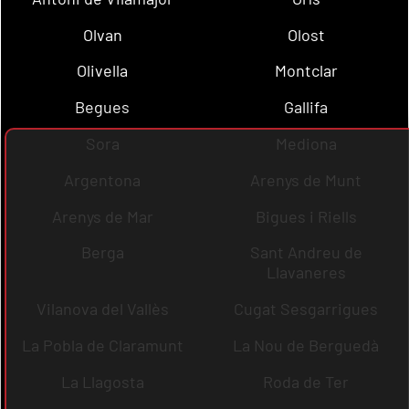
Olvan
Olost
Olivella
Montclar
Begues
Gallifa
Sora
Mediona
Argentona
Arenys de Munt
Arenys de Mar
Bigues i Riells
Berga
Sant Andreu de
Llavaneres
Vilanova del Vallès
Cugat Sesgarrigues
La Pobla de Claramunt
La Nou de Berguedà
La Llagosta
Roda de Ter