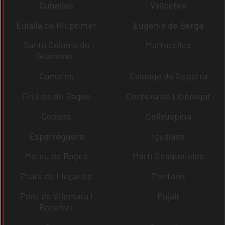
Cubelles
Vallcebre
Eulàlia de Riuprimer
Eugènia de Berga
Santa Coloma de
Martorelles
Gramenet
Campins
Calonge de Segarra
Fruitós de Bages
Corbera de Llobregat
Copons
Collsuspina
Esparreguera
Igualada
Mateu de Bages
Martí Sesgueioles
Prats de Lluçanès
Pontons
Pont de Vilomara i
Pujalt
Rocafort