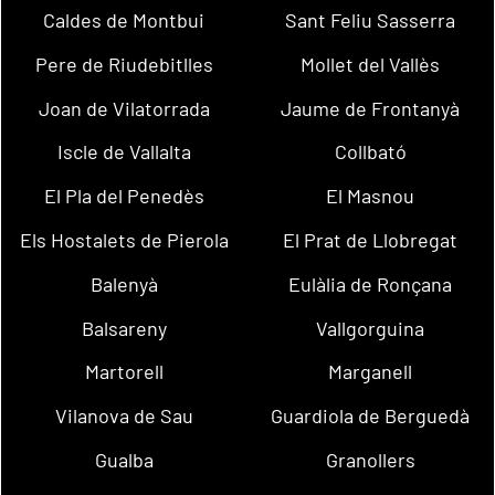
Caldes de Montbui
Sant Feliu Sasserra
Pere de Riudebitlles
Mollet del Vallès
Joan de Vilatorrada
Jaume de Frontanyà
Iscle de Vallalta
Collbató
El Pla del Penedès
El Masnou
Els Hostalets de Pierola
El Prat de Llobregat
Balenyà
Eulàlia de Ronçana
Balsareny
Vallgorguina
Martorell
Marganell
Vilanova de Sau
Guardiola de Berguedà
Gualba
Granollers