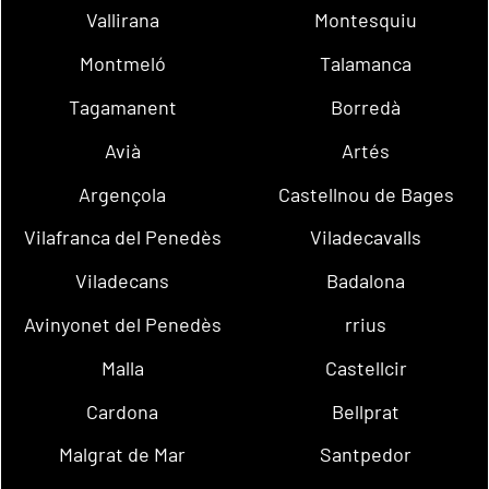
Vallirana
Montesquiu
Montmeló
Talamanca
Tagamanent
Borredà
Avià
Artés
Argençola
Castellnou de Bages
Vilafranca del Penedès
Viladecavalls
Viladecans
Badalona
Avinyonet del Penedès
rrius
Malla
Castellcir
Cardona
Bellprat
Malgrat de Mar
Santpedor