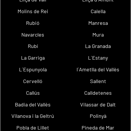
Molins de Rei
Calella
Rubió
Manresa
Navarcles
Mura
Rubí
La Granada
La Garriga
L´Estany
L´Espunyola
l´Ametlla del Vallès
Cervelló
Sallent
Callús
Calldetenes
Badia del Vallès
Vilassar de Dalt
Vilanova i la Geltrú
Polinyà
Pobla de Lillet
Pineda de Mar