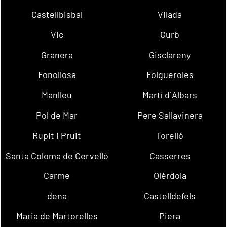
Castellbisbal
Vilada
Vic
Gurb
Granera
Gisclareny
Fonollosa
Folgueroles
Manlleu
Martí d´Albars
Pol de Mar
Pere Sallavinera
Rupit i Pruit
Torelló
Santa Coloma de Cervelló
Casserres
Carme
Olèrdola
dena
Castelldefels
Maria de Martorelles
Piera