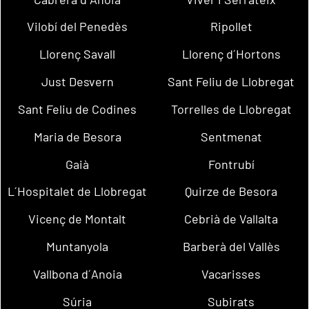
Vilobí del Penedès
Ripollet
Llorenç Savall
Llorenç d´Hortons
Just Desvern
Sant Feliu de Llobregat
Sant Feliu de Codines
Torrelles de Llobregat
Maria de Besora
Sentmenat
Gaià
Fontrubí
L´Hospitalet de Llobregat
Quirze de Besora
Vicenç de Montalt
Cebrià de Vallalta
Muntanyola
Barberà del Vallès
Vallbona d´Anoia
Vacarisses
Súria
Subirats