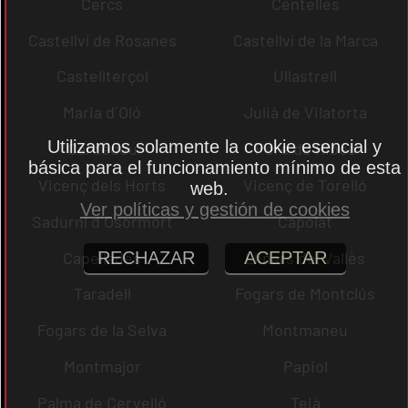
Cercs
Centelles
Castellví de Rosanes
Castellví de la Marca
Castellterçol
Ullastrell
Maria d´Oló
Julià de Vilatorta
Utilizamos solamente la cookie esencial y
Cardedeu
Pere de Ribes
básica para el funcionamiento mínimo de esta
Vicenç dels Horts
Vicenç de Torelló
web.
Ver políticas y gestión de cookies
Sadurní d´Osormort
Capolat
Capellades
Llinars del Vallès
RECHAZAR
ACEPTAR
Taradell
Fogars de Montclús
Fogars de la Selva
Montmaneu
Montmajor
Papiol
Palma de Cervelló
Teià