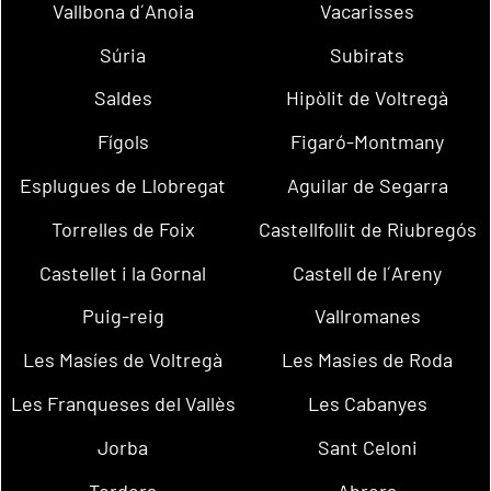
Vallbona d´Anoia
Vacarisses
Súria
Subirats
Saldes
Hipòlit de Voltregà
Fígols
Figaró-Montmany
Esplugues de Llobregat
Aguilar de Segarra
Torrelles de Foix
Castellfollit de Riubregós
Castellet i la Gornal
Castell de l´Areny
Puig-reig
Vallromanes
Les Masíes de Voltregà
Les Masies de Roda
Les Franqueses del Vallès
Les Cabanyes
Jorba
Sant Celoni
Tordera
Abrera