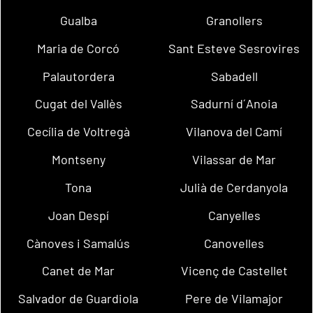
Gualba
Granollers
Maria de Corcó
Sant Esteve Sesrovires
Palautordera
Sabadell
Cugat del Vallès
Sadurní d´Anoia
Cecília de Voltregà
Vilanova del Camí
Montseny
Vilassar de Mar
Tona
Julià de Cerdanyola
Joan Despí
Canyelles
Cànoves i Samalús
Canovelles
Canet de Mar
Vicenç de Castellet
Salvador de Guardiola
Pere de Vilamajor