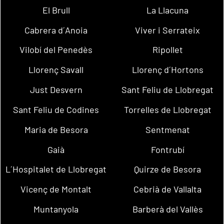
El Brull
La Llacuna
Cabrera d´Anoia
Viver i Serrateix
Vilobí del Penedès
Ripollet
Llorenç Savall
Llorenç d´Hortons
Just Desvern
Sant Feliu de Llobregat
Sant Feliu de Codines
Torrelles de Llobregat
Maria de Besora
Sentmenat
Gaià
Fontrubí
L´Hospitalet de Llobregat
Quirze de Besora
Vicenç de Montalt
Cebrià de Vallalta
Muntanyola
Barberà del Vallès