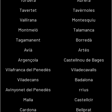
Tavertet
Tavèrnoles
Vallirana
Montesquiu
Montmeló
Talamanca
Tagamanent
Borredà
Avià
Artés
Argençola
Castellnou de Bages
Vilafranca del Penedès
Viladecavalls
Viladecans
Badalona
Avinyonet del Penedès
rrius
Malla
Castellcir
Cardona
Bellprat