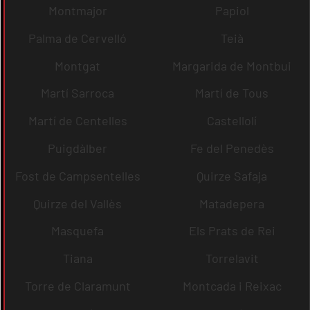
Montmajor
Papiol
Palma de Cervelló
Teià
Montgat
Margarida de Montbui
Martí Sarroca
Martí de Tous
Martí de Centelles
Castellolí
Puigdàlber
Fe del Penedès
Fost de Campsentelles
Quirze Safaja
Quirze del Vallès
Matadepera
Masquefa
Els Prats de Rei
Tiana
Torrelavit
Torre de Claramunt
Montcada i Reixac