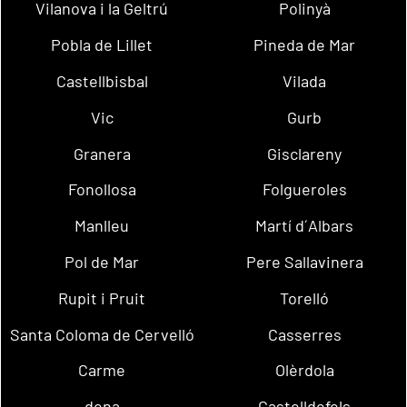
Vilanova i la Geltrú
Polinyà
Pobla de Lillet
Pineda de Mar
Castellbisbal
Vilada
Vic
Gurb
Granera
Gisclareny
Fonollosa
Folgueroles
Manlleu
Martí d´Albars
Pol de Mar
Pere Sallavinera
Rupit i Pruit
Torelló
Santa Coloma de Cervelló
Casserres
Carme
Olèrdola
dena
Castelldefels