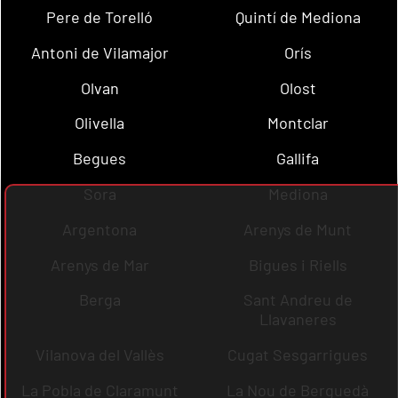
Pere de Torelló
Quintí de Mediona
Antoni de Vilamajor
Orís
Olvan
Olost
Olivella
Montclar
Begues
Gallifa
Sora
Mediona
Argentona
Arenys de Munt
Arenys de Mar
Bigues i Riells
Berga
Sant Andreu de
Llavaneres
Vilanova del Vallès
Cugat Sesgarrigues
La Pobla de Claramunt
La Nou de Berguedà