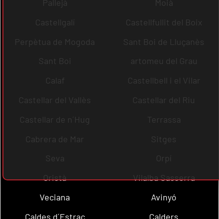
Pallejà
Moià
Castellgalí
Castellfullit del Boix
Perpètua de Mogoda
Sant Boi de Lluçanès
Sant Boi
artomeu del Grau
Calaf
Castellbell i el Vilar
Castellar del Vallès
Castellar del Riu
Castellar de n´Hug
Terrassa
Cabrera de Mar
Sitges
Seva
Orpí
Oristà
Vilalba Sasserra
Veciana
Avinyó
Caldes d´Estrac
Calders