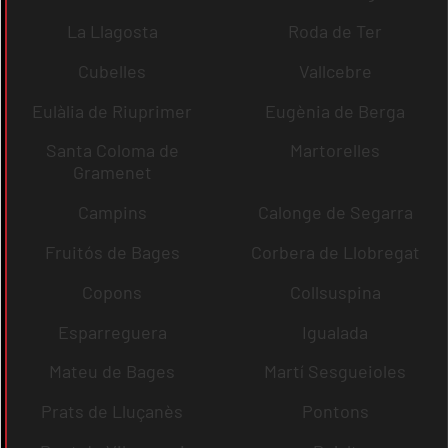
La Llagosta
Roda de Ter
Cubelles
Vallcebre
Eulàlia de Riuprimer
Eugènia de Berga
Santa Coloma de
Martorelles
Gramenet
Campins
Calonge de Segarra
Fruitós de Bages
Corbera de Llobregat
Copons
Collsuspina
Esparreguera
Igualada
Mateu de Bages
Martí Sesgueioles
Prats de Lluçanès
Pontons