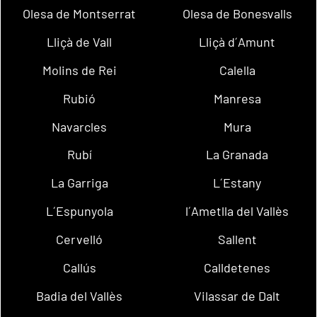
Olesa de Montserrat
Olesa de Bonesvalls
Lliçà de Vall
Lliçà d´Amunt
Molins de Rei
Calella
Rubió
Manresa
Navarcles
Mura
Rubí
La Granada
La Garriga
L´Estany
L´Espunyola
l´Ametlla del Vallès
Cervelló
Sallent
Callús
Calldetenes
Badia del Vallès
Vilassar de Dalt