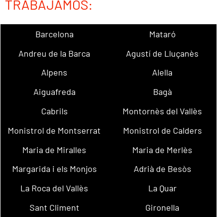
TRABAJAMOS:
Barcelona
Mataró
Andreu de la Barca
Agustí de Lluçanès
Alpens
Alella
Aiguafreda
Bagà
Cabrils
Montornès del Vallès
Monistrol de Montserrat
Monistrol de Calders
Maria de Miralles
Maria de Merlès
Margarida i els Monjos
Adrià de Besòs
La Roca del Vallès
La Quar
Sant Climent
Gironella