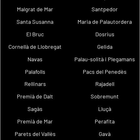
Malgrat de Mar
Santpedor
Santa Susanna
Maria de Palautordera
El Bruc
Dosrius
Cornellà de Llobregat
Gelida
Navas
Palau-solità i Plegamans
Palafolls
Pacs del Penedès
Rellinars
Rajadell
Premià de Dalt
Sobremunt
Sagàs
Lluçà
Premià de Mar
Perafita
Parets del Vallès
Gavà