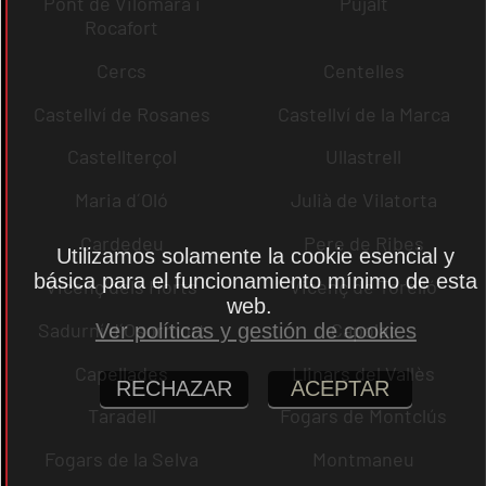
Pont de Vilomara i
Pujalt
Rocafort
Cercs
Centelles
Castellví de Rosanes
Castellví de la Marca
Castellterçol
Ullastrell
Maria d´Oló
Julià de Vilatorta
Cardedeu
Pere de Ribes
Utilizamos solamente la cookie esencial y
básica para el funcionamiento mínimo de esta
Vicenç dels Horts
Vicenç de Torelló
web.
Sadurní d´Osormort
Capolat
Ver políticas y gestión de cookies
Capellades
Llinars del Vallès
RECHAZAR
ACEPTAR
Taradell
Fogars de Montclús
Fogars de la Selva
Montmaneu