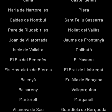
Maria de Martorelles
Piera
Caldes de Montbui
Sant Feliu Sasserra
Pere de Riudebitlles
Mollet del Vallès
Joan de Vilatorrada
Jaume de Frontanyà
Iscle de Vallalta
Collbató
El Pla del Penedès
El Masnou
Els Hostalets de Pierola
El Prat de Llobregat
Balenyà
Eulàlia de Ronçana
Balsareny
Vallgorguina
Martorell
Marganell
Vilanova de Sau
Guardiola de Berguedà