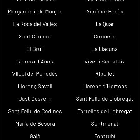
Margarida i els Monjos
Adrià de Besòs
La Roca del Vallès
La Quar
Sant Climent
Gironella
El Brull
La Llacuna
Cabrera d´Anoia
Viver i Serrateix
Vilobí del Penedès
Ripollet
Llorenç Savall
Llorenç d´Hortons
Just Desvern
Sant Feliu de Llobregat
Sant Feliu de Codines
Torrelles de Llobregat
Maria de Besora
Sentmenat
Gaià
Fontrubí