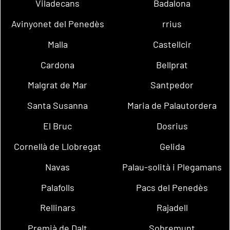
Viladecans
Badalona
Avinyonet del Penedès
rrius
Malla
Castellcir
Cardona
Bellprat
Malgrat de Mar
Santpedor
Santa Susanna
Maria de Palautordera
El Bruc
Dosrius
Cornellà de Llobregat
Gelida
Navas
Palau-solità i Plegamans
Palafolls
Pacs del Penedès
Rellinars
Rajadell
Premià de Dalt
Sobremunt