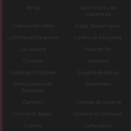
Berga
Sant Andreu de
Llavaneres
Vilanova del Vallès
Cugat Sesgarrigues
La Pobla de Claramunt
La Nou de Berguedà
La Llagosta
Roda de Ter
Cubelles
Vallcebre
Eulàlia de Riuprimer
Eugènia de Berga
Santa Coloma de
Martorelles
Gramenet
Campins
Calonge de Segarra
Fruitós de Bages
Corbera de Llobregat
Copons
Collsuspina