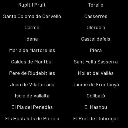
Rupit i Pruit
Torelló
Santa Coloma de Cervelló
Casserres
Carme
Olèrdola
dena
Castelldefels
Maria de Martorelles
Piera
Caldes de Montbui
Sant Feliu Sasserra
Pere de Riudebitlles
Mollet del Vallès
Joan de Vilatorrada
Jaume de Frontanyà
Iscle de Vallalta
Collbató
El Pla del Penedès
El Masnou
Els Hostalets de Pierola
El Prat de Llobregat