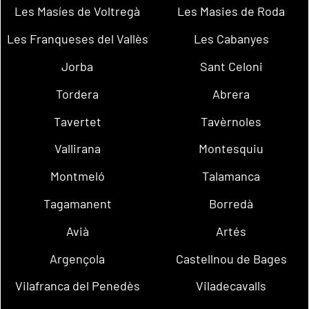
Les Masíes de Voltregà
Les Masies de Roda
Les Franqueses del Vallès
Les Cabanyes
Jorba
Sant Celoni
Tordera
Abrera
Tavertet
Tavèrnoles
Vallirana
Montesquiu
Montmeló
Talamanca
Tagamanent
Borredà
Avià
Artés
Argençola
Castellnou de Bages
Vilafranca del Penedès
Viladecavalls