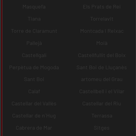
Masquefa
Els Prats de Rei
Tiana
Torrelavit
Torre de Claramunt
Montcada i Reixac
Pallejà
Moià
Castellgalí
Castellfullit del Boix
Perpètua de Mogoda
Sant Boi de Lluçanès
Sant Boi
artomeu del Grau
Calaf
Castellbell i el Vilar
Castellar del Vallès
Castellar del Riu
Castellar de n´Hug
Terrassa
Cabrera de Mar
Sitges