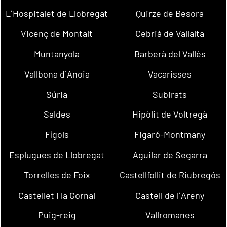
L´Hospitalet de Llobregat
Quirze de Besora
Vicenç de Montalt
Cebrià de Vallalta
Muntanyola
Barberà del Vallès
Vallbona d´Anoia
Vacarisses
Súria
Subirats
Saldes
Hipòlit de Voltregà
Fígols
Figaró-Montmany
Esplugues de Llobregat
Aguilar de Segarra
Torrelles de Foix
Castellfollit de Riubregós
Castellet i la Gornal
Castell de l´Areny
Puig-reig
Vallromanes