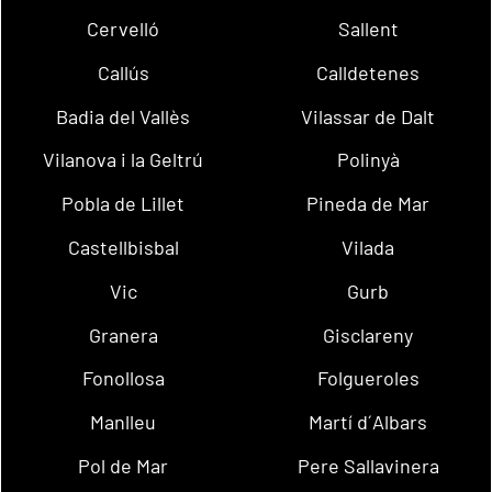
Cervelló
Sallent
Callús
Calldetenes
Badia del Vallès
Vilassar de Dalt
Vilanova i la Geltrú
Polinyà
Pobla de Lillet
Pineda de Mar
Castellbisbal
Vilada
Vic
Gurb
Granera
Gisclareny
Fonollosa
Folgueroles
Manlleu
Martí d´Albars
Pol de Mar
Pere Sallavinera