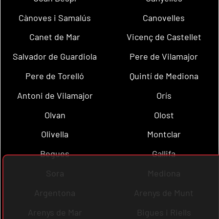
Cànoves i Samalús
Canovelles
Canet de Mar
Vicenç de Castellet
Salvador de Guardiola
Pere de Vilamajor
Pere de Torelló
Quintí de Mediona
Antoni de Vilamajor
Orís
Olvan
Olost
Olivella
Montclar
Begues
Gallifa
Sora
Mediona
Argentona
Arenys de Munt
Arenys de Mar
Bigues i Riells