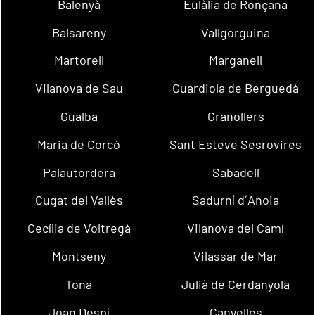
Balenyà
Eulàlia de Ronçana
Balsareny
Vallgorguina
Martorell
Marganell
Vilanova de Sau
Guardiola de Berguedà
Gualba
Granollers
Maria de Corcó
Sant Esteve Sesrovires
Palautordera
Sabadell
Cugat del Vallès
Sadurní d´Anoia
Cecília de Voltregà
Vilanova del Camí
Montseny
Vilassar de Mar
Tona
Julià de Cerdanyola
Joan Despí
Canyelles