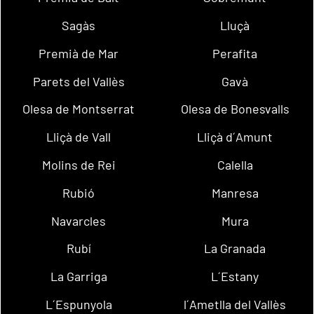
Sagàs
Lluçà
Premià de Mar
Perafita
Parets del Vallès
Gavà
Olesa de Montserrat
Olesa de Bonesvalls
Lliçà de Vall
Lliçà d´Amunt
Molins de Rei
Calella
Rubió
Manresa
Navarcles
Mura
Rubí
La Granada
La Garriga
L´Estany
L´Espunyola
l´Ametlla del Vallès