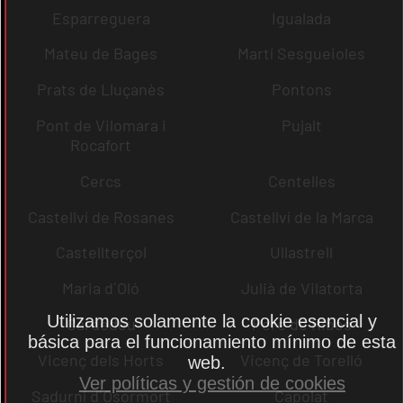
Esparreguera
Igualada
Mateu de Bages
Martí Sesgueioles
Prats de Lluçanès
Pontons
Pont de Vilomara i
Pujalt
Rocafort
Cercs
Centelles
Castellví de Rosanes
Castellví de la Marca
Castellterçol
Ullastrell
Maria d´Oló
Julià de Vilatorta
Utilizamos solamente la cookie esencial y
Cardedeu
Pere de Ribes
básica para el funcionamiento mínimo de esta
Vicenç dels Horts
Vicenç de Torelló
web.
Ver políticas y gestión de cookies
Sadurní d´Osormort
Capolat