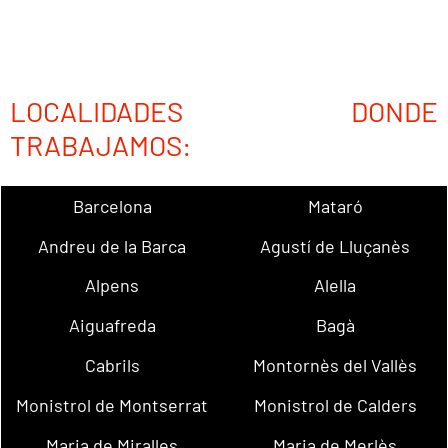
LOCALIDADES DONDE
TRABAJAMOS:
Barcelona
Mataró
Andreu de la Barca
Agustí de Lluçanès
Alpens
Alella
Aiguafreda
Bagà
Cabrils
Montornès del Vallès
Monistrol de Montserrat
Monistrol de Calders
Maria de Miralles
Maria de Merlès