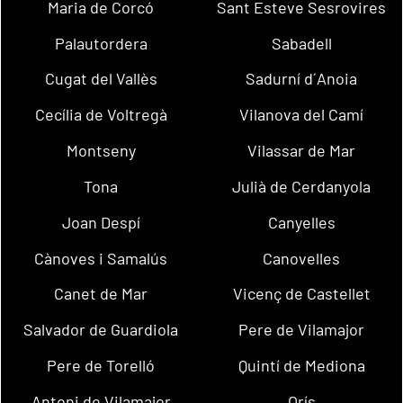
Maria de Corcó
Sant Esteve Sesrovires
Palautordera
Sabadell
Cugat del Vallès
Sadurní d´Anoia
Cecília de Voltregà
Vilanova del Camí
Montseny
Vilassar de Mar
Tona
Julià de Cerdanyola
Joan Despí
Canyelles
Cànoves i Samalús
Canovelles
Canet de Mar
Vicenç de Castellet
Salvador de Guardiola
Pere de Vilamajor
Pere de Torelló
Quintí de Mediona
Antoni de Vilamajor
Orís