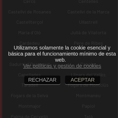
Cercs
Centelles
Castellví de Rosanes
Castellví de la Marca
Castellterçol
Ullastrell
Maria d´Oló
Julià de Vilatorta
Cardedeu
Pere de Ribes
Utilizamos solamente la cookie esencial y
Vicenç dels Horts
Vicenç de Torelló
básica para el funcionamiento mínimo de esta
web.
Sadurní d´Osormort
Capolat
Ver políticas y gestión de cookies
Capellades
Llinars del Vallès
RECHAZAR
ACEPTAR
Taradell
Fogars de Montclús
Fogars de la Selva
Montmaneu
Montmajor
Papiol
Palma de Cervelló
Teià