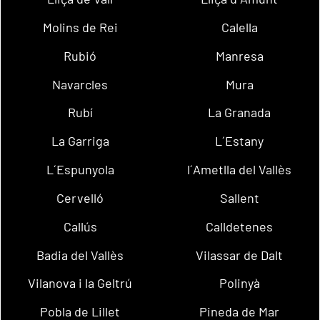
Molins de Rei
Calella
Rubió
Manresa
Navarcles
Mura
Rubí
La Granada
La Garriga
L´Estany
L´Espunyola
l´Ametlla del Vallès
Cervelló
Sallent
Callús
Calldetenes
Badia del Vallès
Vilassar de Dalt
Vilanova i la Geltrú
Polinyà
Pobla de Lillet
Pineda de Mar