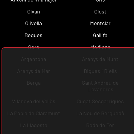
Olvan
Olost
Olivella
Montclar
Begues
Gallifa
Sora
Mediona
Argentona
Arenys de Munt
Arenys de Mar
Bigues i Riells
Berga
Sant Andreu de
Llavaneres
Vilanova del Vallès
Cugat Sesgarrigues
La Pobla de Claramunt
La Nou de Berguedà
La Llagosta
Roda de Ter