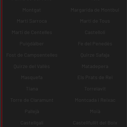
Montgat
Margarida de Montbui
Martí Sarroca
Martí de Tous
Martí de Centelles
Castellolí
Puigdàlber
Fe del Penedès
Fost de Campsentelles
Quirze Safaja
Quirze del Vallès
Matadepera
Masquefa
Els Prats de Rei
Tiana
Torrelavit
Torre de Claramunt
Montcada i Reixac
Pallejà
Moià
Castellgalí
Castellfullit del Boix