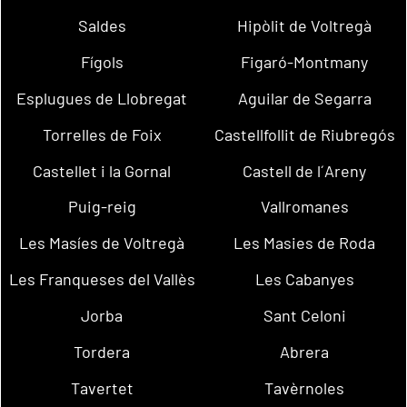
Saldes
Hipòlit de Voltregà
Fígols
Figaró-Montmany
Esplugues de Llobregat
Aguilar de Segarra
Torrelles de Foix
Castellfollit de Riubregós
Castellet i la Gornal
Castell de l´Areny
Puig-reig
Vallromanes
Les Masíes de Voltregà
Les Masies de Roda
Les Franqueses del Vallès
Les Cabanyes
Jorba
Sant Celoni
Tordera
Abrera
Tavertet
Tavèrnoles