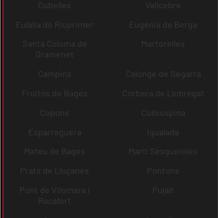
Cubelles
Vallcebre
Eulàlia de Riuprimer
Eugènia de Berga
Santa Coloma de
Martorelles
Gramenet
Campins
Calonge de Segarra
Fruitós de Bages
Corbera de Llobregat
Copons
Collsuspina
Esparreguera
Igualada
Mateu de Bages
Martí Sesgueioles
Prats de Lluçanès
Pontons
Pont de Vilomara i
Pujalt
Rocafort