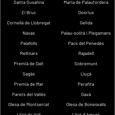
Santa Susanna
Maria de Palautordera
El Bruc
Dosrius
Cornellà de Llobregat
Gelida
Navas
Palau-solità i Plegamans
Palafolls
Pacs del Penedès
Rellinars
Rajadell
Premià de Dalt
Sobremunt
Sagàs
Lluçà
Premià de Mar
Perafita
Parets del Vallès
Gavà
Olesa de Montserrat
Olesa de Bonesvalls
Lliçà de Vall
Lliçà d´Amunt