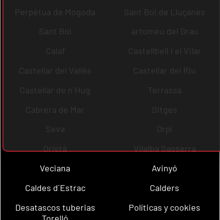
Perpètua de Mogoda
Sant Boi de Lluçanès
Sant Boi
artomeu del Grau
Calaf
Castellbell i el Vilar
Castellar del Vallès
Castellar del Riu
Castellar de n´Hug
Terrassa
Cabrera de Mar
Sitges
Seva
Orpí
Oristà
Vilalba Sasserra
Veciana
Avinyó
Caldes d´Estrac
Calders
Desatascos tuberias
Políticas y cookies
Torelló