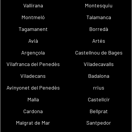
Vallirana
Montesquiu
Montmeló
Talamanca
Tagamanent
Borredà
Avià
Artés
Argençola
Castellnou de Bages
Vilafranca del Penedès
Viladecavalls
Viladecans
Badalona
Avinyonet del Penedès
rrius
Malla
Castellcir
Cardona
Bellprat
Malgrat de Mar
Santpedor