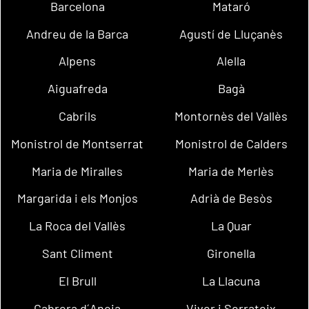
Barcelona
Mataró
Andreu de la Barca
Agustí de Lluçanès
Alpens
Alella
Aiguafreda
Bagà
Cabrils
Montornès del Vallès
Monistrol de Montserrat
Monistrol de Calders
Maria de Miralles
Maria de Merlès
Margarida i els Monjos
Adrià de Besòs
La Roca del Vallès
La Quar
Sant Climent
Gironella
El Brull
La Llacuna
Cabrera d´Anoia
Viver i Serrateix