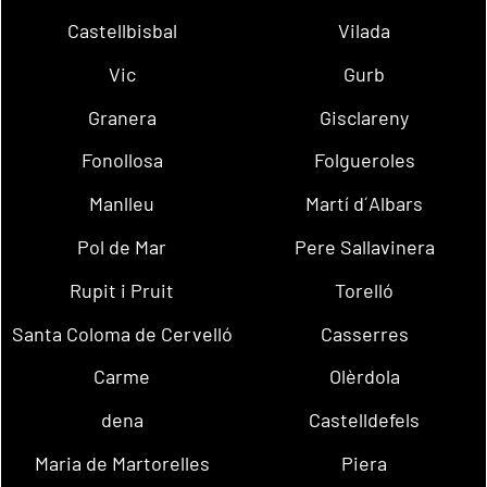
Castellbisbal
Vilada
Vic
Gurb
Granera
Gisclareny
Fonollosa
Folgueroles
Manlleu
Martí d´Albars
Pol de Mar
Pere Sallavinera
Rupit i Pruit
Torelló
Santa Coloma de Cervelló
Casserres
Carme
Olèrdola
dena
Castelldefels
Maria de Martorelles
Piera