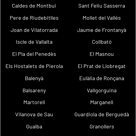
Caldes de Montbui
Sant Feliu Sasserra
Pere de Riudebitlles
Mollet del Vallès
Joan de Vilatorrada
Jaume de Frontanyà
Iscle de Vallalta
Collbató
El Pla del Penedès
El Masnou
Els Hostalets de Pierola
El Prat de Llobregat
Balenyà
Eulàlia de Ronçana
Balsareny
Vallgorguina
Martorell
Marganell
Vilanova de Sau
Guardiola de Berguedà
Gualba
Granollers