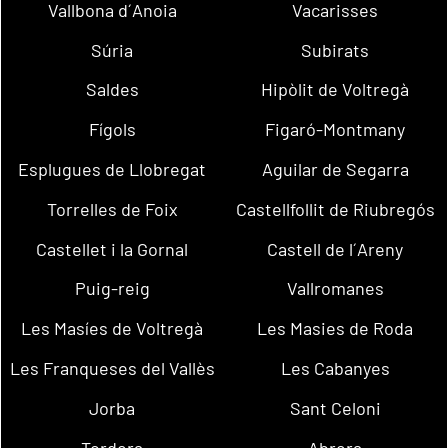
Vallbona d´Anoia
Vacarisses
Súria
Subirats
Saldes
Hipòlit de Voltregà
Fígols
Figaró-Montmany
Esplugues de Llobregat
Aguilar de Segarra
Torrelles de Foix
Castellfollit de Riubregós
Castellet i la Gornal
Castell de l´Areny
Puig-reig
Vallromanes
Les Masíes de Voltregà
Les Masies de Roda
Les Franqueses del Vallès
Les Cabanyes
Jorba
Sant Celoni
Tordera
Abrera