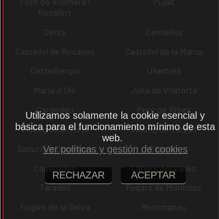
Pont de Vilomara i
Pujalt
Rocafort
Cercs
Centelles
Castellví de Rosanes
Castellví de la Marca
Castellterçol
Ullastrell
Maria d´Oló
Julià de Vilatorta
Cardedeu
Pere de Ribes
Utilizamos solamente la cookie esencial y
básica para el funcionamiento mínimo de esta
Vicenç dels Horts
Vicenç de Torelló
web.
Sadurní d´Osormort
Capolat
Ver políticas y gestión de cookies
Capellades
Llinars del Vallès
RECHAZAR
ACEPTAR
Taradell
Fogars de Montclús
Fogars de la Selva
Montmaneu