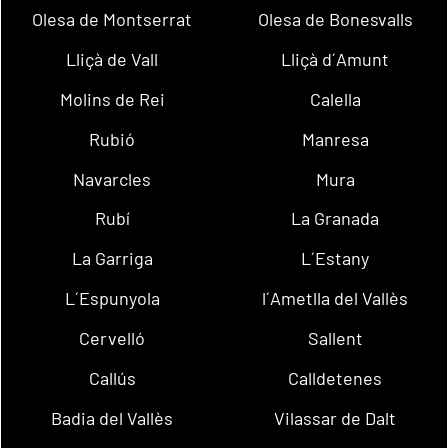
Olesa de Montserrat
Olesa de Bonesvalls
Lliçà de Vall
Lliçà d´Amunt
Molins de Rei
Calella
Rubió
Manresa
Navarcles
Mura
Rubí
La Granada
La Garriga
L´Estany
L´Espunyola
l´Ametlla del Vallès
Cervelló
Sallent
Callús
Calldetenes
Badia del Vallès
Vilassar de Dalt