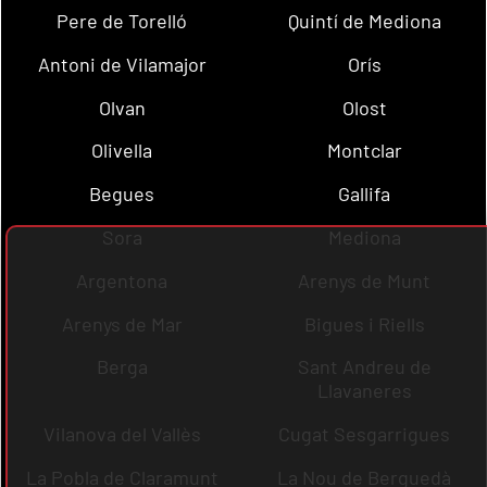
Pere de Torelló
Quintí de Mediona
Antoni de Vilamajor
Orís
Olvan
Olost
Olivella
Montclar
Begues
Gallifa
Sora
Mediona
Argentona
Arenys de Munt
Arenys de Mar
Bigues i Riells
Berga
Sant Andreu de
Llavaneres
Vilanova del Vallès
Cugat Sesgarrigues
La Pobla de Claramunt
La Nou de Berguedà