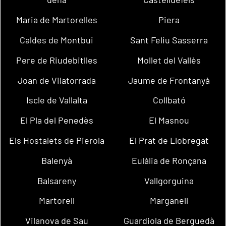
Maria de Martorelles
Piera
Caldes de Montbui
Sant Feliu Sasserra
Pere de Riudebitlles
Mollet del Vallès
Joan de Vilatorrada
Jaume de Frontanyà
Iscle de Vallalta
Collbató
El Pla del Penedès
El Masnou
Els Hostalets de Pierola
El Prat de Llobregat
Balenyà
Eulàlia de Ronçana
Balsareny
Vallgorguina
Martorell
Marganell
Vilanova de Sau
Guardiola de Berguedà