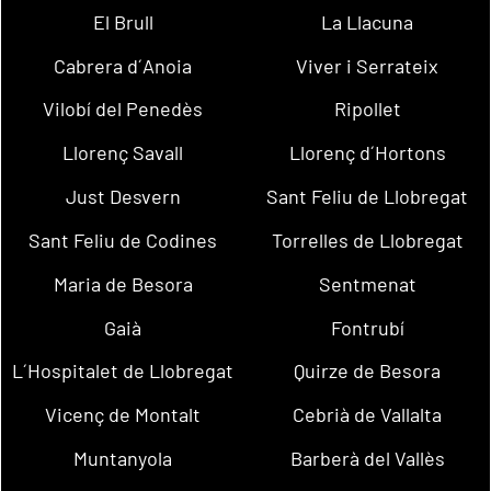
El Brull
La Llacuna
Cabrera d´Anoia
Viver i Serrateix
Vilobí del Penedès
Ripollet
Llorenç Savall
Llorenç d´Hortons
Just Desvern
Sant Feliu de Llobregat
Sant Feliu de Codines
Torrelles de Llobregat
Maria de Besora
Sentmenat
Gaià
Fontrubí
L´Hospitalet de Llobregat
Quirze de Besora
Vicenç de Montalt
Cebrià de Vallalta
Muntanyola
Barberà del Vallès