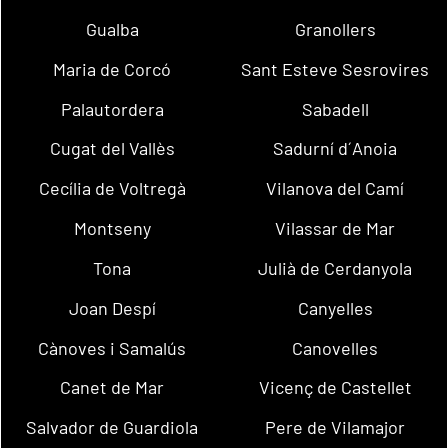
Gualba
Granollers
Maria de Corcó
Sant Esteve Sesrovires
Palautordera
Sabadell
Cugat del Vallès
Sadurní d´Anoia
Cecília de Voltregà
Vilanova del Camí
Montseny
Vilassar de Mar
Tona
Julià de Cerdanyola
Joan Despí
Canyelles
Cànoves i Samalús
Canovelles
Canet de Mar
Vicenç de Castellet
Salvador de Guardiola
Pere de Vilamajor