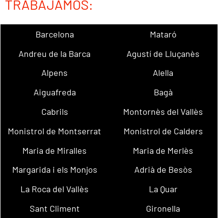
TRABAJAMOS:
Barcelona
Mataró
Andreu de la Barca
Agustí de Lluçanès
Alpens
Alella
Aiguafreda
Bagà
Cabrils
Montornès del Vallès
Monistrol de Montserrat
Monistrol de Calders
Maria de Miralles
Maria de Merlès
Margarida i els Monjos
Adrià de Besòs
La Roca del Vallès
La Quar
Sant Climent
Gironella