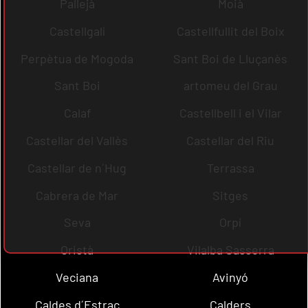
Pallejà
Moià
Castellgalí
Castellfullit del Boix
Perpètua de Mogoda
Sant Boi de Lluçanès
Sant Boi
artomeu del Grau
Calaf
Castellbell i el Vilar
Castellar del Vallès
Castellar del Riu
Castellar de n´Hug
Terrassa
Cabrera de Mar
Sitges
Seva
Orpí
Oristà
Vilalba Sasserra
Veciana
Avinyó
Caldes d´Estrac
Calders