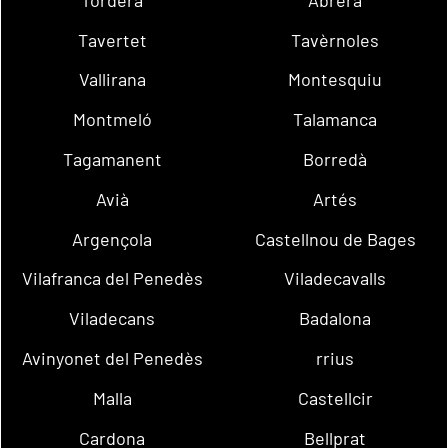
Tavertet
Tavèrnoles
Vallirana
Montesquiu
Montmeló
Talamanca
Tagamanent
Borredà
Avià
Artés
Argençola
Castellnou de Bages
Vilafranca del Penedès
Viladecavalls
Viladecans
Badalona
Avinyonet del Penedès
rrius
Malla
Castellcir
Cardona
Bellprat