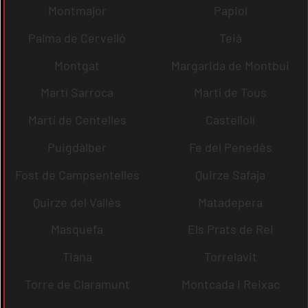
Montmajor
Papiol
Palma de Cervelló
Teià
Montgat
Margarida de Montbui
Martí Sarroca
Martí de Tous
Martí de Centelles
Castellolí
Puigdàlber
Fe del Penedès
Fost de Campsentelles
Quirze Safaja
Quirze del Vallès
Matadepera
Masquefa
Els Prats de Rei
Tiana
Torrelavit
Torre de Claramunt
Montcada i Reixac