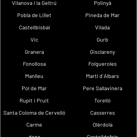
Vilanova i la Geltrú
Polinyà
Pobla de Lillet
Pineda de Mar
Castellbisbal
Vilada
Vic
Gurb
Granera
Gisclareny
Fonollosa
Folgueroles
Manlleu
Martí d´Albars
Pol de Mar
Pere Sallavinera
Rupit i Pruit
Torelló
Santa Coloma de Cervelló
Casserres
Carme
Olèrdola
dena
Castelldefels