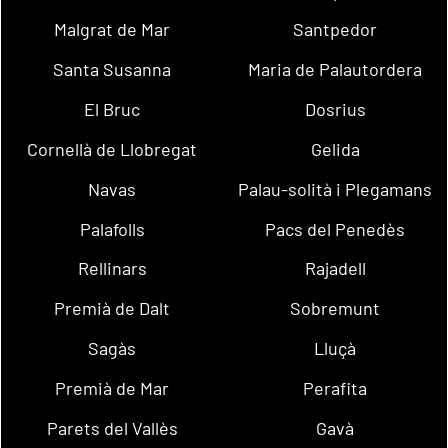
Malgrat de Mar
Santpedor
Santa Susanna
Maria de Palautordera
El Bruc
Dosrius
Cornellà de Llobregat
Gelida
Navas
Palau-solità i Plegamans
Palafolls
Pacs del Penedès
Rellinars
Rajadell
Premià de Dalt
Sobremunt
Sagàs
Lluçà
Premià de Mar
Perafita
Parets del Vallès
Gavà