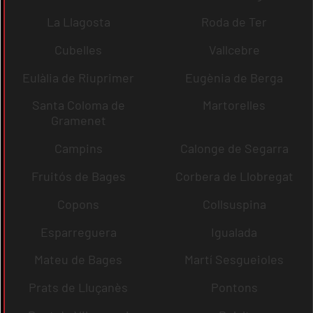
La Llagosta
Roda de Ter
Cubelles
Vallcebre
Eulàlia de Riuprimer
Eugènia de Berga
Santa Coloma de
Martorelles
Gramenet
Campins
Calonge de Segarra
Fruitós de Bages
Corbera de Llobregat
Copons
Collsuspina
Esparreguera
Igualada
Mateu de Bages
Martí Sesgueioles
Prats de Lluçanès
Pontons