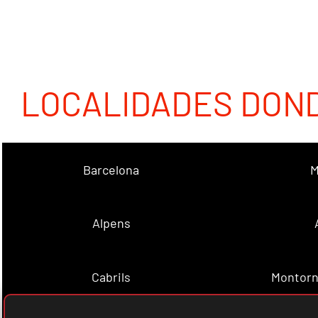
LOCALIDADES DON
Barcelona
M
Alpens
Cabrils
Montorn