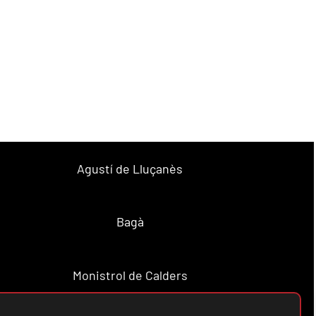
Agustí de Lluçanès
Bagà
Monistrol de Calders