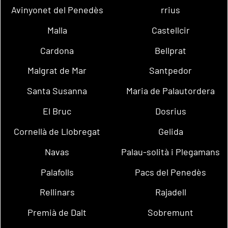
Avinyonet del Penedès
rrius
Malla
Castellcir
Cardona
Bellprat
Malgrat de Mar
Santpedor
Santa Susanna
Maria de Palautordera
El Bruc
Dosrius
Cornellà de Llobregat
Gelida
Navas
Palau-solità i Plegamans
Palafolls
Pacs del Penedès
Rellinars
Rajadell
Premià de Dalt
Sobremunt