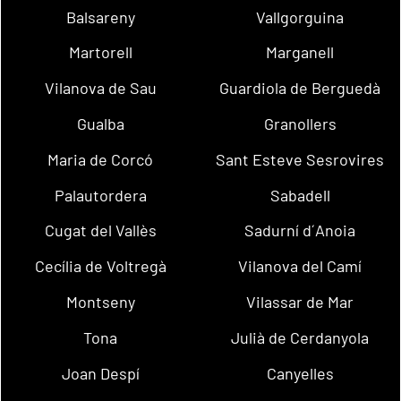
Balsareny
Vallgorguina
Martorell
Marganell
Vilanova de Sau
Guardiola de Berguedà
Gualba
Granollers
Maria de Corcó
Sant Esteve Sesrovires
Palautordera
Sabadell
Cugat del Vallès
Sadurní d´Anoia
Cecília de Voltregà
Vilanova del Camí
Montseny
Vilassar de Mar
Tona
Julià de Cerdanyola
Joan Despí
Canyelles