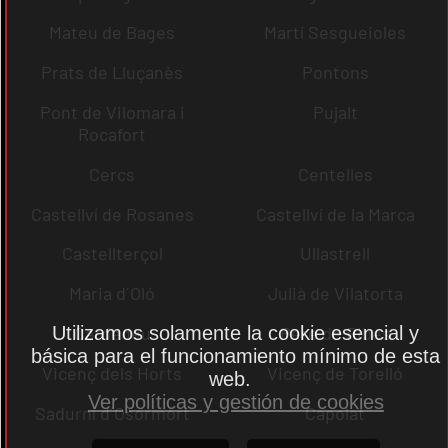
Mateu de Bages
Martí Sesgueioles
Prats de Lluçanès
Pontons
Pont de Vilomara i
Pujalt
Rocafort
Cercs
Centelles
Castellví de Rosanes
Castellví de la Marca
Castellterçol
Ullastrell
Maria d´Oló
Julià de Vilatorta
Utilizamos solamente la cookie esencial y
Cardedeu
Pere de Ribes
básica para el funcionamiento mínimo de esta
Vicenç dels Horts
Vicenç de Torelló
web.
Ver políticas y gestión de cookies
Sadurní d´Osormort
Capolat