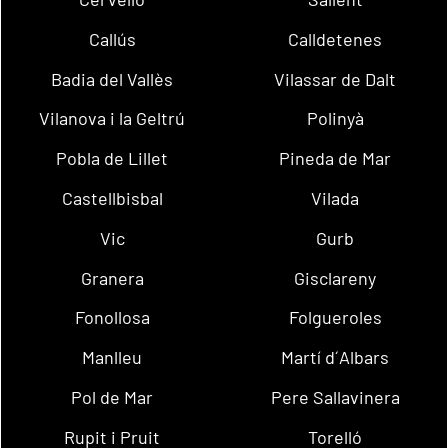
Callús
Calldetenes
Badia del Vallès
Vilassar de Dalt
Vilanova i la Geltrú
Polinyà
Pobla de Lillet
Pineda de Mar
Castellbisbal
Vilada
Vic
Gurb
Granera
Gisclareny
Fonollosa
Folgueroles
Manlleu
Martí d´Albars
Pol de Mar
Pere Sallavinera
Rupit i Pruit
Torelló