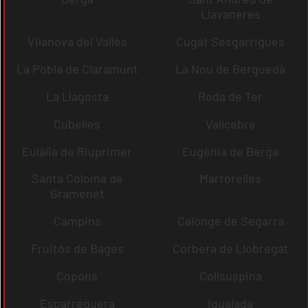
Llavaneres
Vilanova del Vallès
Cugat Sesgarrigues
La Pobla de Claramunt
La Nou de Berguedà
La Llagosta
Roda de Ter
Cubelles
Vallcebre
Eulàlia de Riuprimer
Eugènia de Berga
Santa Coloma de
Martorelles
Gramenet
Campins
Calonge de Segarra
Fruitós de Bages
Corbera de Llobregat
Copons
Collsuspina
Esparreguera
Igualada