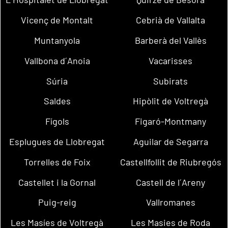
Vicenç de Montalt
Cebrià de Vallalta
Muntanyola
Barberà del Vallès
Vallbona d´Anoia
Vacarisses
Súria
Subirats
Saldes
Hipòlit de Voltregà
Fígols
Figaró-Montmany
Esplugues de Llobregat
Aguilar de Segarra
Torrelles de Foix
Castellfollit de Riubregós
Castellet i la Gornal
Castell de l´Areny
Puig-reig
Vallromanes
Les Masíes de Voltregà
Les Masies de Roda