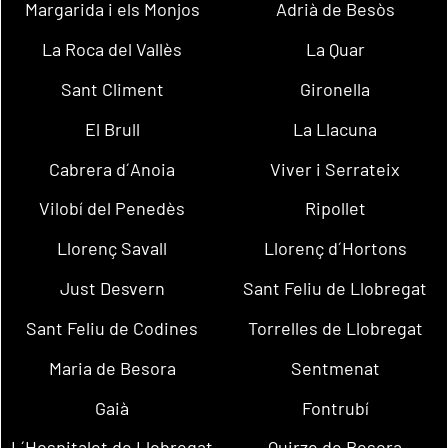
Margarida i els Monjos
Adrià de Besòs
La Roca del Vallès
La Quar
Sant Climent
Gironella
El Brull
La Llacuna
Cabrera d´Anoia
Viver i Serrateix
Vilobí del Penedès
Ripollet
Llorenç Savall
Llorenç d´Hortons
Just Desvern
Sant Feliu de Llobregat
Sant Feliu de Codines
Torrelles de Llobregat
Maria de Besora
Sentmenat
Gaià
Fontrubí
L´Hospitalet de Llobregat
Quirze de Besora