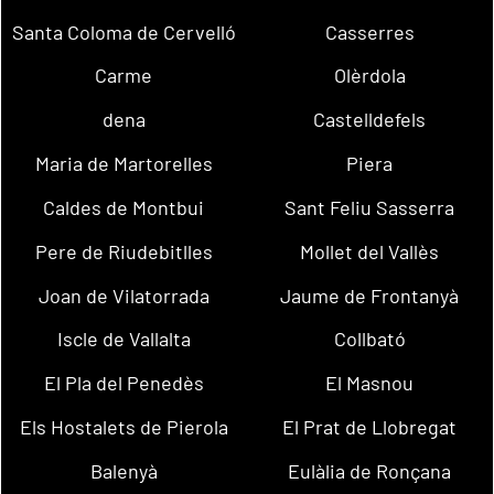
Santa Coloma de Cervelló
Casserres
Carme
Olèrdola
dena
Castelldefels
Maria de Martorelles
Piera
Caldes de Montbui
Sant Feliu Sasserra
Pere de Riudebitlles
Mollet del Vallès
Joan de Vilatorrada
Jaume de Frontanyà
Iscle de Vallalta
Collbató
El Pla del Penedès
El Masnou
Els Hostalets de Pierola
El Prat de Llobregat
Balenyà
Eulàlia de Ronçana