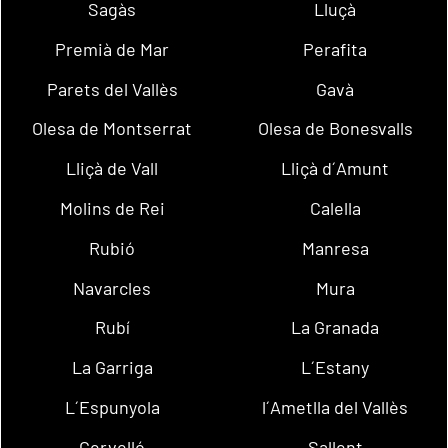
Sagàs
Lluçà
Premià de Mar
Perafita
Parets del Vallès
Gavà
Olesa de Montserrat
Olesa de Bonesvalls
Lliçà de Vall
Lliçà d´Amunt
Molins de Rei
Calella
Rubió
Manresa
Navarcles
Mura
Rubí
La Granada
La Garriga
L´Estany
L´Espunyola
l´Ametlla del Vallès
Cervelló
Sallent