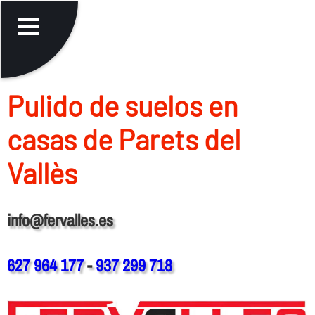
Pulido de suelos en
casas de Parets del
Vallès
info@fervalles.es
627 964 177
-
937 299 718