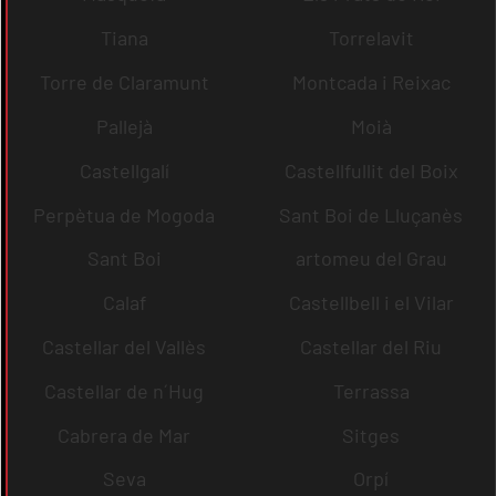
Tiana
Torrelavit
Torre de Claramunt
Montcada i Reixac
Pallejà
Moià
Castellgalí
Castellfullit del Boix
Perpètua de Mogoda
Sant Boi de Lluçanès
Sant Boi
artomeu del Grau
Calaf
Castellbell i el Vilar
Castellar del Vallès
Castellar del Riu
Castellar de n´Hug
Terrassa
Cabrera de Mar
Sitges
Seva
Orpí