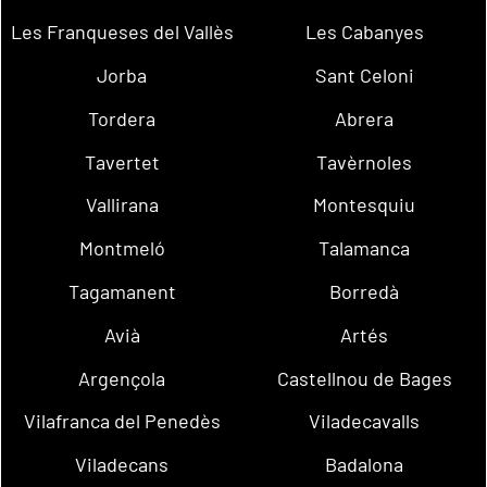
Les Franqueses del Vallès
Les Cabanyes
Jorba
Sant Celoni
Tordera
Abrera
Tavertet
Tavèrnoles
Vallirana
Montesquiu
Montmeló
Talamanca
Tagamanent
Borredà
Avià
Artés
Argençola
Castellnou de Bages
Vilafranca del Penedès
Viladecavalls
Viladecans
Badalona