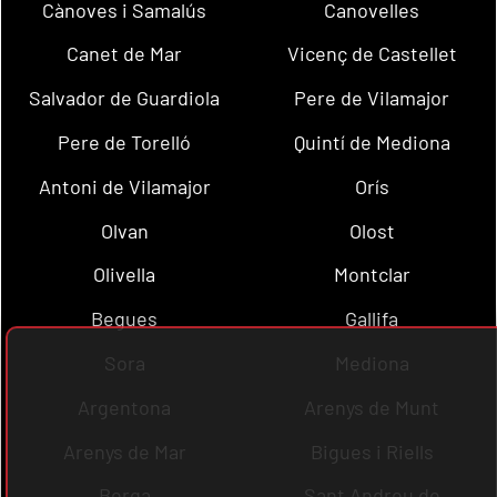
Cànoves i Samalús
Canovelles
Canet de Mar
Vicenç de Castellet
Salvador de Guardiola
Pere de Vilamajor
Pere de Torelló
Quintí de Mediona
Antoni de Vilamajor
Orís
Olvan
Olost
Olivella
Montclar
Begues
Gallifa
Sora
Mediona
Argentona
Arenys de Munt
Arenys de Mar
Bigues i Riells
Berga
Sant Andreu de