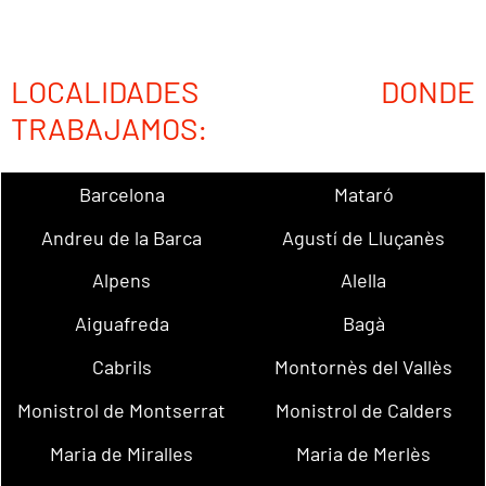
LOCALIDADES DONDE
TRABAJAMOS:
Barcelona
Mataró
Andreu de la Barca
Agustí de Lluçanès
Alpens
Alella
Aiguafreda
Bagà
Cabrils
Montornès del Vallès
Monistrol de Montserrat
Monistrol de Calders
Maria de Miralles
Maria de Merlès