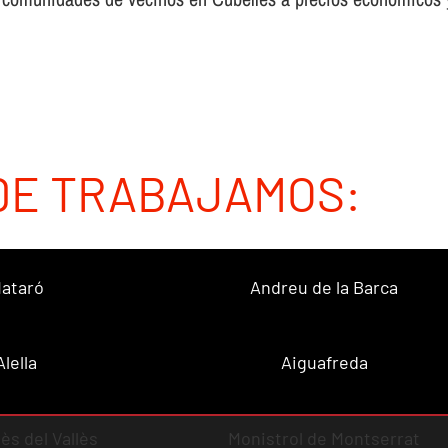
DE TRABAJAMOS:
ataró
Andreu de la Barca
Alella
Aiguafreda
ès del Vallès
Monistrol de Montserrat