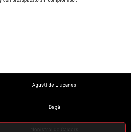
Agustí de Lluçanès
Bagà
Monistrol de Calders