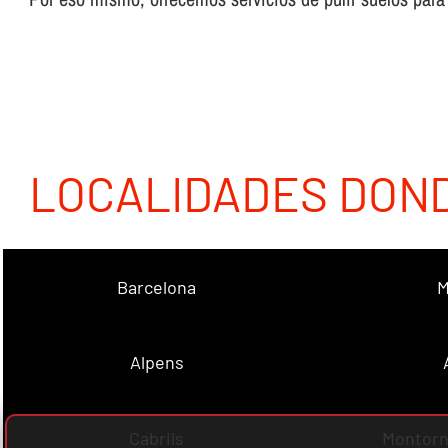
LOCALIDADES DON
Barcelona
M
Alpens
Cabrils
Montorn