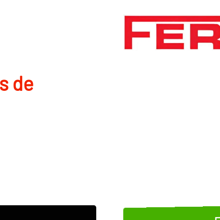
s de
E