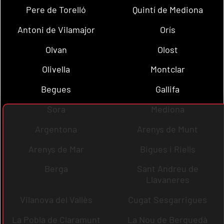
Pere de Torelló
Quintí de Mediona
Antoni de Vilamajor
Orís
Olvan
Olost
Olivella
Montclar
Begues
Gallifa
Sora
Mediona
Argentona
Arenys de Munt
Arenys de Mar
Bigues i Riells
Berga
Sant Andreu de
Llavaneres
Vilanova del Vallès
Cugat Sesgarrigues
La Pobla de Claramunt
La Nou de Berguedà