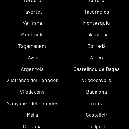
Tavertet
Tavèrnoles
Vallirana
Montesquiu
Montmeló
Talamanca
Tagamanent
Borredà
Avià
Artés
Argençola
Castellnou de Bages
Vilafranca del Penedès
Viladecavalls
Viladecans
Badalona
Avinyonet del Penedès
rrius
Malla
Castellcir
Cardona
Bellprat