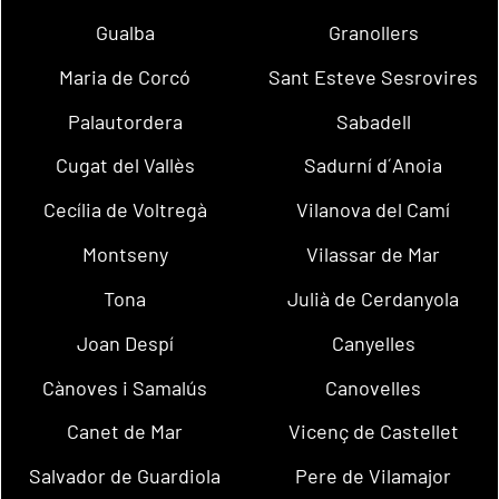
Gualba
Granollers
Maria de Corcó
Sant Esteve Sesrovires
Palautordera
Sabadell
Cugat del Vallès
Sadurní d´Anoia
Cecília de Voltregà
Vilanova del Camí
Montseny
Vilassar de Mar
Tona
Julià de Cerdanyola
Joan Despí
Canyelles
Cànoves i Samalús
Canovelles
Canet de Mar
Vicenç de Castellet
Salvador de Guardiola
Pere de Vilamajor