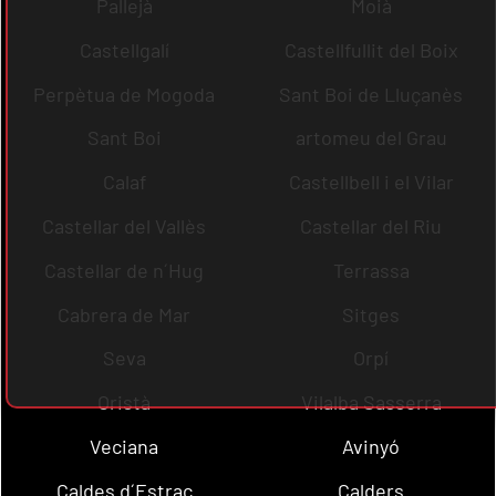
Pallejà
Moià
Castellgalí
Castellfullit del Boix
Perpètua de Mogoda
Sant Boi de Lluçanès
Sant Boi
artomeu del Grau
Calaf
Castellbell i el Vilar
Castellar del Vallès
Castellar del Riu
Castellar de n´Hug
Terrassa
Cabrera de Mar
Sitges
Seva
Orpí
Oristà
Vilalba Sasserra
Veciana
Avinyó
Caldes d´Estrac
Calders