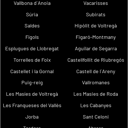
Vallbona d´Anoia
Vacarisses
Súria
Subirats
Saldes
Hipòlit de Voltregà
Fígols
Figaró-Montmany
Esplugues de Llobregat
Aguilar de Segarra
Torrelles de Foix
Castellfollit de Riubregós
Castellet i la Gornal
Castell de l´Areny
Puig-reig
Vallromanes
Les Masíes de Voltregà
Les Masies de Roda
Les Franqueses del Vallès
Les Cabanyes
Jorba
Sant Celoni
Tordera
Abrera