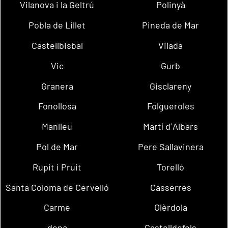
Vilanova i la Geltrú
Polinyà
Pobla de Lillet
Pineda de Mar
Castellbisbal
Vilada
Vic
Gurb
Granera
Gisclareny
Fonollosa
Folgueroles
Manlleu
Martí d´Albars
Pol de Mar
Pere Sallavinera
Rupit i Pruit
Torelló
Santa Coloma de Cervelló
Casserres
Carme
Olèrdola
dena
Castelldefels