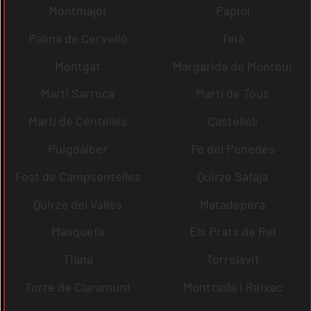
Montmajor
Papiol
Palma de Cervelló
Teià
Montgat
Margarida de Montbui
Martí Sarroca
Martí de Tous
Martí de Centelles
Castellolí
Puigdàlber
Fe del Penedès
Fost de Campsentelles
Quirze Safaja
Quirze del Vallès
Matadepera
Masquefa
Els Prats de Rei
Tiana
Torrelavit
Torre de Claramunt
Montcada i Reixac