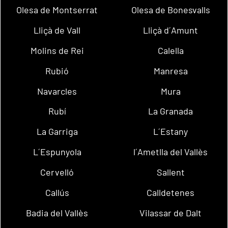
Olesa de Montserrat
Olesa de Bonesvalls
Lliçà de Vall
Lliçà d´Amunt
Molins de Rei
Calella
Rubió
Manresa
Navarcles
Mura
Rubí
La Granada
La Garriga
L´Estany
L´Espunyola
l´Ametlla del Vallès
Cervelló
Sallent
Callús
Calldetenes
Badia del Vallès
Vilassar de Dalt