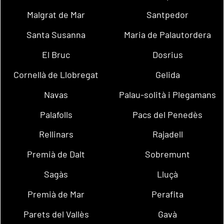
Malgrat de Mar
Santpedor
Santa Susanna
Maria de Palautordera
El Bruc
Dosrius
Cornellà de Llobregat
Gelida
Navas
Palau-solità i Plegamans
Palafolls
Pacs del Penedès
Rellinars
Rajadell
Premià de Dalt
Sobremunt
Sagàs
Lluçà
Premià de Mar
Perafita
Parets del Vallès
Gavà