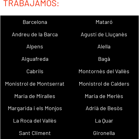
TRABAJAMOS:
Barcelona
Mataró
Andreu de la Barca
Agustí de Lluçanès
Alpens
Alella
Aiguafreda
Bagà
Cabrils
Montornès del Vallès
Monistrol de Montserrat
Monistrol de Calders
Maria de Miralles
Maria de Merlès
Margarida i els Monjos
Adrià de Besòs
La Roca del Vallès
La Quar
Sant Climent
Gironella