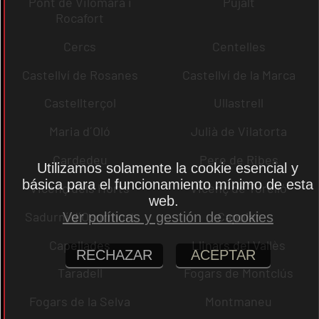
Pont de Vilomara i
Pujalt
Rocafort
Cercs
Centelles
Castellví de Rosanes
Castellví de la Marca
Castellterçol
Ullastrell
Maria d´Oló
Julià de Vilatorta
Cardedeu
Pere de Ribes
Utilizamos solamente la cookie esencial y
básica para el funcionamiento mínimo de esta
Vicenç dels Horts
Vicenç de Torelló
web.
Sadurní d´Osormort
Capolat
Ver políticas y gestión de cookies
Capellades
Llinars del Vallès
RECHAZAR
ACEPTAR
Taradell
Fogars de Montclús
Fogars de la Selva
Montmaneu