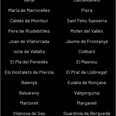
Maria de Martorelles
Piera
Caldes de Montbui
Sant Feliu Sasserra
Pere de Riudebitlles
Mollet del Vallès
Joan de Vilatorrada
Jaume de Frontanyà
Iscle de Vallalta
Collbató
El Pla del Penedès
El Masnou
Els Hostalets de Pierola
El Prat de Llobregat
Balenyà
Eulàlia de Ronçana
Balsareny
Vallgorguina
Martorell
Marganell
Vilanova de Sau
Guardiola de Berguedà