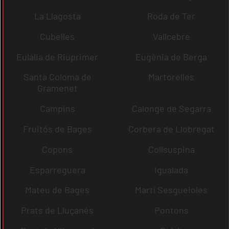
La Llagosta
Roda de Ter
Cubelles
Vallcebre
Eulàlia de Riuprimer
Eugènia de Berga
Santa Coloma de
Martorelles
Gramenet
Campins
Calonge de Segarra
Fruitós de Bages
Corbera de Llobregat
Copons
Collsuspina
Esparreguera
Igualada
Mateu de Bages
Martí Sesgueioles
Prats de Lluçanès
Pontons