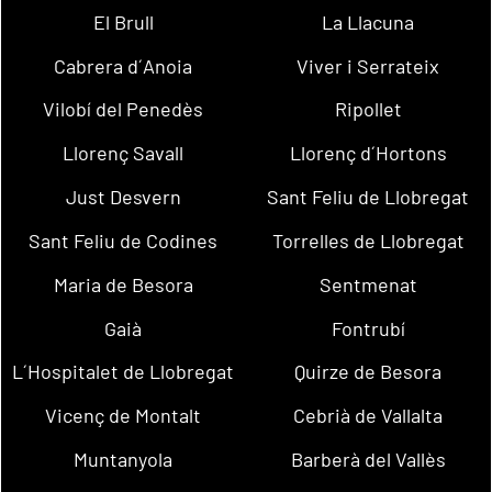
El Brull
La Llacuna
Cabrera d´Anoia
Viver i Serrateix
Vilobí del Penedès
Ripollet
Llorenç Savall
Llorenç d´Hortons
Just Desvern
Sant Feliu de Llobregat
Sant Feliu de Codines
Torrelles de Llobregat
Maria de Besora
Sentmenat
Gaià
Fontrubí
L´Hospitalet de Llobregat
Quirze de Besora
Vicenç de Montalt
Cebrià de Vallalta
Muntanyola
Barberà del Vallès